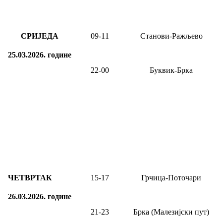
СРИЈЕДА
0
9
-1
1
Станови-Ражљево
25.03.2026.
године
22-00
Буквик-Брка
ЧЕТВРТАК
15-17
Грчица-Поточари
26.03.2026.
године
21-23
Брка (Малезијски пут)