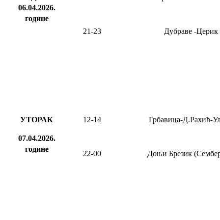
06.04.2026
.
године
21-23
Дубраве
-Церик
УТОРАК
12-14
Грбавица-Д.Рахић-У
07.04.2026.
године
22-00
Доњи Брезик (Сембер