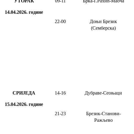
УТОРАК
09-11
Брка-Г.Рахић-Маоча
14.04.2026.
године
22-00
Доњи Брезик
(Семберска)
СРИЈЕДА
14-16
Дубраве-Сеоњаци
15.04.2026.
године
21-23
Брезик-Станови-
Ражљево