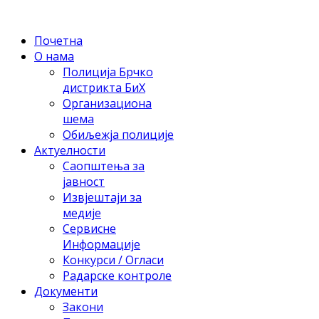
Почетна
О нама
Полиција Брчко
дистрикта БиХ
Организациона
шема
Обиљежја полиције
Актуелности
Саопштења за
јавност
Извјештаји за
медије
Сервисне
Информације
Конкурси / Огласи
Радарске контроле
Документи
Закони