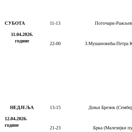
СУБОТА
11-13
Поточари-Ражљев
11.04.2026.
године
22-00
З.Мушановића-Петра 
НЕДЈЕЉА
13
-
15
Доњи Брезик (Сембер
12.04.2026.
године
21-23
Брка (Малезијки пу