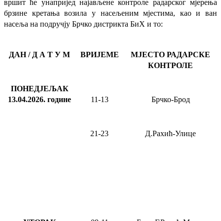
вршит ће
унапријед најављене
контроле радарског мјерења
брзине кретања возила у насељеним мјестима, као и ван
насеља на подручју Брчко дистрикта БиХ и то:
ДАН / Д А Т У М
ВРИЈЕМЕ
МЈЕСТО РАДАРСКЕ
КОНТРОЛЕ
ПОНЕДЈЕЉАК
13.04.2026
.
године
11-13
Брчко-Брод
21-23
Д.Рахић-Улице