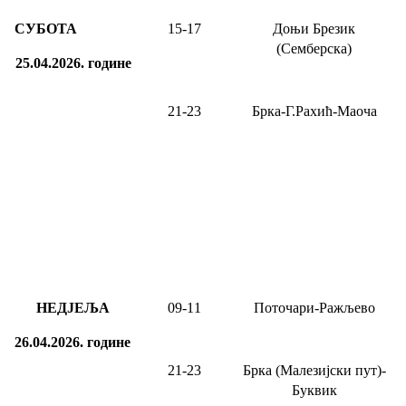
СУБОТА
15
-
17
Доњи Брезик
(Семберска)
25.04.2026.
године
21-23
Брка-Г.Рахић-Маоча
НЕДЈЕЉА
09
-1
1
Поточари-Ражљево
26.04.2026.
године
21-23
Брка (Малезијски пут)-
Буквик