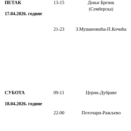
ПЕТАК
13-
15
Доњи Брезик
(Семберска)
17.04.2026.
године
21-23
З.Мушановића-П.Кочића
СУБОТА
09
-1
1
Церик-Дубраве
18.04.2026.
године
22-00
Поточари-Ражљево