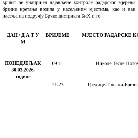
вршит ће
унапријед најављене
контроле радарског мјерења
брзине кретања возила у насељеним мјестима, као и ван
насеља на подручју Брчко дистрикта БиХ и то:
ДАН / Д А Т У
ВРИЈЕМЕ
МЈЕСТО РАДАРСКЕ К
М
ПОНЕДЈЕЉАК
09-11
Николе Тесле-Пото
30.03.2026
.
године
21-23
Гредице-Трњаци-Брезо