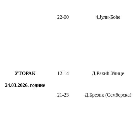
22-00
4.Јули-Боће
УТОРАК
12-14
Д.Рахић-Улице
24.03.2026.
године
21-2
3
Д.Брезик (Семберска)