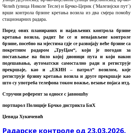
Челић (улица Николе Тесле) и Брчко-Церик (¨Малезијски пут¨)
врши контрола брзине кретања возила из два смјера помоћу
стационарних радара.
Поред ових планираних и најављених контрола брзине
кретања возила, радит ће се и ненајављене контроле
брзине, посебно на мјестима гдје се развијају веће брзине са
покретним радаром „ТруЦам“, који је погодан за
постављање на било којој дионици пута и који након
подешавања, аутоматски самостално ради и региструје
прекршаје, као и „ЕКИН – патрол“ возилом, које
региструје брзину кретања возила и друге прекршаје као
што су употреба телефона током вожње, везање појаса итд.
Стручни референт за односе с јавношћу
портпарол Полиције Брчко дистрикта БиХ
Џевида Хукичевић
Радарске контроле од 23.03.2026.