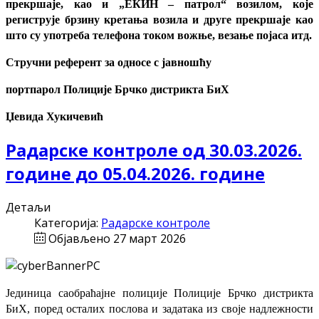
прекршаје, као и „ЕКИН – патрол“ возилом, које
региструје брзину кретања возила и друге прекршаје као
што су употреба телефона током вожње, везање појаса итд.
Стручни референт за односе с јавношћу
портпарол Полиције Брчко дистрикта БиХ
Џевида Хукичевић
Радарске контроле од 30.03.2026.
године до 05.04.2026. године
Детаљи
Категорија:
Радарске контроле
Објављено 27 март 2026
Јединица саобраћајне полиције Полиције Брчко дистрикта
БиХ, поред осталих послова и задатака из своје надлежности