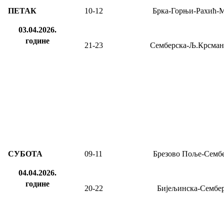
ПЕТАК
10
-
12
Брка-Горњи-Рахић-
03.04.2026.
године
21-23
Семберска-Љ.Крсман
СУБОТА
09-11
Брезово Поље-Семб
04.04.2026.
године
20-22
Бијељинска-Сембе