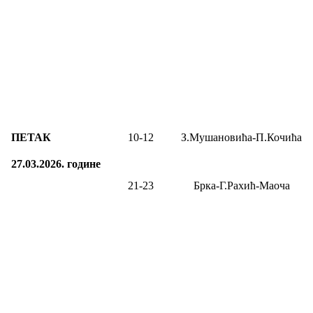
ПЕТАК
10-12
З.Мушановића-П.Кочића
27.03.2026.
године
21-23
Брка-Г.Рахић-Маоча