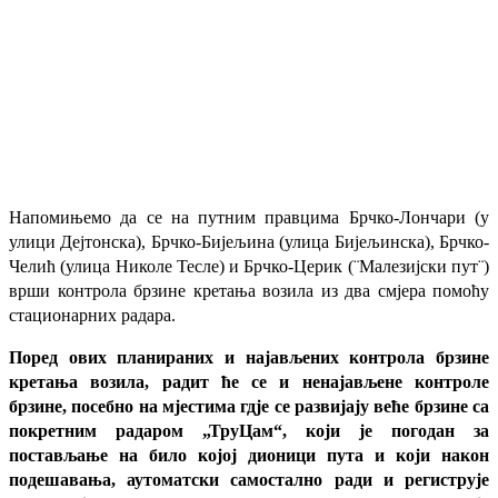
Напомињемо да се на путним правцима Брчко-Лончари (у
улици Дејтонска), Брчко-Бијељина (улица Бијељинска), Брчко-
Челић (улица Николе Тесле) и Брчко-Церик (¨Малезијски пут¨)
врши контрола брзине кретања возила из два смјера помоћу
стационарних радара.
Поред ових планираних и најављених контрола брзине
кретања возила, радит ће се и ненајављене контроле
брзине, посебно на мјестима гдје се развијају веће брзине са
покретним радаром „ТруЦам“, који је погодан за
постављање на било којој дионици пута и који након
подешавања, аутоматски самостално ради и региструје