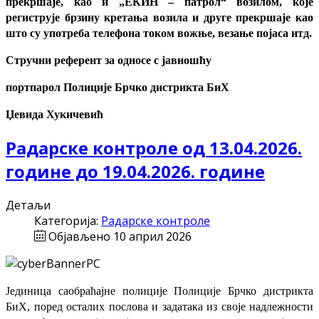
прекршаје, као и „ЕКИН – патрол“ возилом, које
региструје брзину кретања возила и друге прекршаје као
што су употреба телефона током вожње, везање појаса итд.
Стручни референт за односе с јавношћу
портпарол Полиције Брчко дистрикта БиХ
Џевида Хукичевић
Радарске контроле од 13.04.2026.
године до 19.04.2026. године
Детаљи
Категорија:
Радарске контроле
Објављено 10 април 2026
Јединица саобраћајне полиције Полиције Брчко дистрикта
БиХ, поред осталих послова и задатака из своје надлежности