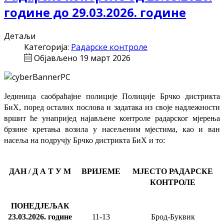
године до 29.03.2026. године
Детаљи
Категорија:
Радарске контроле
Објављено 19 март 2026
Јединица саобраћајне полиције Полиције Брчко дистрикта
БиХ, поред осталих послова и задатака из своје надлежности
вршит ће
унапријед најављене
контроле радарског мјерења
брзине кретања возила у насељеним мјестима, као и ван
насеља на подручју Брчко дистрикта БиХ и то:
ДАН / Д А Т У М
ВРИЈЕМЕ
МЈЕСТО РАДАРСКЕ
КОНТРОЛЕ
ПОНЕДЈЕЉАК
23.03.2026
.
године
11-13
Брод-Буквик