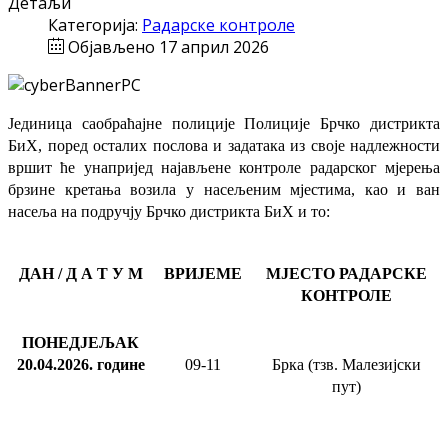
Детаљи
Категорија:
Радарске контроле
Објављено 17 април 2026
Јединица саобраћајне полиције Полиције Брчко дистрикта
БиХ, поред осталих послова и задатака из своје надлежности
вршит ће
унапријед најављене
контроле радарског мјерења
брзине кретања возила у насељеним мјестима, као и ван
насеља на подручју Брчко дистрикта БиХ и то:
ДАН / Д А Т У М
ВРИЈЕМЕ
МЈЕСТО РАДАРСКЕ
КОНТРОЛЕ
ПОНЕДЈЕЉАК
20.04.2026
.
године
09-11
Брка (тзв. Малезијски
пут)