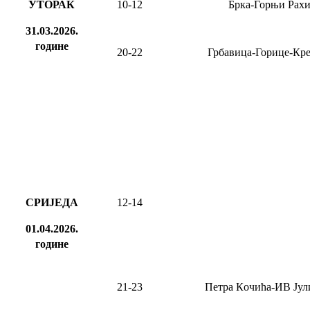
УТОРАК
10-12
Брка-Горњи Рах
31.03.2026.
године
2
0
-2
2
Грбавица-Горице-Кр
СРИЈЕДА
12-14
01.04.2026.
године
21-23
Петра
К
очића-ИВ Јул