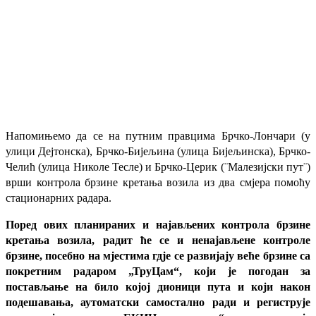
Напомињемо да се на путним правцима Брчко-Лончари (у
улици Дејтонска), Брчко-Бијељина (улица Бијељинска), Брчко-
Челић (улица Николе Тесле) и Брчко-Церик (¨Малезијски пут¨)
врши контрола брзине кретања возила из два смјера помоћу
стационарних радара.
Поред ових планираних и најављених контрола брзине
кретања возила, радит ће се и ненајављене контроле
брзине, посебно на мјестима гдје се развијају веће брзине са
покретним радаром „ТруЦам“, који је погодан за
постављање на било којој дионици пута и који након
подешавања, аутоматски самостално ради и региструје