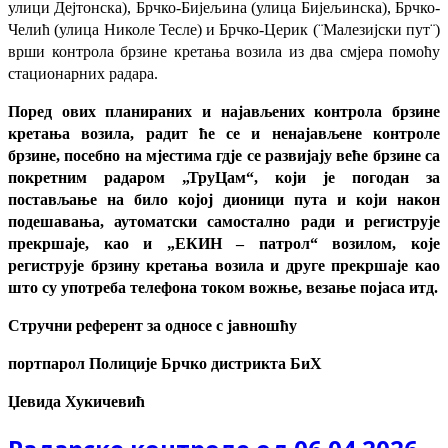
улици Дејтонска), Брчко-Бијељина (улица Бијељинска), Брчко-
Челић (улица Николе Тесле) и Брчко-Церик (¨Малезијски пут¨)
врши контрола брзине кретања возила из два смјера помоћу
стационарних радара.
Поред ових планираних и најављених контрола брзине
кретања возила, радит ће се и ненајављене контроле
брзине, посебно на мјестима гдје се развијају веће брзине са
покретним радаром „ТруЦам“, који је погодан за
постављање на било којој дионици пута и који након
подешавања, аутоматски самостално ради и региструје
прекршаје, као и „ЕКИН – патрол“ возилом, које
региструје брзину кретања возила и друге прекршаје као
што су употреба телефона током вожње, везање појаса итд.
Стручни референт за односе с јавношћу
портпарол Полиције Брчко дистрикта БиХ
Џевида Хукичевић