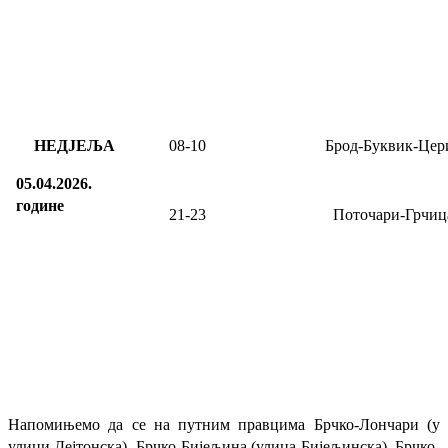
НЕДЈЕЉА
08
-
10
Брод-Буквик-Цер
05.04.2026.
године
21-23
Поточари-Грчиц
Напомињемо да се на путним правцима Брчко-Лончари (у
улици Дејтонска), Брчко-Бијељина (улица Бијељинска), Брчко-