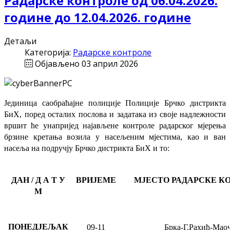
Радарске контроле од 06.04.2026.
године до 12.04.2026. године
Детаљи
Категорија:
Радарске контроле
Објављено 03 април 2026
Јединица саобраћајне полиције Полиције Брчко дистрикта
БиХ, поред осталих послова и задатака из своје надлежности
вршит ће
унапријед најављене
контроле радарског мјерења
брзине кретања возила у насељеним мјестима, као и ван
насеља на подручју Брчко дистрикта БиХ и то:
ДАН / Д А Т У
ВРИЈЕМЕ
МЈЕСТО РАДАРСКЕ К
М
ПОНЕДЈЕЉАК
09-11
Брка-Г.Рахић-Мао