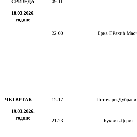
СРИЈЕДА
09
-
11
18.03.2026.
године
2
2
-
00
Брка-Г.Рахић-Мао
ЧЕТВРТАК
15-17
Поточари-Дубрави
19.03.2026.
године
21-23
Буквик-Церик