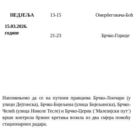
НЕДЈЕЉА
13
-
15
Омербеговача-Боћ
15.03.2026.
године
21-23
Брчко-Горице
Напомињемо да се на путним правцима Брчко-Лончари (у
улици Дејтонска), Брчко-Бијељина (улица Бијељинска), Брчко-
Челић (улица Николе Тесле) и Брчко-Церик (¨Малезијски пут¨)
врши контрола брзине кретања возила из два смјера помоћу
стационарних радара.