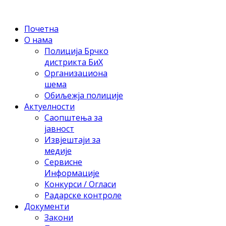
Почетна
О нама
Полиција Брчко
дистрикта БиХ
Организациона
шема
Обиљежја полиције
Актуелности
Саопштења за
јавност
Извјештаји за
медије
Сервисне
Информације
Конкурси / Огласи
Радарске контроле
Документи
Закони