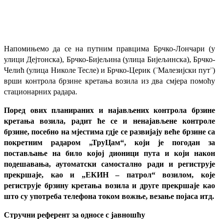
Напомињемо да се на путним правцима Брчко-Лончари (у
улици Дејтонска), Брчко-Бијељина (улица Бијељинска), Брчко-
Челић (улица Николе Тесле) и Брчко-Церик (¨Малезијски пут¨)
врши контрола брзине кретања возила из два смјера помоћу
стационарних радара.
Поред ових планираних и најављених контрола брзине
кретања возила, радит ће се и ненајављене контроле
брзине, посебно на мјестима гдје се развијају веће брзине са
покретним радаром „ТруЦам“, који је погодан за
постављање на било којој дионици пута и који након
подешавања, аутоматски самостално ради и региструје
прекршаје, као и „ЕКИН – патрол“ возилом, које
региструје брзину кретања возила и друге прекршаје као
што су употреба телефона током вожње, везање појаса итд.
Стручни референт за односе с јавношћу