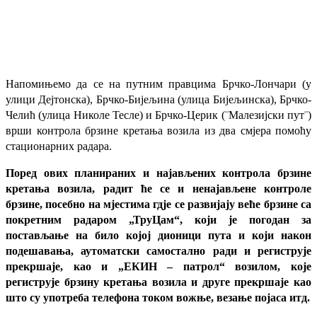
Напомињемо да се на путним правцима Брчко-Лончари (у
улици Дејтонска), Брчко-Бијељина (улица Бијељинска), Брчко-
Челић (улица Николе Тесле) и Брчко-Церик (¨Малезијски пут¨)
врши контрола брзине кретања возила из два смјера помоћу
стационарних радара.
Поред ових планираних и најављених контрола брзине
кретања возила, радит ће се и ненајављене контроле
брзине, посебно на мјестима гдје се развијају веће брзине са
покретним радаром „ТруЦам“, који је погодан за
постављање на било којој дионици пута и који након
подешавања, аутоматски самостално ради и региструје
прекршаје, као и „ЕКИН – патрол“ возилом, које
региструје брзину кретања возила и друге прекршаје као
што су употреба телефона током вожње, везање појаса итд.