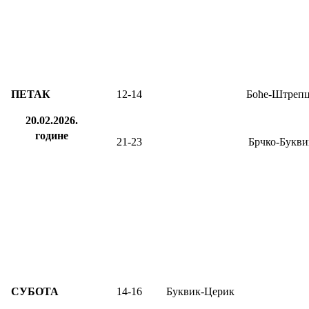
ПЕТАК
12
-14
Боће-Штреп
20.02.2026.
године
21-23
Брчко-Букви
СУБОТА
14-16
Буквик-Церик