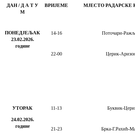
ДАН / Д А Т У
ВРИЈЕМЕ
МЈЕСТО РАДАРСКЕ 
М
ПОНЕДЈЕЉАК
14-16
Поточари-Ражљ
23.02.2026
.
године
22-00
Церик-Аризо
УТОРАК
11-13
Буквик-Цери
24.02.2026.
године
21-23
Брка-Г.Рахић-М