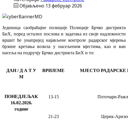
Објављено 13 фебруар 2026
Јединица саобраћајне полиције Полиције Брчко дистрикта
БиХ, поред осталих послова и задатака из своје надлежности
вршит ће
унапријед најављене
контроле радарског мјерења
брзине кретања возила у насељеним мјестима, као и ван
насеља на подручју Брчко дистрикта БиХ и то:
ДАН / Д А Т У
ВРИЈЕМЕ
МЈЕСТО РАДАРСКЕ
М
ПОНЕДЈЕЉАК
13-15
Поточари-Раж
16.02.2026
.
године
21-23
Церик-Аризо