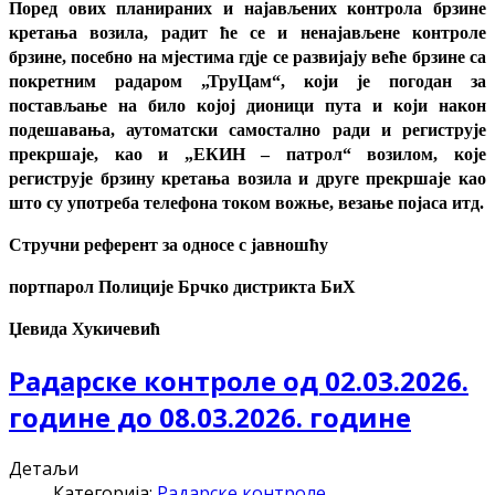
Поред ових планираних и најављених контрола брзине
кретања возила, радит ће се и ненајављене контроле
брзине, посебно на мјестима гдје се развијају веће брзине са
покретним радаром „ТруЦам“, који је погодан за
постављање на било којој дионици пута и који након
подешавања, аутоматски самостално ради и региструје
прекршаје, као и „ЕКИН – патрол“ возилом, које
региструје брзину кретања возила и друге прекршаје као
што су употреба телефона током вожње, везање појаса итд.
Стручни референт за односе с јавношћу
портпарол Полиције Брчко дистрикта БиХ
Џевида Хукичевић
Радарске контроле од 02.03.2026.
године до 08.03.2026. године
Детаљи
Категорија:
Радарске контроле