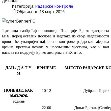
Детаљи
Категорија:
Радарске контроле
Објављено 13 март 2026
Јединица саобраћајне полиције Полиције Брчко дистрикта
БиХ, поред осталих послова и задатака из своје надлежности
вршит ће
унапријед најављене
контроле радарског мјерења
брзине кретања возила у насељеним мјестима, као и ван
насеља на подручју Брчко дистрикта БиХ и то:
ДАН / Д А Т У
ВРИЈЕМЕ
МЈЕСТО РАДАРСКЕ К
М
ПОНЕДЈЕЉАК
10-12
Дубраве
-Церик
16.03.2026
.
године
2
2
-
00
Доњи Брезик (Сембер