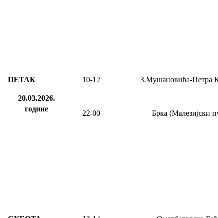
ПЕТАК
10-
12
З.Мушановића-Петра 
20.03.2026.
године
2
2
-
00
Брка (Малезијски п