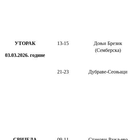
УТОРАК
13-15
Доњи Брезик
(Семберска)
03.03.2026.
године
21-23
Дубраве-Сеоњаци
СРИЈЕДА
0
9
-1
1
Станови-Ражљево