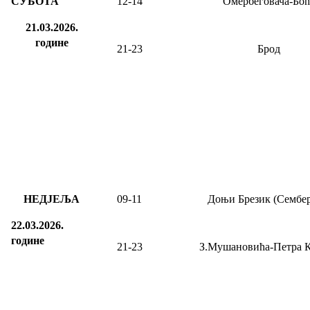
СУБОТА
12-14
Омербеговача-Боћ
21.03.2026.
године
21-23
Брод
НЕДЈЕЉА
09
-11
Доњи Брезик (Сембер
22.03.2026.
године
21-23
З.Мушановића-Петра 