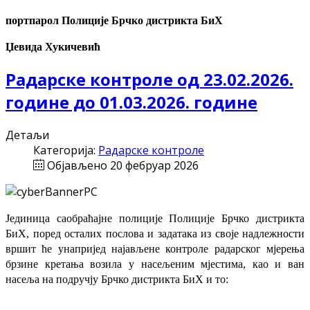
портпарол Полиције Брчко дистрикта БиХ
Џевида Хукичевић
Радарске контроле од 23.02.2026.
године до 01.03.2026. године
Детаљи
Категорија:
Радарске контроле
Објављено 20 фебруар 2026
Јединица саобраћајне полиције Полиције Брчко дистрикта
БиХ, поред осталих послова и задатака из своје надлежности
вршит ће
унапријед најављене
контроле радарског мјерења
брзине кретања возила у насељеним мјестима, као и ван
насеља на подручју Брчко дистрикта БиХ и то: