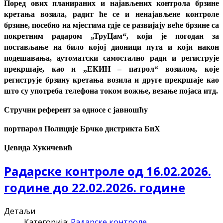
Поред ових планираних и најављених контрола брзине
кретања возила, радит ће се и ненајављене контроле
брзине, посебно на мјестима гдје се развијају веће брзине са
покретним радаром „ТруЦам“, који је погодан за
постављање на било којој дионици пута и који након
подешавања, аутоматски самостално ради и региструје
прекршаје, као и „ЕКИН – патрол“ возилом, које
региструје брзину кретања возила и друге прекршаје као
што су употреба телефона током вожње, везање појаса итд.
Стручни референт за односе с јавношћу
портпарол Полиције Брчко дистрикта БиХ
Џевида Хукичевић
Радарске контроле од 16.02.2026.
године до 22.02.2026. године
Детаљи
Категорија:
Радарске контроле