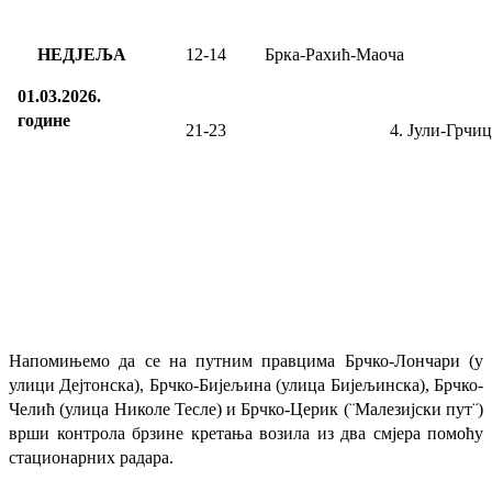
НЕДЈЕЉА
12-14
Брка-Рахић-Маоча
01.03.2026.
године
21-23
4. Јули-
Грчиц
Напомињемо да се на путним правцима Брчко-Лончари (у
улици Дејтонска), Брчко-Бијељина (улица Бијељинска), Брчко-
Челић (улица Николе Тесле) и Брчко-Церик (¨Малезијски пут¨)
врши контрола брзине кретања возила из два смјера помоћу
стационарних радара.