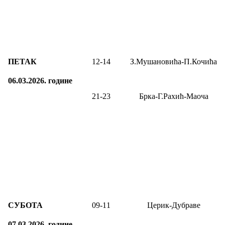
ПЕТАК
12-
14
З.Мушановића-П.Кочића
06.03.2026.
године
21-2
3
Брка-Г.Рахић-Маоча
СУБОТА
09
-1
1
Церик-Дубраве
07.03.2026.
године