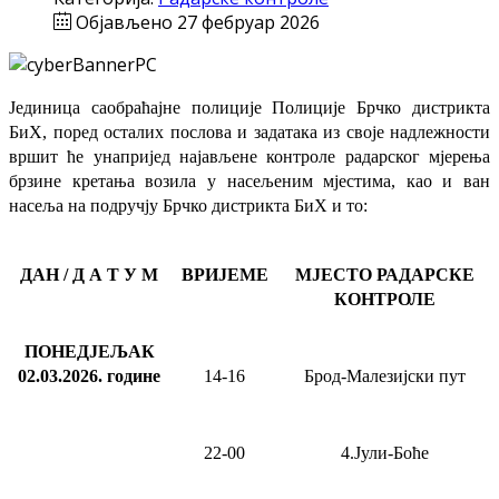
Објављено 27 фебруар 2026
Јединица саобраћајне полиције Полиције Брчко дистрикта
БиХ, поред осталих послова и задатака из своје надлежности
вршит ће
унапријед најављене
контроле радарског мјерења
брзине кретања возила у насељеним мјестима, као и ван
насеља на подручју Брчко дистрикта БиХ и то:
ДАН / Д А Т У М
ВРИЈЕМЕ
МЈЕСТО РАДАРСКЕ
КОНТРОЛЕ
ПОНЕДЈЕЉАК
02.03.2026
.
године
14-16
Брод-Малезијски пут
22-00
4.Јули-Боће