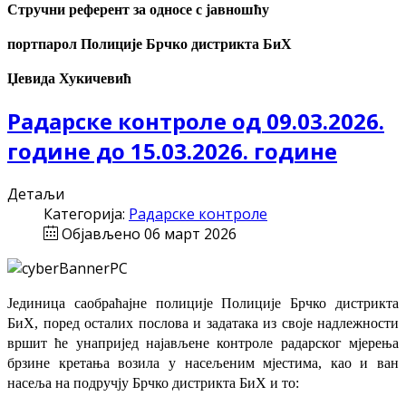
Стручни референт за односе с јавношћу
портпарол Полиције Брчко дистрикта БиХ
Џевида Хукичевић
Радарске контроле од 09.03.2026.
године до 15.03.2026. године
Детаљи
Категорија:
Радарске контроле
Објављено 06 март 2026
Јединица саобраћајне полиције Полиције Брчко дистрикта
БиХ, поред осталих послова и задатака из своје надлежности
вршит ће
унапријед најављене
контроле радарског мјерења
брзине кретања возила у насељеним мјестима, као и ван
насеља на подручју Брчко дистрикта БиХ и то: