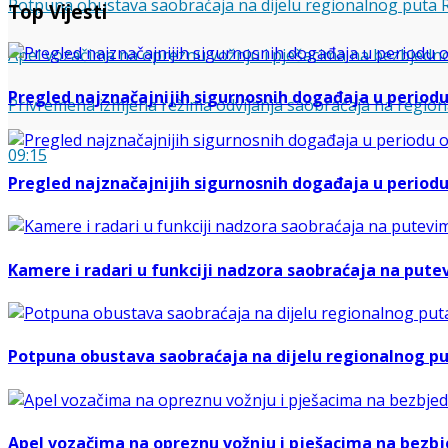
Potpuna obustava saobraćaja na dijelu regionalnog puta R
Top Vijesti
Apel vozačima na opreznu vožnju i pješacima na bezbjedn
Pregled najznačajnijih sigurnosnih događaja u periodu o
Privremena izmjena režima odvijanja saobraćaja na regi
09:15
Pregled najznačajnijih sigurnosnih događaja u periodu o
Kamere i radari u funkciji nadzora saobraćaja na putev
Potpuna obustava saobraćaja na dijelu regionalnog put
Apel vozačima na opreznu vožnju i pješacima na bezb