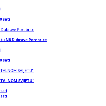
0 sati
utu N8 Dubrave Porebrice
0 sati
GITALNOM SVIJETU“
sati
sati