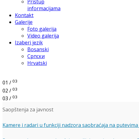
Pristup
informacijama
Kontakt
Galerije
Foto galerija
Video galerija
Izaberi jezik
Bosanski
Српски
Hrvatski
03
01 /
03
02 /
03
03 /
Saopštenja za javnost
Kamere i radari u funkciji nadzora saobraćaja na putevima 