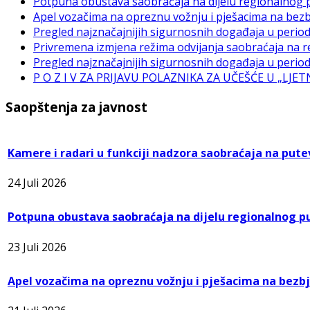
Potpuna obustava saobraćaja na dijelu regionalnog p
Apel vozačima na opreznu vožnju i pješacima na bez
Pregled najznačajnijih sigurnosnih događaja u periodu
Privremena izmjena režima odvijanja saobraćaja na
Pregled najznačajnijih sigurnosnih događaja u periodu
P O Z I V ZA PRIJAVU POLAZNIKA ZA UČEŠĆE U „LJ
Saopštenja za javnost
Kamere i radari u funkciji nadzora saobraćaja na pute
24 Juli 2026
Potpuna obustava saobraćaja na dijelu regionalnog put
23 Juli 2026
Apel vozačima na opreznu vožnju i pješacima na bezb