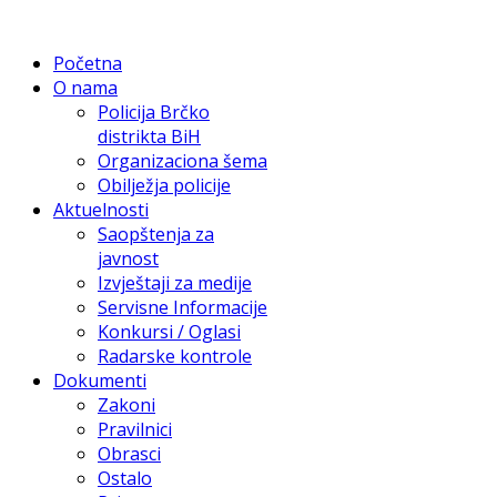
Početna
O nama
Policija Brčko
distrikta BiH
Organizaciona šema
Obilježja policije
Aktuelnosti
Saopštenja za
javnost
Izvještaji za medije
Servisne Informacije
Konkursi / Oglasi
Radarske kontrole
Dokumenti
Zakoni
Pravilnici
Obrasci
Ostalo