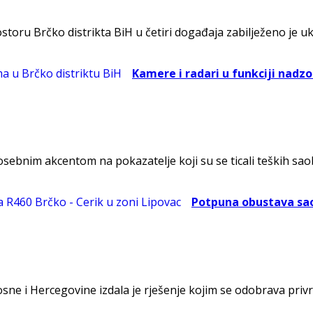
Brčko distrikta BiH u četiri događaja zabilježeno je ukupn
Kamere i radari u funkciji nadz
posebnim akcentom na pokazatelje koji su se ticali teških sao
Potpuna obustava sao
osne i Hercegovine izdala je rješenje kojim se odobrava priv