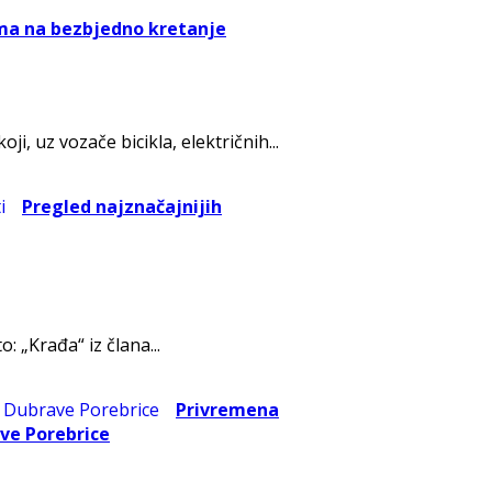
ima na bezbjedno kretanje
i, uz vozače bicikla, električnih...
Pregled najznačajnijih
 „Krađa“ iz člana...
Privremena
ve Porebrice