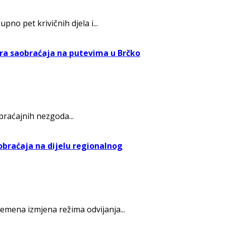
o pet krivičnih djela i...
ora saobraćaja na putevima u Brčko
braćajnih nezgoda...
braćaja na dijelu regionalnog
remena izmjena režima odvijanja...