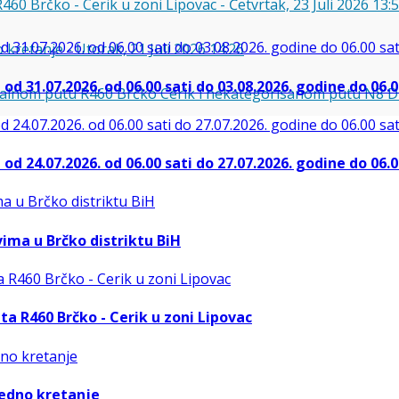
460 Brčko - Cerik u zoni Lipovac
-
Četvrtak, 23 Juli 2026 13:
o kretanje
-
Utorak, 21 Juli 2026 14:26
d 31.07.2026. od 06.00 sati do 03.08.2026. godine do 06.0
onalnom putu R460 Brčko Cerik i nekategorisanom putu N8 
d 24.07.2026. od 06.00 sati do 27.07.2026. godine do 06.0
ima u Brčko distriktu BiH
a R460 Brčko - Cerik u zoni Lipovac
jedno kretanje