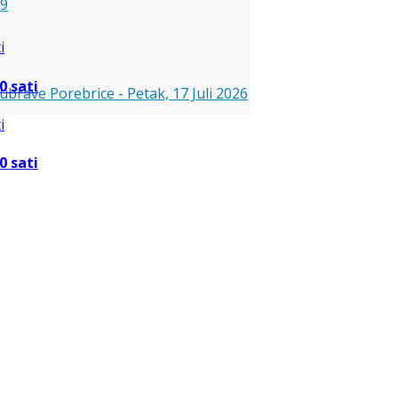
59
0 sati
Dubrave Porebrice
-
Petak, 17 Juli 2026
0 sati