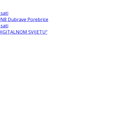
sati
u N8 Dubrave Porebrice
sati
 DIGITALNOM SVIJETU“