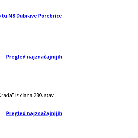
utu N8 Dubrave Porebrice
Pregled najznačajnijih
a” iz člana 280. stav...
Pregled najznačajnijih