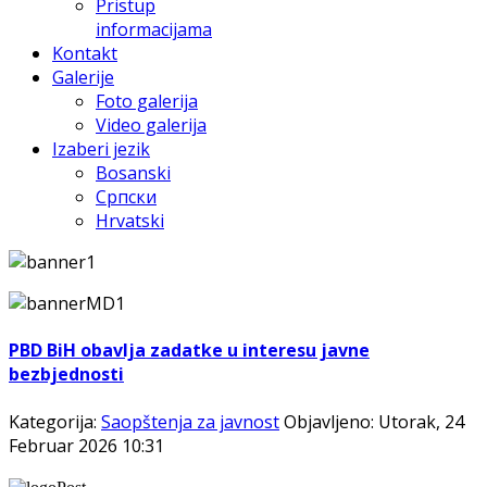
Pristup
informacijama
Kontakt
Galerije
Foto galerija
Video galerija
Izaberi jezik
Bosanski
Српски
Hrvatski
PBD BiH obavlja zadatke u interesu javne
bezbjednosti
Kategorija:
Saopštenja za javnost
Objavljeno: Utorak, 24
Februar 2026 10:31