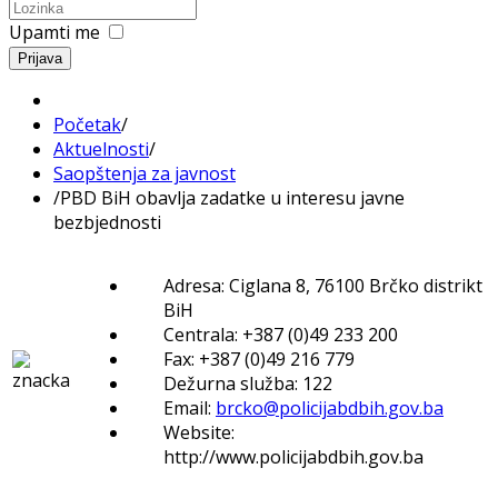
Upamti me
Prijava
Početak
/
Aktuelnosti
/
Saopštenja za javnost
/
PBD BiH obavlja zadatke u interesu javne
bezbjednosti
Adresa: Ciglana 8, 76100 Brčko distrikt
BiH
Centrala: +387 (0)49 233 200
Fax: +387 (0)49 216 779
Dežurna služba: 122
Email:
brcko@policijabdbih.gov.ba
Website:
http://www.policijabdbih.gov.ba