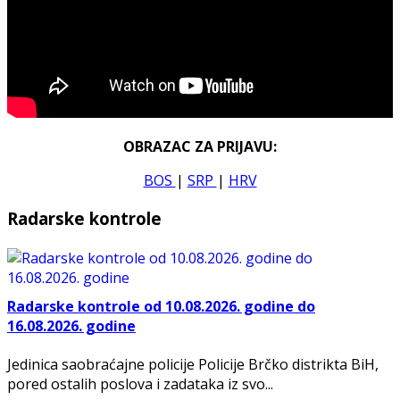
OBRAZAC ZA PRIJAVU:
BOS
|
SRP
|
HRV
Radarske kontrole
Radarske kontrole od 10.08.2026. godine do
16.08.2026. godine
Jedinica saobraćajne policije Policije Brčko distrikta BiH,
pored ostalih poslova i zadataka iz svo...