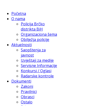
Početna
O nama
Policija Brčko
distrikta BiH
Organizaciona šema
Obilježja policije
Aktuelnosti
Saopštenja za
javnost
Izvještaji za medije
Servisne Informacije
Konkursi / Oglasi
Radarske kontrole
Dokumenti
Zakoni
Pravilnici
Obrasci
Ostalo