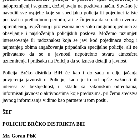
najopremljeniji segment, doživljavaju na pozitivan način. Suvišno je
navoditi sve uspjehe koje su specijalna policija ili pojedinci iz iste
postizali u prethodnom periodu, ali je činjenica da se radi o veoma
opremljenoj, uvježbanoj i profesionalno visoko rangiranoj jedinici za
obavljanje i najsloženijih policijskih poslova. Možemo razumjeti
interesovanje ili radoznalost koja se javi kod pojedinaca zbog i
najmanjeg obima angažovanja pripadnika specijalne policije, ali ne
prihvatamo da se u javnosti nepotrebno stvara atmosfera
uznemirenja i pritisaka na Policiju da se iznesu detalji u javnost.
Policija Brčko distrikta BiH će kao i do sada u cilju jačanja
povjerenja javnosti u Policiju, kada je to od opšte važnosti ili
interesa za bezbjednost, u skladu sa zakonskim odredbama,
informisati javnost o aktivnostima koje preduzima, pri čemu sredstva
javnog informisanja vidimo kao partnere u tom poslu.
ŠEF
POLICIJE BRČKO DISTRIKTA BiH
Mr. Goran Pisić