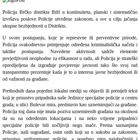
Policija Brčko distrikta BiH u kontinuitetu, planski i sistematično
izvršava poslove Policije utvrđene zakonom, a sve u cilju jačanja
ukupne bezbjednosti u Distriktu.
U svom postupanju, koje je represivne ili preventivne prirode,
Policija svakodnevno primjenjuje određena kriminalistička načela i
taktike postupanja. Navedene aktivnosti sadrže elemente
povjerljivosti neophodne za efikasnost u radu, ali Policija je strateški
opredijeljena da izgrađuje povjerenje javnosti tako što svoj rad
transparentno prezentuje kada je to u interesu javne bezbjednosti ili
od važnosti za građane.
Prethodnih dana pojedini lokalni mediji su objavili ili prenijeli tekst
koji je prisustvo pripadnika naše Jedinice specijalne policije u centru
grada, u ulici Bulevar mira, predstavio kao uznemirujući za građane.
Policija tog dana nije imala poziva uznemirenih građana na okolnost
da su na određenim lokacijama i na neko vrijeme pripadnici
specijalne policije bili uočljiviji nego inače. Prema saznanjima
Policije, naši sugrađani, osim onih koji su u sukobu sa zakonom,
prisustvo uniformisane policije, a posebno njen najobučeniji i