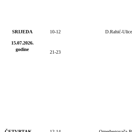
SRIJEDA
10-12
D.Rahić-Ulic
15.07.2026.
godine
21-23
ČETVRTAK
12-14
Omerbegovača-B