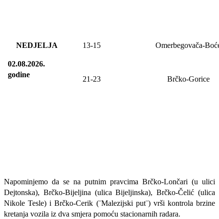
NEDJELJA
13
-
15
Omerbegovača-Boć
02.08.2026.
godine
21-23
Brčko-Gorice
Napominjemo da se na putnim pravcima Brčko-Lončari (u ulici
Dejtonska), Brčko-Bijeljina (ulica Bijeljinska), Brčko-Čelić (ulica
Nikole Tesle) i Brčko-Cerik (¨Malezijski put¨) vrši kontrola brzine
kretanja vozila iz dva smjera pomoću stacionarnih radara.