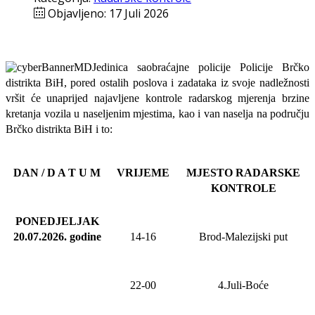
Objavljeno: 17 Juli 2026
Jedinica saobraćajne policije Policije Brčko
distrikta BiH, pored ostalih poslova i zadataka iz svoje nadležnosti
vršit će
unaprijed najavljene
kontrole radarskog mjerenja brzine
kretanja vozila u naseljenim mjestima, kao i van naselja na području
Brčko distrikta BiH i to:
DAN / D A T U M
VRIJEME
MJESTO RADARSKE
KONTROLE
PONEDJELJAK
20.07.2026
.
godine
14-16
Brod-Malezijski put
22-00
4.Juli-Boće