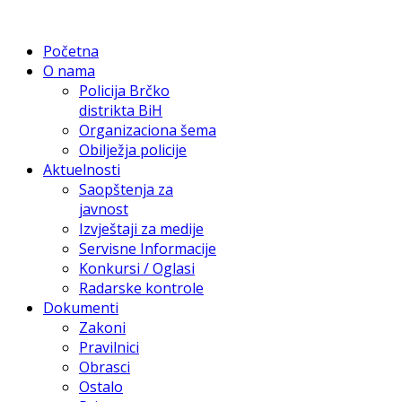
Početna
O nama
Policija Brčko
distrikta BiH
Organizaciona šema
Obilježja policije
Aktuelnosti
Saopštenja za
javnost
Izvještaji za medije
Servisne Informacije
Konkursi / Oglasi
Radarske kontrole
Dokumenti
Zakoni
Pravilnici
Obrasci
Ostalo