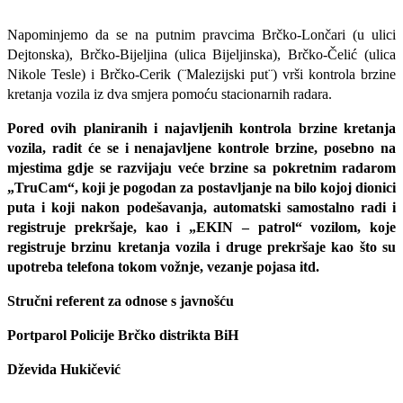
Napominjemo da se na putnim pravcima Brčko-Lončari (u ulici
Dejtonska), Brčko-Bijeljina (ulica Bijeljinska), Brčko-Čelić (ulica
Nikole Tesle) i Brčko-Cerik (¨Malezijski put¨) vrši kontrola brzine
kretanja vozila iz dva smjera pomoću stacionarnih radara.
Pored ovih planiranih i najavljenih kontrola brzine kretanja
vozila, radit će se i nenajavljene kontrole brzine, posebno na
mjestima gdje se razvijaju veće brzine sa pokretnim radarom
„TruCam“, koji je pogodan za postavljanje na bilo kojoj dionici
puta i koji nakon podešavanja, automatski samostalno radi i
registruje prekršaje, kao i „EKIN – patrol“ vozilom, koje
registruje brzinu kretanja vozila i druge prekršaje kao što su
upotreba telefona tokom vožnje, vezanje pojasa itd.
Stručni referent za odnose s javnošću
Portparol Policije Brčko distrikta BiH
Dževida Hukičević