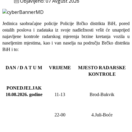
Objavljeno: 07 Avgust 2026
Jedinica saobraćajne policije Policije Brčko distrikta BiH, pored
ostalih poslova i zadataka iz svoje nadležnosti
vršit će
unaprijed
najavljene
kontrole radarskog mjerenja brzine kretanja vozila u
naseljenim mjestima, kao i van naselja na području Brčko distrikta
BiH i to:
DAN / D A T U M
VRIJEME
MJESTO RADARSKE
KONTROLE
PONEDJELJAK
10.08.2026
.
godine
11-13
Brod-Bukvik
22-00
4.Juli-Boće