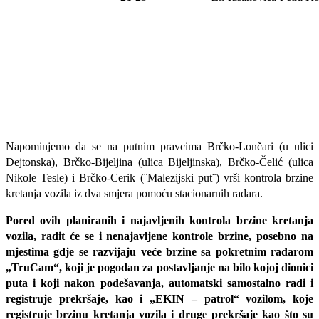
Napominjemo da se na putnim pravcima Brčko-Lončari (u ulici
Dejtonska), Brčko-Bijeljina (ulica Bijeljinska), Brčko-Čelić (ulica
Nikole Tesle) i Brčko-Cerik (¨Malezijski put¨) vrši kontrola brzine
kretanja vozila iz dva smjera pomoću stacionarnih radara.
Pored ovih planiranih i najavljenih kontrola brzine kretanja
vozila, radit će se i nenajavljene kontrole brzine, posebno na
mjestima gdje se razvijaju veće brzine sa pokretnim radarom
„TruCam“, koji je pogodan za postavljanje na bilo kojoj dionici
puta i koji nakon podešavanja, automatski samostalno radi i
registruje prekršaje, kao i „EKIN – patrol“ vozilom, koje
registruje brzinu kretanja vozila i druge prekršaje kao što su