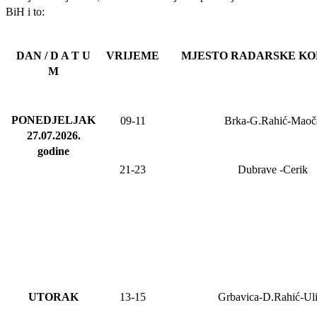
BiH i to:
DAN / D A T U
VRIJEME
MJESTO RADARSKE K
M
PONEDJELJAK
09-11
Brka-G.Rahić-Maoč
27.07.2026
.
godine
21-23
Dubrave
-Cerik
UTORAK
13-15
Grbavica-D.Rahić-Ul