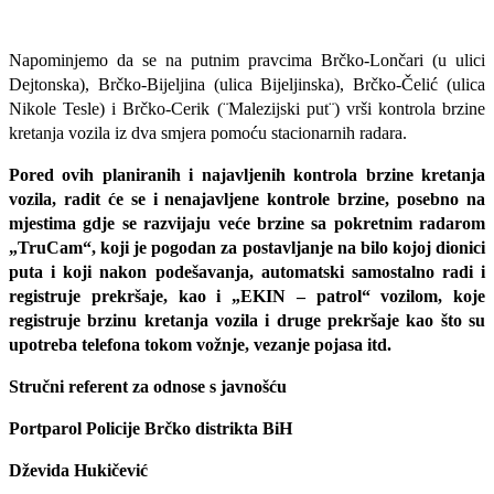
Napominjemo da se na putnim pravcima Brčko-Lončari (u ulici
Dejtonska), Brčko-Bijeljina (ulica Bijeljinska), Brčko-Čelić (ulica
Nikole Tesle) i Brčko-Cerik (¨Malezijski put¨) vrši kontrola brzine
kretanja vozila iz dva smjera pomoću stacionarnih radara.
Pored ovih planiranih i najavljenih kontrola brzine kretanja
vozila, radit će se i nenajavljene kontrole brzine, posebno na
mjestima gdje se razvijaju veće brzine sa pokretnim radarom
„TruCam“, koji je pogodan za postavljanje na bilo kojoj dionici
puta i koji nakon podešavanja, automatski samostalno radi i
registruje prekršaje, kao i „EKIN – patrol“ vozilom, koje
registruje brzinu kretanja vozila i druge prekršaje kao što su
upotreba telefona tokom vožnje, vezanje pojasa itd.
Stručni referent za odnose s javnošću
Portparol Policije Brčko distrikta BiH
Dževida Hukičević