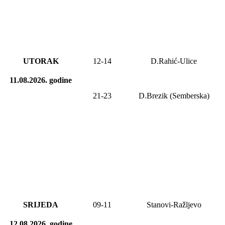
UTORAK
12-14
D.Rahić-Ulice
11.08.2026.
godine
21-2
3
D.Brezik (Semberska)
SRIJEDA
0
9
-1
1
Stanovi-Ražljevo
12.08.2026.
godine