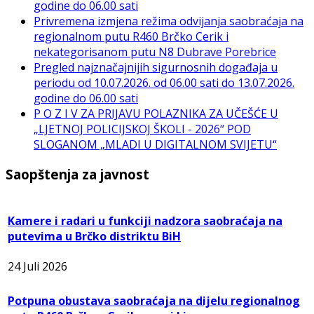
godine do 06.00 sati
Privremena izmjena režima odvijanja saobraćaja na
regionalnom putu R460 Brčko Cerik i
nekategorisanom putu N8 Dubrave Porebrice
Pregled najznačajnijih sigurnosnih događaja u
periodu od 10.07.2026. od 06.00 sati do 13.07.2026.
godine do 06.00 sati
P O Z I V ZA PRIJAVU POLAZNIKA ZA UČEŠĆE U
„LJETNOJ POLICIJSKOJ ŠKOLI - 2026“ POD
SLOGANOM „MLADI U DIGITALNOM SVIJETU“
Saopštenja za javnost
Kamere i radari u funkciji nadzora saobraćaja na
putevima u Brčko distriktu BiH
24 Juli 2026
Potpuna obustava saobraćaja na dijelu regionalnog