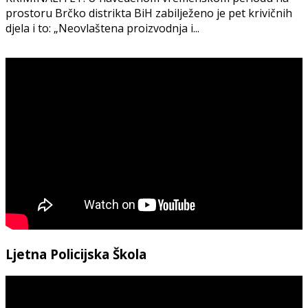
prostoru Brčko distrikta BiH zabilježeno je pet krivičnih
djela i to: „Neovlaštena proizvodnja i...
Ljetna Policijska Škola