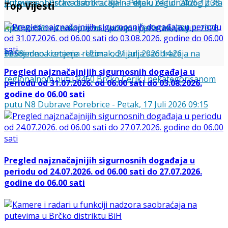
putevima u Brčko distriktu BiH
Potpuna obustava saobraćaja na dijelu regionalnog puta
-
Petak, 24 Juli 2026 12:38
Top Vijesti
R460 Brčko - Cerik u zoni Lipovac
Apel vozačima na opreznu vožnju i pješacima na
-
Četvrtak, 23 Juli 2026
13:59
bezbjedno kretanje
Privremena izmjena režima odvijanja saobraćaja na
-
Utorak, 21 Juli 2026 14:26
Pregled najznačajnijih sigurnosnih događaja u
regionalnom putu R460 Brčko Cerik i nekategorisanom
periodu od 31.07.2026. od 06.00 sati do 03.08.2026.
godine do 06.00 sati
putu N8 Dubrave Porebrice
-
Petak, 17 Juli 2026 09:15
Pregled najznačajnijih sigurnosnih događaja u
periodu od 24.07.2026. od 06.00 sati do 27.07.2026.
godine do 06.00 sati