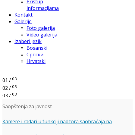
Pristup
informacijama
Kontakt
Galerije
Foto galerija
Video galerija
Izaberi jezik
Bosanski
Српски
Hrvatski
03
01 /
03
02 /
03
03 /
Saopštenja za javnost
Kamere i radari u funkciji nadzora saobraćaja na