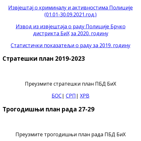
Извјештај о криминалу и активностима Полиције
(01.01-30.09.2021.год.)
Извод из извјештаја о раду Полиције Брчко
дистрикта БиХ
за 2020. годину
Статистички показатељи о раду за 2019. годину
Стратешки план 2019-2023
Преузмите стратешки план ПБД БиХ
БОС
|
СРП
|
ХРВ
Трогодишњи план рада 27-29
Преузмите трогодишњи план рада ПБД БиХ