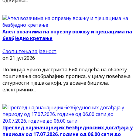
одвијања...
Апел возачима на опрезну вожњу и пјешацима на
безбједно кретање
Саопштења за јавност
on
21 јул 2026
Полиција Брчко дистрикта БиХ подсјећа на обавезу
поштивања саобраћајних прописа, у циљу повећања
сигурности пјешака који, уз возаче бицикла,
електричних...
Преглед најзначајнијих безбједносних догађаја у
периоду од 17.07.2026. године од 06.00 сати до