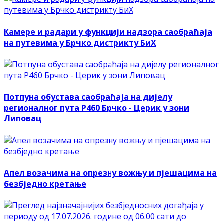
Камере и радари у функцији надзора саобраћаја
на путевима у Брчко дистрикту БиХ
Потпуна обустава саобраћаја на дијелу
регионалног пута Р460 Брчко - Церик у зони
Липовац
Апел возачима на опрезну вожњу и пјешацима на
безбједно кретање