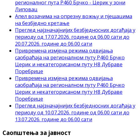
регионалног пута Р460 Брчко - Церик у зони
Липовац
Апел возачима на опрезну вожњу и пјешацима
на безбједно кретање
Преглед најзначајнијих безбједносних догађаја у
периоду од 17.07.2026. године од 06.00 сати до
20.07.2026. године до 06.00 сати
Привремена измјена режима одвијања
саобраћаја на регионалном путу Р460 Брчко
Церик и некатегорисаном путу Н8 Дубраве
Поребрице
Привремена измјена режима одвијања
саобраћаја на регионалном путу Р460 Брчко
Церик и некатегорисаном путу Н8 Дубраве
Поребрице
Преглед најзначајнијих безбједносних догађаја у
периоду од 10.07.2026. године од 06.00 сати до
13.07.2026. године до 06.00 сати
Саопштења за јавност