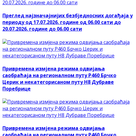
Преглед најзначајнијих безбједносних догађаја у
периоду од 17.07.2026. године од 06.00 сати до
20.07.2026. године до 06.00 сати
Привремена измјена режима одвијања
саобраћаја на регионалном путу Р460 Брчко
Церик и некатегорисаном путу Н8 Дубраве
Поребрице
Привремена измјена режима одвијања
саобраћаја на регионалном путу Р460 Брчко