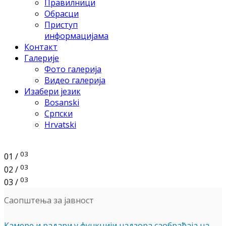
Правилници
Обрасци
Приступ
информацијама
Контакт
Галерије
Фото галерија
Видео галерија
Изабери језик
Bosanski
Српски
Hrvatski
03
01 /
03
02 /
03
03 /
Саопштења за јавност
Камере и радари у функцији надзора саобраћаја на