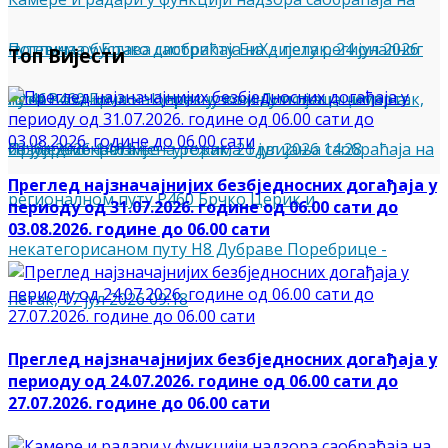
путевима у Брчко дистрикту БиХ
Потпуна обустава саобраћаја на дијелу регионалног
-
петак, 24 јул 2026
Топ Вијести
12:46
пута Р460 Брчко - Церик у зони Липовац
Апел возачима на опрезну вожњу и пјешацима на
-
четвртак,
23 јул 2026 14:01
безбједно кретање
Привремена измјена режима одвијања саобраћаја на
-
уторак, 21 јул 2026 14:28
Преглед најзначајнијих безбједносних догађаја у
регионалном путу Р460 Брчко Церик и
периоду од 31.07.2026. године од 06.00 сати до
03.08.2026. године до 06.00 сати
некатегорисаном путу Н8 Дубраве Поребрице
-
петак, 17 јул 2026 09:18
Преглед најзначајнијих безбједносних догађаја у
периоду од 24.07.2026. године од 06.00 сати до
27.07.2026. године до 06.00 сати