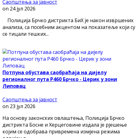
Саопштења за јавност
on
24 јул 2026
Полиција Брчко дистрикта БиХ је након извршених
анализа, са посебним акцентом на показатеље који су
се тицали тешких...
Потпуна обустава саобраћаја на дијелу
регионалног пута Р460 Брчко - Церик у зони
Липовац
Саопштења за јавност
on
23 јул 2026
На основу законских овлаштења, Полиција Брчко
дистрикта Босне и Херцеговине издала је рјешење
којим се одобрава привремена измјена режима