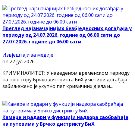
Преглед најзначајнијих безбједносних догађаја у
периоду од 24.07.2026. године од 06.00 сати до
27.07.2026. године до 06.00 сати
Извјештаји за медије
on
27 јул 2026
КРИМИНАЛИТЕТ: У наведеном временском периоду
на простору Брчко дистрикта БиХ у четири догађаја
забиљежено је укупно пет кривичних дјела и...
Камере и радари у функцији надзора саобраћаја
на путевима у Брчко дистрикту БиХ