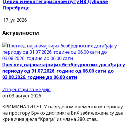
Церик и некатегорисаном путу Н8 Дубраве
Поребрице
17 јул 2026
Актуелности
Преглед најзначајнијих безбједносних догађаја у
периоду од 31.07.2026. године од 06.00 сати до
03.08.2026. године до 06.00 сати
Извјештаји за медије
on
03 август 2026
КРИМИНАЛИТЕТ: У наведеном временском периоду
на простору Брчко дистрикта БиХ забиљежена су два
кривична дјела “Крађа” из члана 280. став...