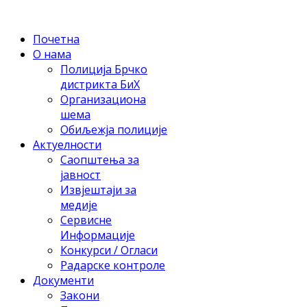
Почетна
О нама
Полиција Брчко
дистрикта БиХ
Организациона
шема
Обиљежја полиције
Актуелности
Саопштења за
јавност
Извјештаји за
медије
Сервисне
Информације
Конкурси / Огласи
Радарске контроле
Документи
Закони