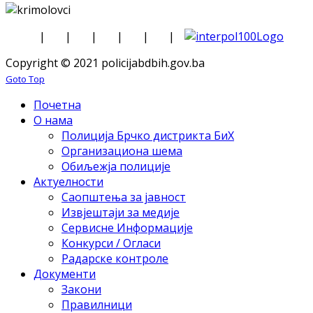
|
|
|
|
|
|
Copyright © 2021 policijabdbih.gov.ba
Goto Top
Почетна
О нама
Полиција Брчко дистрикта БиХ
Организациона шема
Обиљежја полиције
Актуелности
Саопштења за јавност
Извјештаји за медије
Сервисне Информације
Конкурси / Огласи
Радарске контроле
Документи
Закони
Правилници