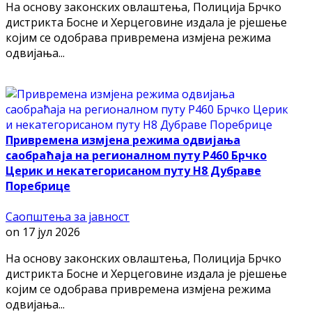
На основу законских овлаштења, Полиција Брчко
дистрикта Босне и Херцеговине издала је рјешење
којим се одобрава привремена измјена режима
одвијања...
Привремена измјена режима одвијања
саобраћаја на регионалном путу Р460 Брчко
Церик и некатегорисаном путу Н8 Дубраве
Поребрице
Саопштења за јавност
on
17 јул 2026
На основу законских овлаштења, Полиција Брчко
дистрикта Босне и Херцеговине издала је рјешење
којим се одобрава привремена измјена режима
одвијања...