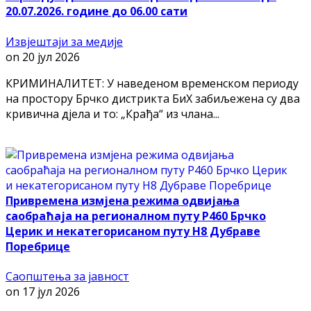
20.07.2026. године до 06.00 сати
Извјештаји за медије
on
20 јул 2026
КРИМИНАЛИТЕТ: У наведеном временском периоду
на простору Брчко дистрикта БиХ забиљежена су два
кривична дјела и то: „Крађа“ из члана...
Привремена измјена режима одвијања
саобраћаја на регионалном путу Р460 Брчко
Церик и некатегорисаном путу Н8 Дубраве
Поребрице
Саопштења за јавност
on
17 јул 2026