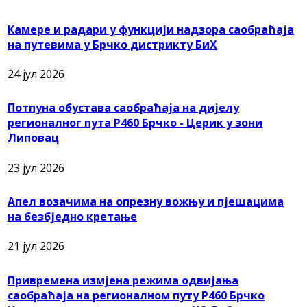
Камере и радари у функцији надзора саобраћаја
на путевима у Брчко дистрикту БиХ
24 јул 2026
Потпуна обустава саобраћаја на дијелу
регионалног пута Р460 Брчко - Церик у зони
Липовац
23 јул 2026
Апел возачима на опрезну вожњу и пјешацима
на безбједно кретање
21 јул 2026
Привремена измјена режима одвијања
саобраћаја на регионалном путу Р460 Брчко