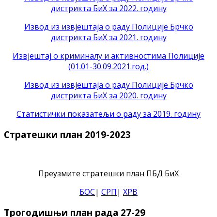
дистрикта БиХ за 2022. годину
Извод из извјештаја о раду Полиције Брчко
дистрикта БиХ за 2021. годину
Извјештај о криминалу и активностима Полиције
(01.01-30.09.2021.год.)
Извод из извјештаја о раду Полиције Брчко
дистрикта БиХ
за 2020. годину
Статистички показатељи о раду за 2019. годину
Стратешки план 2019-2023
Преузмите стратешки план ПБД БиХ
БОС
|
СРП
|
ХРВ
Трогодишњи план рада 27-29