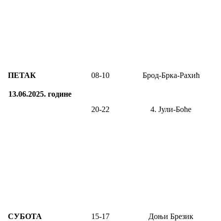
ПЕТАК
0
8
-1
0
Брод-Брка-Рахић
13.06.2025.
године
20-22
4. Јули-
Боће
СУБОТА
15
-
17
Доњи Брезик