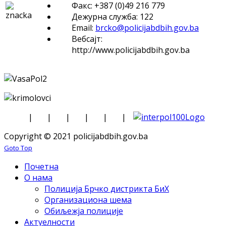
Факс: +387 (0)49 216 779
Дежурна служба: 122
Email:
brcko@policijabdbih.gov.ba
Вебсајт:
http://www.policijabdbih.gov.ba
|
|
|
|
|
|
Copyright © 2021 policijabdbih.gov.ba
Goto Top
Почетна
О нама
Полиција Брчко дистрикта БиХ
Организациона шема
Обиљежја полиције
Актуелности