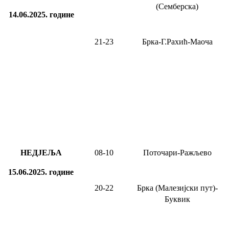
(Семберска)
14.06.2025.
године
21-23
Брка-Г.Рахић-Маоча
НЕДЈЕЉА
08
-1
0
Поточари-Ражљево
15.06.2025.
године
20-22
Брка (Малезијски пут)-
Буквик