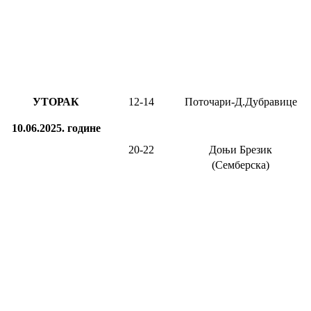
УТОРАК
12-14
Поточари-Д.Дубравице
10.06.2025.
године
20-2
2
Доњи Брезик
(Семберска)