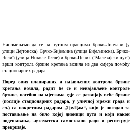
Напомињемо да се на путним правцима Брчко-Лончари (у
улици Дејтонска), Брчко-Бијељина (улица Бијељинска), Брчко-
Челић (улица Николе Тесле) и Брчко-Церик (¨Малезијски пут¨)
врши контрола брзине кретања возила из два смјера помоћу
стационарних радара.
Поред ових планираних и најављених контрола брзине
кретања возила, радит ће се и ненајављене контроле
брзине, посебно на мјестима гдје се развијају веће брзине
(послије стационарних радара, у уличној мрежи града и
сл.) са покретним радаром „ТруЦам“, који је погодан за
постављање на било којој дионици пута и који након
подешавања, аутоматски самостално ради и региструје
прекршаје.