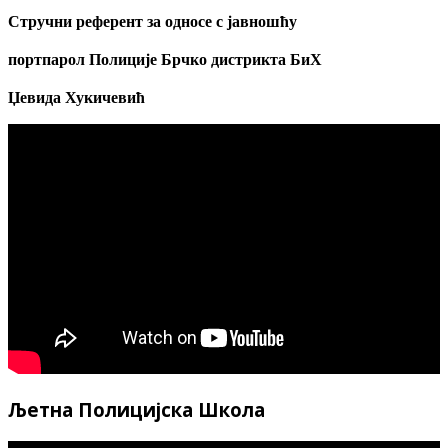
Стручни референт за односе с јавношћу
портпарол Полиције Брчко дистрикта БиХ
Џевида Хукичевић
Љетна Полицијска Школа