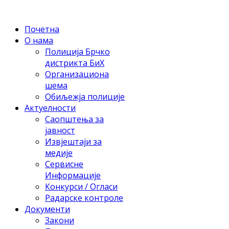
Почетна
О нама
Полиција Брчко
дистрикта БиХ
Организациона
шема
Обиљежја полиције
Актуелности
Саопштења за
јавност
Извјештаји за
медије
Сервисне
Информације
Конкурси / Огласи
Радарске контроле
Документи
Закони