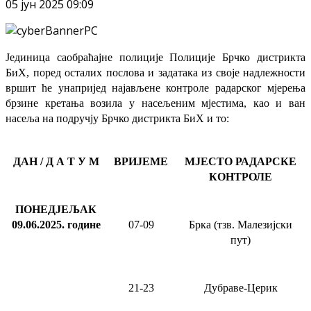
05 јун 2025 09:09
Јединица саобраћајне полиције Полиције Брчко дистрикта
БиХ, поред осталих послова и задатака из своје надлежности
вршит ће
унапријед најављене
контроле радарског мјерења
брзине кретања возила у насељеним мјестима, као и ван
насеља на подручју Брчко дистрикта БиХ и то:
ДАН / Д А Т У М
ВРИЈЕМЕ
МЈЕСТО РАДАРСКЕ
КОНТРОЛЕ
ПОНЕДЈЕЉАК
09.06.2025
.
године
07-09
Брка (тзв. Малезијски
пут)
21-23
Дубраве-Церик