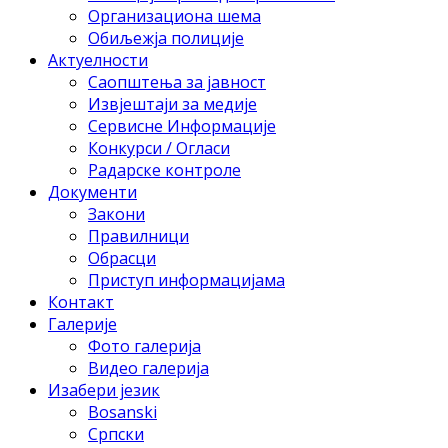
Организациона шема
Обиљежја полиције
Актуелности
Саопштења за јавност
Извјештаји за медије
Сервисне Информације
Конкурси / Огласи
Радарске контроле
Документи
Закони
Правилници
Обрасци
Приступ информацијама
Контакт
Галерије
Фото галерија
Видео галерија
Изабери језик
Bosanski
Српски