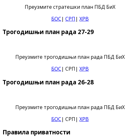
Преузмите стратешки план ПБД БиХ
БОС
|
СРП
|
ХРВ
Трогодишњи план рада 27-29
Преузмите трогодишњи план рада ПБД БиХ
БОС
| СРП|
ХРВ
Трогодишњи план рада 26-28
Преузмите трогодишњи план рада ПБД БиХ
БОС
| СРП|
ХРВ
Правила приватности