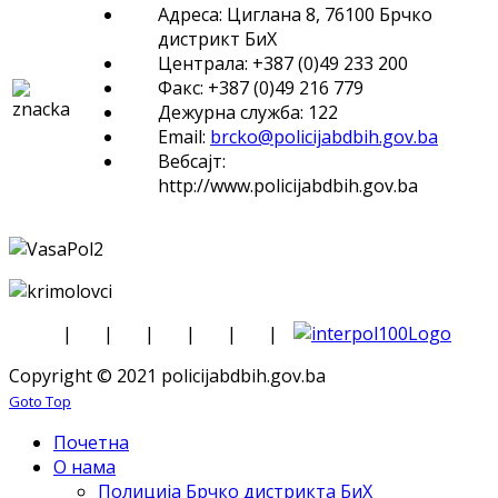
Адреса: Циглана 8, 76100 Брчко
дистрикт БиХ
Централа: +387 (0)49 233 200
Факс: +387 (0)49 216 779
Дежурна служба: 122
Email:
brcko@policijabdbih.gov.ba
Вебсајт:
http://www.policijabdbih.gov.ba
|
|
|
|
|
|
Copyright © 2021 policijabdbih.gov.ba
Goto Top
Почетна
О нама
Полиција Брчко дистрикта БиХ