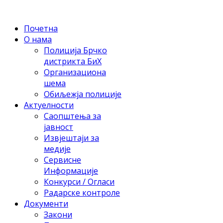
Почетна
О нама
Полиција Брчко
дистрикта БиХ
Организациона
шема
Обиљежја полиције
Актуелности
Саопштења за
јавност
Извјештаји за
медије
Сервисне
Информације
Конкурси / Огласи
Радарске контроле
Документи
Закони