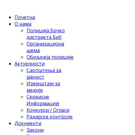
Почетна
О нама
Полиција Брчко
дистрикта БиХ
Организациона
шема
Обиљежја полиције
Актуелности
Саопштења за
јавност
Извјештаји за
медије
Сервисне
Информације
Конкурси / Огласи
Радарске контроле
Документи
Закони