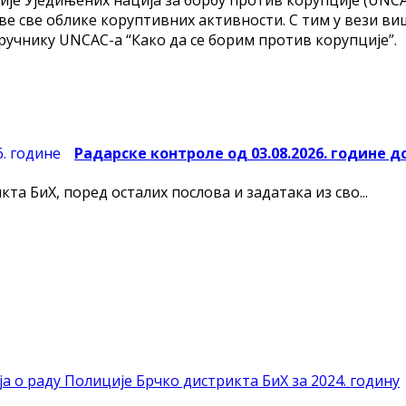
аве све облике коруптивних активности. С тим у вези в
чнику UNCAC-а “Како да се борим против корупције”.
Радарске контроле од 03.08.2026. године до
а БиХ, поред осталих послова и задатака из сво...
а о раду Полиције Брчко дистрикта БиХ за 2024. годину