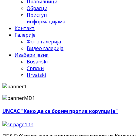
Правилници
Обрасци
Приступ
информацијама
Контакт
Галерије
Фото галерија
Видео галерија
Изабери језик
Bosanski
Српски
Hrvatski
UNCAC "Како да се борим против корупције"
ПБД БиХ подржава активности проистекле из Конвенци