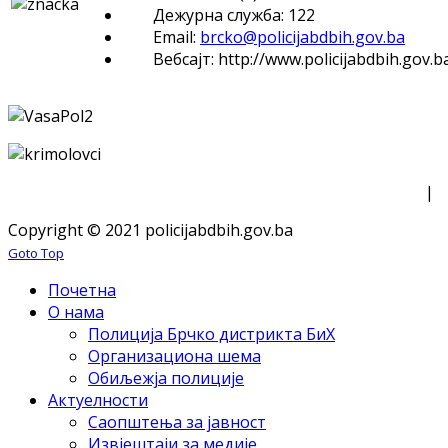
Дежурна служба: 122
Email:
brcko@policijabdbih.gov.ba
Вебсајт: http://www.policijabdbih.gov.b
|
Copyright © 2021 policijabdbih.gov.ba
Goto Top
Почетна
О нама
Полиција Брчко дистрикта БиХ
Организациона шема
Обиљежја полиције
Актуелности
Саопштења за јавност
Извјештаји за медије