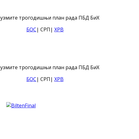
узмите трогодишњи план рада ПБД БиХ
БОС
| СРП|
ХРВ
узмите трогодишњи план рада ПБД БиХ
БОС
| СРП|
ХРВ