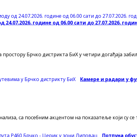
24.07.2026. године од 06.00 сати до 27.07.2026. годин
ростору Брчко дистрикта БиХ у четири догађаја забиљ
Камере и радари у фу
лиза, са посебним акцентом на показатеље који су се т
Потпуна обус