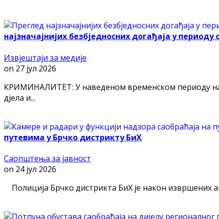
најзначајнијих безбједносних догађаја у периоду од 
Извјештаји за медије
on
27 јул 2026
КРИМИНАЛИТЕТ: У наведеном временском периоду на п
дјела и...
путевима у Брчко дистрикту БиХ
Саопштења за јавност
on
24 јул 2026
Полиција Брчко дистрикта БиХ је након извршених ана