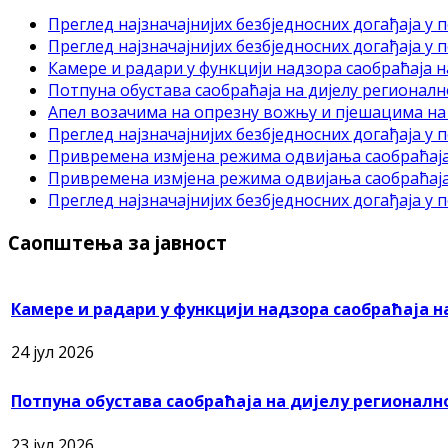
Преглед најзначајнијих безбједносних догађаја у пе
Преглед најзначајнијих безбједносних догађаја у пе
Камере и радари у функцији надзора саобраћаја н
Потпуна обустава саобраћаја на дијелу регионалн
Апел возачима на опрезну вожњу и пјешацима на
Преглед најзначајнијих безбједносних догађаја у пе
Привремена измјена режима одвијања саобраћаја
Привремена измјена режима одвијања саобраћаја
Преглед најзначајнијих безбједносних догађаја у пе
Саопштења за јавност
Камере и радари у функцији надзора саобраћаја н
24 јул 2026
Потпуна обустава саобраћаја на дијелу регионално
23 јул 2026