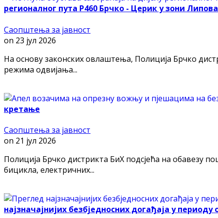
регионалног пута Р460 Брчко - Церик у зони Липов
Саопштења за јавност
on
23 јул 2026
На основу законских овлаштења, Полиција Брчко дист
режима одвијања...
кретање
Саопштења за јавност
on
21 јул 2026
Полиција Брчко дистрикта БиХ подсјећа на обавезу по
бицикла, електричних...
најзначајнијих безбједносних догађаја у периоду од 