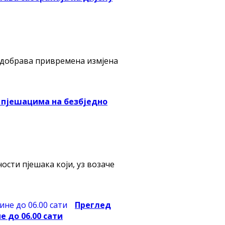
 одобрава привремена измјена
 пјешацима на безбједно
сти пјешака који, уз возаче
Преглед
е до 06.00 сати