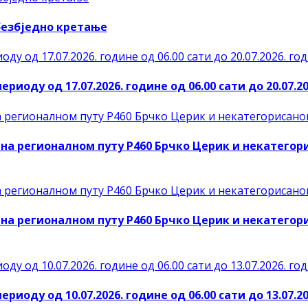
безбједно кретање
иоду од 17.07.2026. године од 06.00 сати до 20.07.20
на регионалном путу Р460 Брчко Церик и некатегор
на регионалном путу Р460 Брчко Церик и некатегор
иоду од 10.07.2026. године од 06.00 сати до 13.07.20