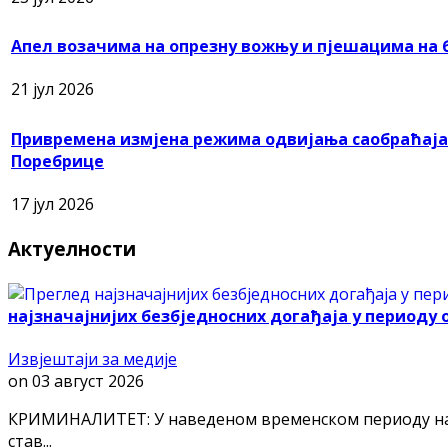
Апел возачима на опрезну вожњу и пјешацима на 
21 јул 2026
Привремена измјена режима одвијања саобраћаја 
Поребрице
17 јул 2026
Актуелности
најзначајнијих безбједносних догађаја у периоду од 
Извјештаји за медије
on
03 август 2026
КРИМИНАЛИТЕТ: У наведеном временском периоду на пр
став...