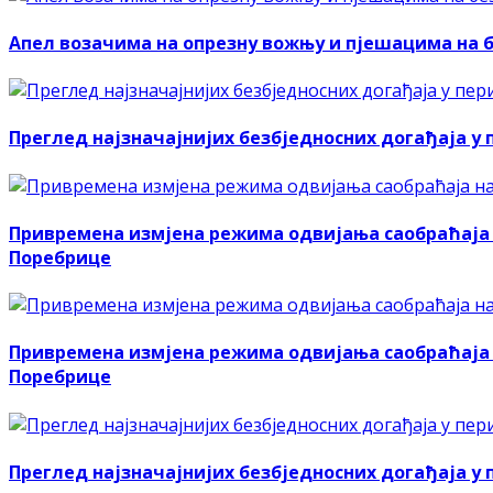
Апел возачима на опрезну вожњу и пјешацима на 
Преглед најзначајнијих безбједносних догађаја у пер
Привремена измјена режима одвијања саобраћаја 
Поребрице
Привремена измјена режима одвијања саобраћаја 
Поребрице
Преглед најзначајнијих безбједносних догађаја у пер