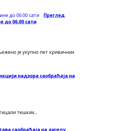
Преглед
е до 06.00 сати
ежено је укупно пет кривичних
нкцији надзора саобраћаја на
ицали тешких...
тава саобраћаја на дијелу