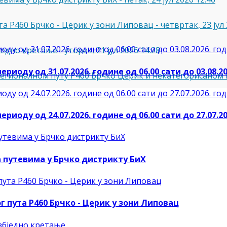
та Р460 Брчко - Церик у зони Липовац
-
четвртак, 23 јул 
једно кретање
-
уторак, 21 јул 2026 14:28
иоду од 31.07.2026. године од 06.00 сати до 03.08.20
регионалном путу Р460 Брчко Церик и некатегорисаном
иоду од 24.07.2026. године од 06.00 сати до 27.07.20
а путевима у Брчко дистрикту БиХ
г пута Р460 Брчко - Церик у зони Липовац