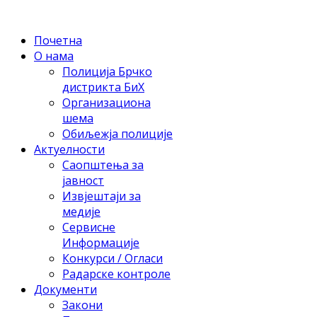
Почетна
О нама
Полиција Брчко
дистрикта БиХ
Организациона
шема
Обиљежја полиције
Актуелности
Саопштења за
јавност
Извјештаји за
медије
Сервисне
Информације
Конкурси / Огласи
Радарске контроле
Документи
Закони