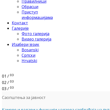
Правилници
Обрасци
Приступ
информацијама
Контакт
Галерије
Фото галерија
Видео галерија
Изабери језик
Bosanski
Српски
Hrvatski
03
01 /
03
02 /
03
03 /
Саопштења за јавност
Камере и радари у функцији надзора саобраћаја на пу