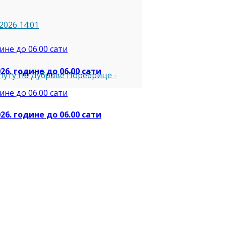
2026 14:01
26. године до 06.00 сати
 путу Н8 Дубраве Поребрице
-
26. године до 06.00 сати