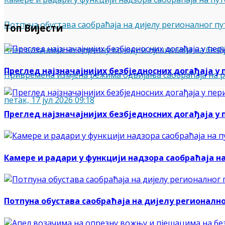
Потпуна обустава саобраћаја на дијелу регионалног пу
Топ Вијести
Апел возачима на опрезну вожњу и пјешацима на безб
Преглед најзначајнијих безбједносних догађаја у пер
Привремена измјена режима одвијања саобраћаја на 
петак, 17 јул 2026 09:18
Преглед најзначајнијих безбједносних догађаја у пер
Камере и радари у функцији надзора саобраћаја н
Потпуна обустава саобраћаја на дијелу регионално