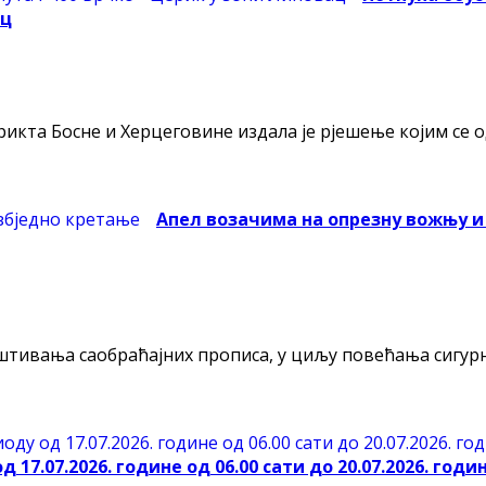
ац
рикта Босне и Херцеговине издала је рјешење којим се
Апел возачима на опрезну вожњу и
штивања саобраћајних прописа, у циљу повећања сигурно
17.07.2026. године од 06.00 сати до 20.07.2026. годин