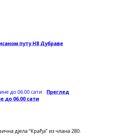
исаном путу Н8 Дубраве
Преглед
е до 06.00 сати
на дјела “Крађа” из члана 280.