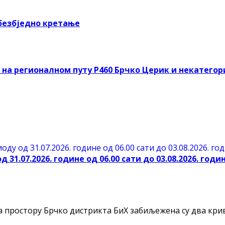
безбједно кретање
на регионалном путу Р460 Брчко Церик и некатегор
31.07.2026. године од 06.00 сати до 03.08.2026. годин
остору Брчко дистрикта БиХ забиљежена су два кривич