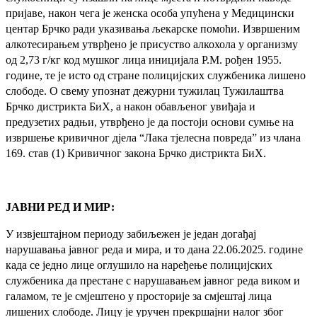
пријаве, након чега је женска особа упућена у Медицински
центар Брчко ради указивања љекарске помоћи. Извршеним
алкотесирањем утврђено је присуство алкохола у организму
од 2,73 г/кг код мушког лица иницијала Р.М. рођен 1955.
године, те је исто од стране полицијских службеника лишено
слободе. О свему упознат дежурни тужилац Тужилаштва
Брчко дистрикта БиХ, а након обављеног увиђаја и
предузетих радњи, утврђено је да постоји основи сумње на
извршење кривичног дјела “Лака тјелесна повреда” из члана
169. став (1) Кривичног закона Брчко дистрикта БиХ.
ЈАВНИ РЕД И МИР:
У извјештајном периоду забиљежен је један догађај
нарушавања јавног реда и мира, и то дана 22.06.2025. године
када се једно лице оглушило на наређење полицијских
службеника да престане с нарушавањем јавног реда виком и
галамом, те је смјештено у просторије за смјештај лица
лишених слободе. Лицу је уручен прекршајни налог због