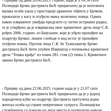
- Пријаву од дана 20.06.2025. године, када је у 09.56 сати
Полицији Брчко дистрикта БиХ пријављено да је непозната
мушка особа ушла у просторије црквеног објекта у Брчком,
провалило у касу и отуђило мању количину новца. Одмах
након извршеног увиђаја предузете су хитне истражне радње,
те је утврђено да је извршилац овог кривичног дјела лице С.К.
рођен 2006. године, из Бијељине, који је убрзо пронађен на
подручју Брчког, лишен слободе и код истог је пронађен
отуђени новац. Против лица С.К. ће Тужилаштву Брчко
дистрикта БиХ бити упућен Извјештај о почињењу кривичног
дјела “Тешка крађа” из члана 281. став (2) тачка 2. Кривичног
закона Брчко дистрикта БиХ.
- Пријаву од дана 22.06.2025. године када је у 21.07 сати
Полицији Брчко дистрикта БиХ пријављено да је у једној
породичној кући на подручју Дистрикта претучена једна
женска особа од стране невјенчаног супруга. Полицијски
службеници су изашли на лице мјеста и потврдили наводе