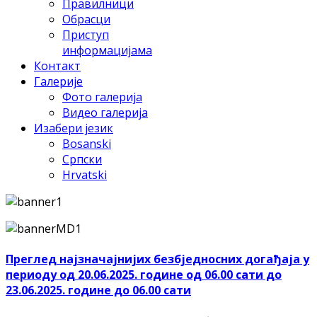
Правилници
Обрасци
Приступ
информацијама
Контакт
Галерије
Фото галерија
Видео галерија
Изабери језик
Bosanski
Српски
Hrvatski
Преглед најзначајнијих безбједносних догађаја у
периоду од 20.06.2025. године од 06.00 сати до
23.06.2025. године до 06.00 сати