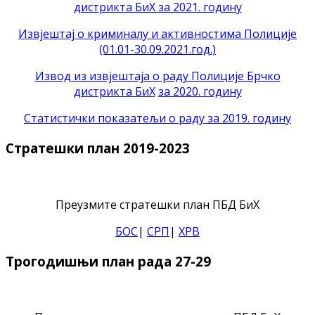
дистрикта БиХ за 2021. годину
Извјештај о криминалу и активностима Полиције
(01.01-30.09.2021.год.)
Извод из извјештаја о раду Полиције Брчко
дистрикта БиХ
за 2020. годину
Статистички показатељи о раду за 2019. годину
Стратешки план 2019-2023
Преузмите стратешки план ПБД БиХ
БОС
|
СРП
|
ХРВ
Трогодишњи план рада 27-29