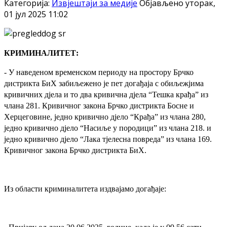
Категорија:
Извјештаји за медије
Објављено уторак,
01 јул 2025 11:02
КРИМИНАЛИТЕТ:
- У наведеном временском периоду на простору Брчко
дистрикта БиХ
забиљежено је пет догађаја
с обиљежјима
кривичних дјела и то два кривична дјела “Тешка крађа” из
члана 281.
Кривичног закона Брчко дистрикта Босне и
Херцеговине, једно кривично дјело “Крађа” из члана 280,
једно кривично дјело “Насиље у породици” из члана 218. и
једно кривично дјело “Лака тјелесна повреда” из члана 169.
Кривичног закона Брчко дистрикта БиХ.
Из области криминалитета издвајамо догађаје: