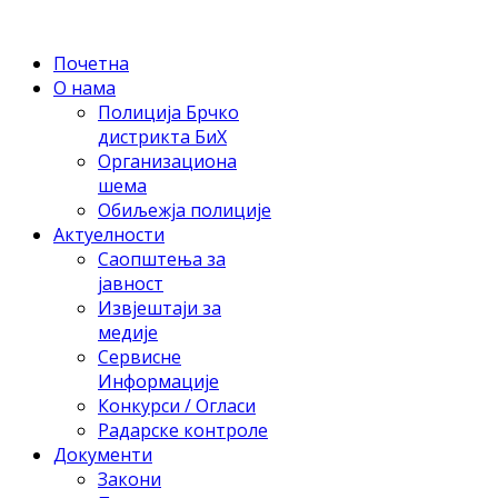
Почетна
О нама
Полиција Брчко
дистрикта БиХ
Организациона
шема
Обиљежја полиције
Актуелности
Саопштења за
јавност
Извјештаји за
медије
Сервисне
Информације
Конкурси / Огласи
Радарске контроле
Документи
Закони