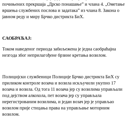
почињених прекршаја „Дрско понашање” и члана 4. „Ометање
вршења службених послова и задатака” из члана 8. Закона о
јавном реду и миру Брчко дистрикта БиХ.
САОБРАЋАЈ:
Током наведеног периода забиљежена је једна саобраћајна
незгода због неприлагођене брзине кретања возилом.
Полицијски службеници Полиције Брчко дистрикта БиХ су
приликом контроле возача и возила искључили укупно 17
возача и возила. Од тога 11 возача јер су возилима управљали
под дејством алкохола, пет возача јер су управљала
нерегистрованим возилима, и један возач јер је управљао
возилом прије стицања права на управљање моторним
возилом.