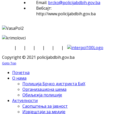
Email:
brcko@policijabdbih.gov.ba
Вебсајт:
http://www.policijabdbih.gov.ba
|
|
|
|
|
|
Copyright © 2021 policijabdbih.gov.ba
Goto Top
Почетна
О нама
Полиција Брчко дистрикта БиХ
Организациона шема
Обиљежја полиције
Актуелности
Саопштења за јавност
Извјештаји за медије