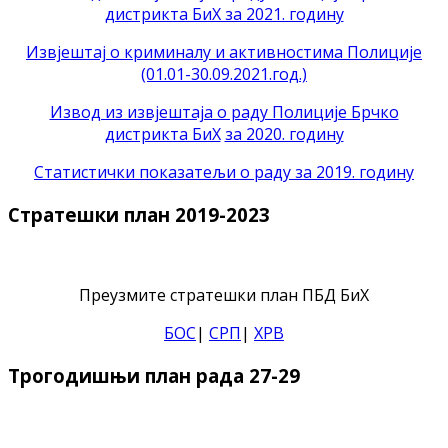
дистрикта БиХ за 2021. годину
Извјештај о криминалу и активностима Полиције
(01.01-30.09.2021.год.)
Извод из извјештаја о раду Полиције Брчко
дистрикта БиХ
за 2020. годину
Статистички показатељи о раду за 2019. годину
Стратешки план 2019-2023
Преузмите стратешки план ПБД БиХ
БОС
|
СРП
|
ХРВ
Трогодишњи план рада 27-29