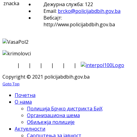
Дежурна служба: 122
Email:
brcko@policijabdbih.gov.ba
Вебсајт:
http://www.policijabdbih.gov.ba
|
|
|
|
|
|
Copyright © 2021 policijabdbih.gov.ba
Goto Top
Почетна
О нама
Полиција Брчко дистрикта БиХ
Организациона шема
Обиљежја полиције
Актуелности
Саопштења за јавност