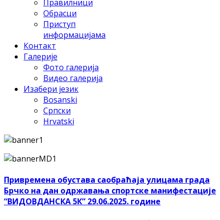
Правилници
Обрасци
Приступ
информацијама
Контакт
Галерије
Фото галерија
Видео галерија
Изабери језик
Bosanski
Српски
Hrvatski
Привремена обустава саобраћаја улицама града
Брчко на дан одржавања спортске манифестације
“ВИДОВДАНСКА 5К” 29.06.2025. године