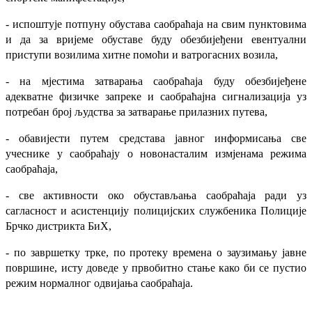
- испоштује потпуну обустава саобраћаја на свим пунктовима
и да за вријеме обуставе буду обезбијеђени евентуални
приступи возилима хитне помоћи и ватрогасних возила,
- на мјестима затварања саобраћаја буду обезбијеђене
адекватне физичке запреке и саобраћајна сигнализација уз
потребан број људства за затварање прилазних путева,
- обавијести путем средстава јавног информисања све
учеснике у саобраћају о новонасталим измјенама режима
саобраћаја,
- све активности око обустављања саобраћаја ради уз
сагласност и асистенцију полицијских службеника Полиције
Брчко дистрикта БиХ,
- по завршетку трке, по протеку времена о заузимању јавне
површине, исту доведе у првобитно стање како би се пустио
режим нормалног одвијања саобраћаја.