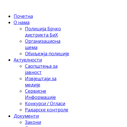
Почетна
О нама
Полиција Брчко
дистрикта БиХ
Организациона
шема
Обиљежја полиције
Актуелности
Саопштења за
јавност
Извјештаји за
медије
Сервисне
Информације
Конкурси / Огласи
Радарске контроле
Документи
Закони