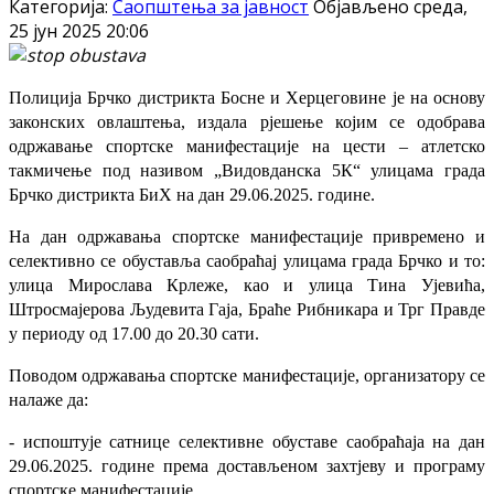
Категорија:
Саопштења за јавност
Објављено среда,
25 јун 2025 20:06
Полиција Брчко дистрикта Босне и Херцеговине је на основу
законских овлаштења, издала
рјешење којим се одобрава
одржавање спортске манифестације на цести – атлетско
такмичење под називом „Видовданска 5К“ улицама града
Брчко дистрикта БиХ на дан 29.06.2025. године.
На дан одржавања спортске манифестације привремено и
селективно се обуставља саобраћај улицама града Брчко и то:
улица Мирослава Крлеже, као и улица Тина Ујевића,
Штросмајерова Људевита Гаја, Браће Рибникара и Трг Правде
у периоду од 17.00 до 20.30 сати.
Поводом одржавања спортске манифестације, организатору се
налаже да:
- испоштује сатнице селективне обуставе саобраћаја на дан
29.06.2025. године према достављеном захтјеву и програму
спортске манифестације,