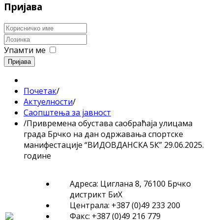
Пријава
Упамти ме
Пријава
Почетак
/
Актуелности
/
Саопштења за јавност
/
Привремена обустава саобраћаја улицама
града Брчко на дан одржавања спортске
манифестације “ВИДОВДАНСКА 5К” 29.06.2025.
године
Адреса: Циглана 8, 76100 Брчко
дистрикт БиХ
Централа: +387 (0)49 233 200
Факс: +387 (0)49 216 779