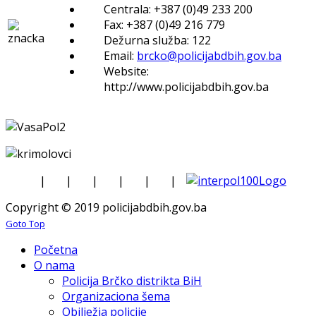
Centrala: +387 (0)49 233 200
Fax: +387 (0)49 216 779
Dežurna služba: 122
Email:
brcko@policijabdbih.gov.ba
Website:
http://www.policijabdbih.gov.ba
|
|
|
|
|
|
Copyright © 2019 policijabdbih.gov.ba
Goto Top
Početna
O nama
Policija Brčko distrikta BiH
Organizaciona šema
Obilježja policije