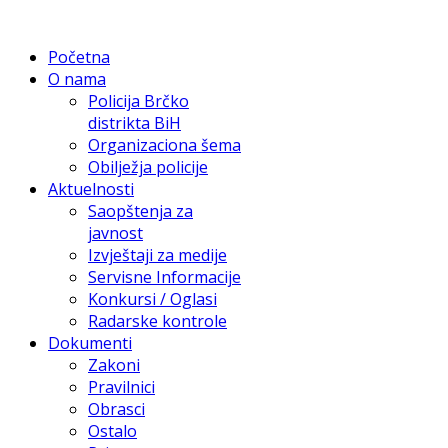
Početna
O nama
Policija Brčko
distrikta BiH
Organizaciona šema
Obilježja policije
Aktuelnosti
Saopštenja za
javnost
Izvještaji za medije
Servisne Informacije
Konkursi / Oglasi
Radarske kontrole
Dokumenti
Zakoni
Pravilnici
Obrasci
Ostalo