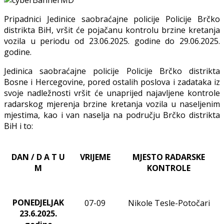
Pripadnici Jedinice saobraćajne policije Policije Brčko
distrikta BiH, vršit će pojačanu kontrolu
brzine kretanja
vozila u periodu od 23
.06.2025. godine do 29.06.2025.
godine.
Jedinica saobraćajne policije Policije Brčko distrikta
Bosne i Hercegovine, pored ostalih poslova i zadataka iz
svoje nadležnosti
vršit će
unaprijed najavljene
kontrole
radarskog mjerenja brzine kretanja vozila u naseljenim
mjestima, kao i van naselja na području Brčko distrikta
BiH i to:
DAN / D A T U
VRIJEME
MJESTO RADARSKE
M
KONTROLE
PONEDJELJAK
07-09
Nikole Tesle-Potočari
23
.6.2025.