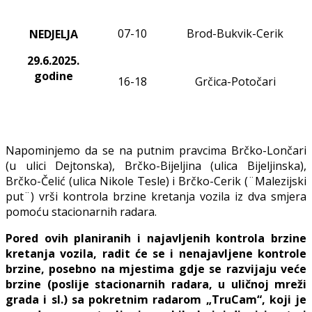
07
-
10
Brod-Bukvik-Cerik
NEDJELJA
29.6.2025.
godine
16-18
Grčica-Potočari
Napominjemo da se na putnim pravcima Brčko-Lončari
(u ulici Dejtonska), Brčko-Bijeljina (ulica Bijeljinska),
Brčko-Čelić (ulica Nikole Tesle) i Brčko-Cerik (¨Malezijski
put¨) vrši kontrola brzine kretanja vozila iz dva smjera
pomoću stacionarnih radara.
Pored ovih planiranih i najavljenih kontrola brzine
kretanja vozila, radit će se i nenajavljene kontrole
brzine, posebno na mjestima gdje se razvijaju veće
brzine (poslije stacionarnih radara, u uličnoj mreži
grada i sl.) sa pokretnim radarom „TruCam“, koji je