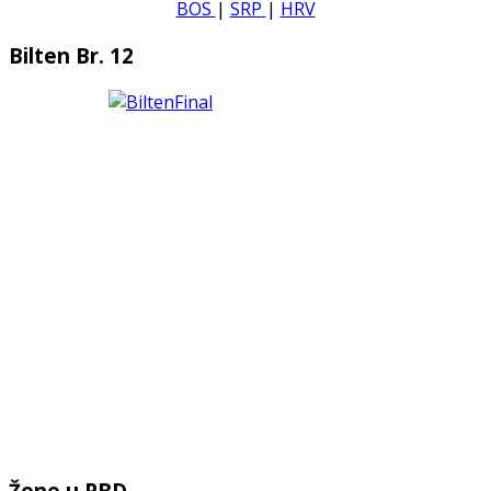
BOS
|
SRP
|
HRV
Bilten Br. 12
Žene u PBD