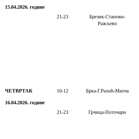
15.04.2026.
године
21-23
Брезик-Станови-
Ражљево
ЧЕТВРТАК
10-1
2
Брка-Г.Рахић-Маоча
16.04.2026.
године
21-23
Грчица-Поточари