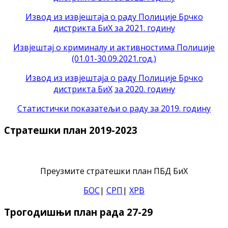
Извод из извјештаја о раду Полиције Брчко
дистрикта БиХ за 2021. годину
Извјештај о криминалу и активностима Полиције
(01.01-30.09.2021.год.)
Извод из извјештаја о раду Полиције Брчко
дистрикта БиХ
за 2020. годину
Статистички показатељи о раду за 2019. годину
Стратешки план 2019-2023
Преузмите стратешки план ПБД БиХ
БОС
|
СРП
|
ХРВ
Трогодишњи план рада 27-29