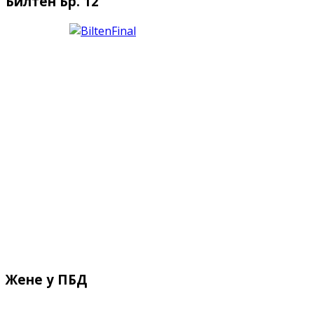
Билтен Бр. 12
Жене у ПБД