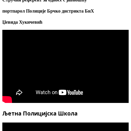
портпарол Полиције Брчко дистрикта БиХ
Џевида Хукичевић
Љетна Полицијска Школа