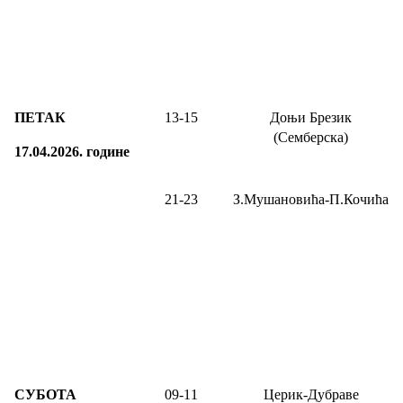
ПЕТАК
13-
15
Доњи Брезик
(Семберска)
17.04.2026.
године
21-23
З.Мушановића-П.Кочића
СУБОТА
09
-1
1
Церик-Дубраве