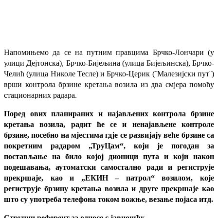
Напомињемо да се на путним правцима Брчко-Лончари (у
улици Дејтонска), Брчко-Бијељина (улица Бијељинска), Брчко-
Челић (улица Николе Тесле) и Брчко-Церик (¨Малезијски пут¨)
врши контрола брзине кретања возила из два смјера помоћу
стационарних радара.
Поред ових планираних и најављених контрола брзине
кретања возила, радит ће се и ненајављене контроле
брзине, посебно на мјестима гдје се развијају веће брзине са
покретним радаром „ТруЦам“, који је погодан за
постављање на било којој дионици пута и који након
подешавања, аутоматски самостално ради и региструје
прекршаје, као и „ЕКИН – патрол“ возилом, које
региструје брзину кретања возила и друге прекршаје као
што су употреба телефона током вожње, везање појаса итд.
Стручни референт за односе с јавношћу