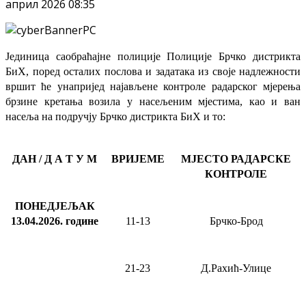
април 2026 08:35
Јединица саобраћајне полиције Полиције Брчко дистрикта
БиХ, поред осталих послова и задатака из своје надлежности
вршит ће
унапријед најављене
контроле радарског мјерења
брзине кретања возила у насељеним мјестима, као и ван
насеља на подручју Брчко дистрикта БиХ и то:
ДАН / Д А Т У М
ВРИЈЕМЕ
МЈЕСТО РАДАРСКЕ
КОНТРОЛЕ
ПОНЕДЈЕЉАК
13.04.2026
.
године
11-13
Брчко-Брод
21-23
Д.Рахић-Улице