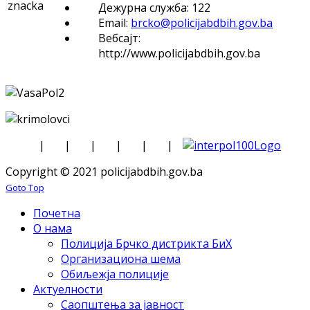
Дежурна служба: 122
Email:
brcko@policijabdbih.gov.ba
Вебсајт:
http://www.policijabdbih.gov.ba
|
|
|
|
|
|
Copyright © 2021 policijabdbih.gov.ba
Goto Top
Почетна
О нама
Полиција Брчко дистрикта БиХ
Организациона шема
Обиљежја полиције
Актуелности
Саопштења за јавност