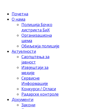
Почетна
О нама
Полиција Брчко
дистрикта БиХ
Организациона
шема
Обиљежја полиције
Актуелности
Саопштења за
јавност
Извјештаји за
медије
Сервисне
Информације
Конкурси / Огласи
Радарске контроле
Документи
Закони