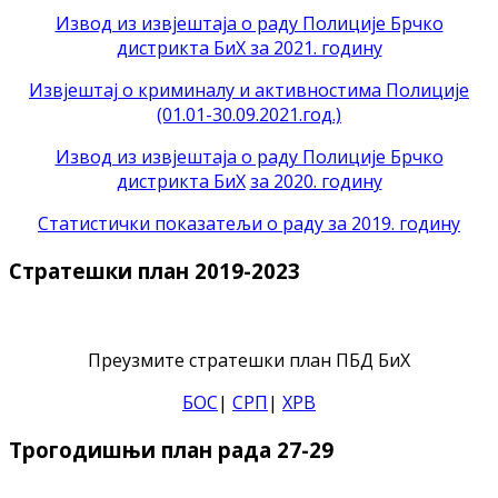
Извод из извјештаја о раду Полиције Брчко
дистрикта БиХ за 2021. годину
Извјештај о криминалу и активностима Полиције
(01.01-30.09.2021.год.)
Извод из извјештаја о раду Полиције Брчко
дистрикта БиХ
за 2020. годину
Статистички показатељи о раду за 2019. годину
Стратешки план 2019-2023
Преузмите стратешки план ПБД БиХ
БОС
|
СРП
|
ХРВ
Трогодишњи план рада 27-29