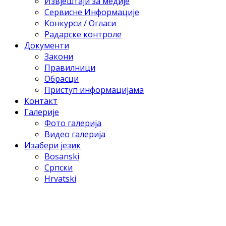
Извјештаји за медије
Сервисне Информације
Конкурси / Огласи
Радарске контроле
Документи
Закони
Правилници
Обрасци
Приступ информацијама
Контакт
Галерије
Фото галерија
Видео галерија
Изабери језик
Bosanski
Српски
Hrvatski