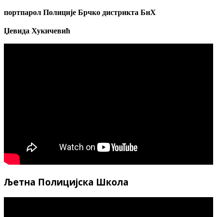
портпарол Полиције Брчко дистрикта БиХ
Џевида Хукичевић
Љетна Полицијска Школа