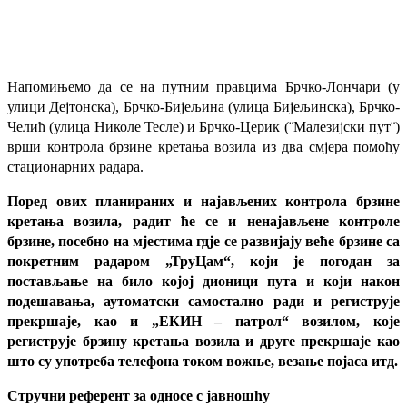
Напомињемо да се на путним правцима Брчко-Лончари (у
улици Дејтонска), Брчко-Бијељина (улица Бијељинска), Брчко-
Челић (улица Николе Тесле) и Брчко-Церик (¨Малезијски пут¨)
врши контрола брзине кретања возила из два смјера помоћу
стационарних радара.
Поред ових планираних и најављених контрола брзине
кретања возила, радит ће се и ненајављене контроле
брзине, посебно на мјестима гдје се развијају веће брзине са
покретним радаром „ТруЦам“, који је погодан за
постављање на било којој дионици пута и који након
подешавања, аутоматски самостално ради и региструје
прекршаје, као и „ЕКИН – патрол“ возилом, које
региструје брзину кретања возила и друге прекршаје као
што су употреба телефона током вожње, везање појаса итд.
Стручни референт за односе с јавношћу