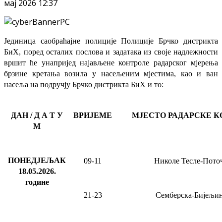
мај 2026 12:37
Јединица саобраћајне полиције Полиције Брчко дистрикта
БиХ, поред осталих послова и задатака из своје надлежности
вршит ће
унапријед најављене
контроле радарског мјерења
брзине кретања возила у насељеним мјестима, као и ван
насеља на подручју Брчко дистрикта БиХ и то:
ДАН / Д А Т У
ВРИЈЕМЕ
МЈЕСТО РАДАРСКЕ К
М
ПОНЕДЈЕЉАК
09-11
Николе Тесле-Пото
18.05.2026
.
године
21-23
Семберска-Бијељи