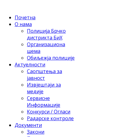
Почетна
О нама
Полиција Брчко
дистрикта БиХ
Организациона
шема
Обиљежја полиције
Актуелности
Саопштења за
јавност
Извјештаји за
медије
Сервисне
Информације
Конкурси / Огласи
Радарске контроле
Документи
Закони