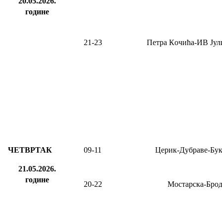
20.05.2026.
године
21-23
Петра
К
очића-ИВ Јул
ЧЕТВРТАК
09-11
Церик-Дубраве-Бу
21.05.2026.
године
20-22
Мостарска-Бро