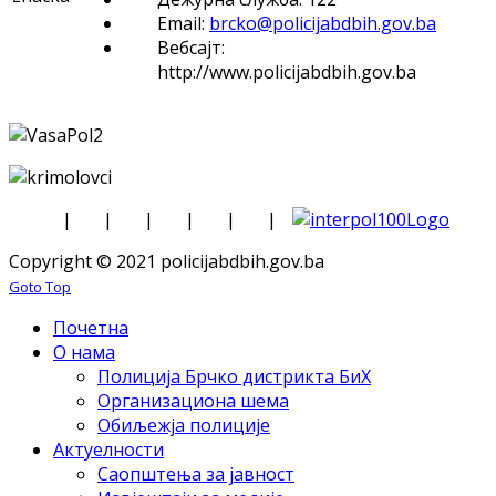
Email:
brcko@policijabdbih.gov.ba
Вебсајт:
http://www.policijabdbih.gov.ba
|
|
|
|
|
|
Copyright © 2021 policijabdbih.gov.ba
Goto Top
Почетна
О нама
Полиција Брчко дистрикта БиХ
Организациона шема
Обиљежја полиције
Актуелности
Саопштења за јавност