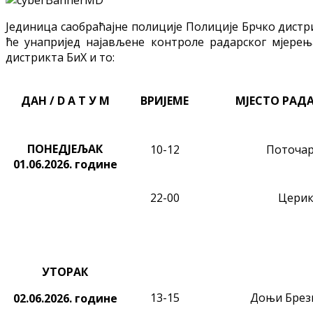
Јединица саобраћајне полиције Полиције Брчко дистр
ће унапријед најављене контроле радарског мјерењ
дистрикта БиХ и то:
ДАН / D А Т У M
ВРИЈЕМЕ
МЈЕСТО РАД
ПОНЕДЈЕЉАК
10-12
Поточа
01.06.2026. године
22-00
Церик
УТОРАК
13-15
Доњи Брези
02.06.2026.
године