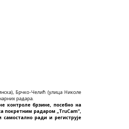
нска), Брчко-Челић (улица Николе
нарних радара.
е контроле брзине, посебно на
 са покретним радаром „TruCam“,
и самостално ради и региструје