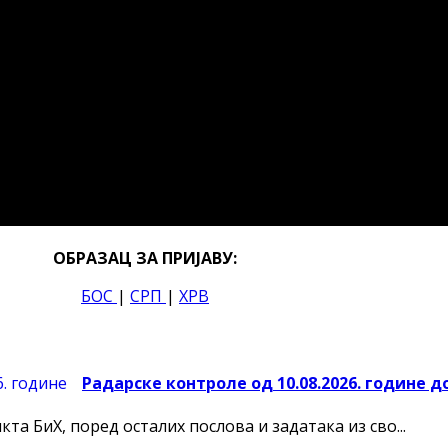
ОБРАЗАЦ ЗА ПРИЈАВУ:
БОС
|
СРП
|
ХРВ
Радарске контроле од 10.08.2026. године до
а БиХ, поред осталих послова и задатака из сво...