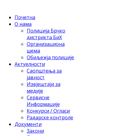
Почетна
О нама
Полиција Брчко
дистрикта БиХ
Организациона
шема
Обиљежја полиције
Актуелности
Саопштења за
јавност
Извјештаји за
медије
Сервисне
Информације
Конкурси / Огласи
Радарске контроле
Документи
Закони