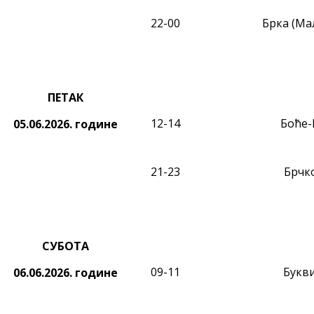
22-00
Брка (Мал
ПЕТАК
12
-14
Боће
05.06.2026.
године
21-23
Брчк
СУБОТА
09
-1
1
Букв
06.06.2026.
године