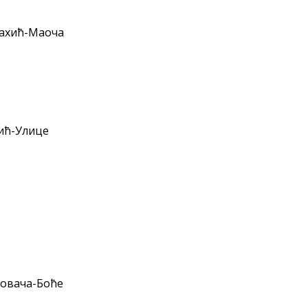
Рахић-Маоча
ић-Улице
овача-Боће