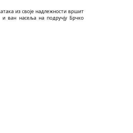
датака из своје надлежности вршит
 и ван насеља на подручју Брчко