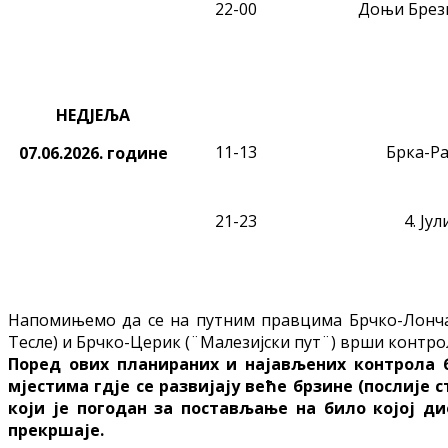
22-00
Доњи Брези
НЕДЈЕЉА
11-13
Брка-Р
07.06.2026.
године
21-23
4. Јул
Напомињемо да се на путним правцима Брчко-Лончари
Тесле) и Брчко-Церик (¨Малезијски пут¨) врши контро
Поред ових планираних и најављених контрола б
мјестима гдје се развијају веће брзине (послије 
који је погодан за постављање на било којој д
прекршаје.