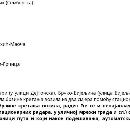
к (Семберска)
ахић-Маоча
и-
Грчица
 (у улици Дејтонска), Брчко-Бијељина (улица Бијељи
ла брзине кретања возила из два смјера помоћу стацио
рзине кретања возила, радит ће се и ненајављен
стационарних радара, у уличној мрежи града и сл.)
ионици пута и који након подешавања, аутоматск