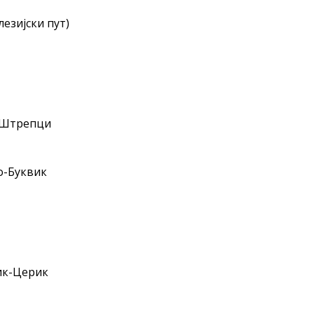
езијски пут)
-Штрепци
о-Буквик
ик-Церик