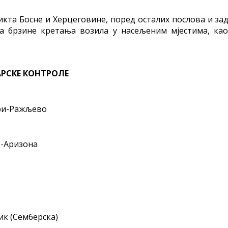
икта Босне и Херцеговине, поред осталих послова и за
а брзине кретања возила у насељеним мјестима, као
АРСКЕ КОНТРОЛЕ
ри-Ражљево
-Аризона
к (Семберска)