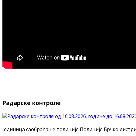
Радарске контроле
Јединица саобраћајне полиције Полиције Брчко дистрикт