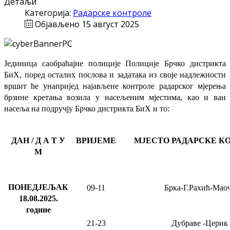
Детаљи
Категорија:
Радарске контроле
Објављено 15 август 2025
Јединица саобраћајне полиције Полиције Брчко дистрикта
БиХ, поред осталих послова и задатака из своје надлежности
вршит ће
унапријед најављене
контроле радарског мјерења
брзине кретања возила у насељеним мјестима, као и ван
насеља на подручју Брчко дистрикта БиХ и то:
ДАН / Д А Т У
ВРИЈЕМЕ
МЈЕСТО РАДАРСКЕ К
М
ПОНЕДЈЕЉАК
09-11
Брка-Г.Рахић-Мао
18.08.2025
.
године
21-23
Дубраве
-Церик