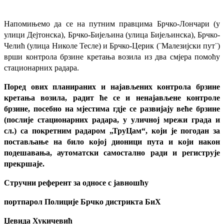
Напомињемо да се на путним правцима Брчко-Лончари (у
улици Дејтонска), Брчко-Бијељина (улица Бијељинска), Брчко-
Челић (улица Николе Тесле) и Брчко-Церик (¨Малезијски пут¨)
врши контрола брзине кретања возила из два смјера помоћу
стационарних радара.
Поред ових планираних и најављених контрола брзине
кретања возила, радит ће се и ненајављене контроле
брзине, посебно на мјестима гдје се развијају веће брзине
(послије стационарних радара, у уличној мрежи града и
сл.) са покретним радаром „ТруЦам“, који је погодан за
постављање на било којој дионици пута и који након
подешавања, аутоматски самостално ради и региструје
прекршаје.
Стручни референт за односе с јавношћу
портпарол Полиције Брчко дистрикта БиХ
Џевида Хукичевић