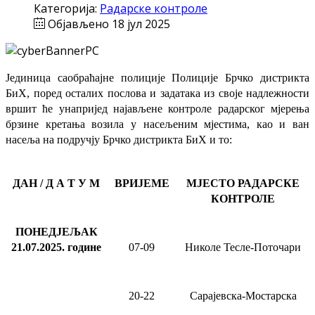
Категорија:
Радарске контроле
Објављено 18 јул 2025
Јединица саобраћајне полиције Полиције Брчко дистрикта
БиХ, поред осталих послова и задатака из своје надлежности
вршит ће
унапријед најављене
контроле радарског мјерења
брзине кретања возила у насељеним мјестима, као и ван
насеља на подручју Брчко дистрикта БиХ и то:
ДАН / Д А Т У М
ВРИЈЕМЕ
МЈЕСТО РАДАРСКЕ
КОНТРОЛЕ
ПОНЕДЈЕЉАК
21.07.2025
.
године
07-09
Николе Тесле-Поточари
20-22
Сарајевска-Мостарска