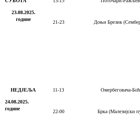
СУБОТА
13-15
Поточари-Ражљев
23.08.2025.
године
21-23
Доњи Брезик (Сембер
НЕДЈЕЉА
11
-13
Омербеговача-Боћ
24.08.2025.
године
22-00
Брка (Малезијски п