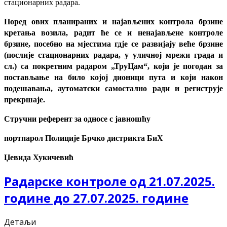
стационарних радара.
Поред ових планираних и најављених контрола брзине
кретања возила, радит ће се и ненајављене контроле
брзине, посебно на мјестима гдје се развијају веће брзине
(послије стационарних радара, у уличној мрежи града и
сл.) са покретним радаром „ТруЦам“, који је погодан за
постављање на било којој дионици пута и који након
подешавања, аутоматски самостално ради и региструје
прекршаје.
Стручни референт за односе с јавношћу
портпарол Полиције Брчко дистрикта БиХ
Џевида Хукичевић
Радарске контроле од 21.07.2025.
године до 27.07.2025. године
Детаљи