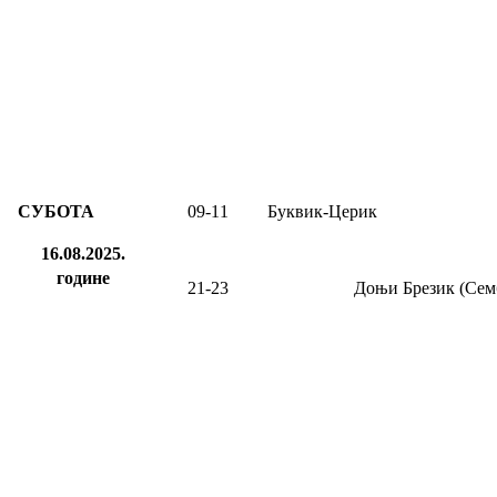
СУБОТА
09
-1
1
Буквик-Церик
16.08.2025.
године
21-23
Доњи Брезик (Сем