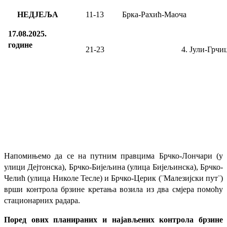
НЕДЈЕЉА
11-13
Брка-Рахић-Маоча
17.08.2025.
године
21-23
4. Јули-
Грчи
Напомињемо да се на путним правцима Брчко-Лончари (у
улици Дејтонска), Брчко-Бијељина (улица Бијељинска), Брчко-
Челић (улица Николе Тесле) и Брчко-Церик (¨Малезијски пут¨)
врши контрола брзине кретања возила из два смјера помоћу
стационарних радара.
Поред ових планираних и најављених контрола брзине