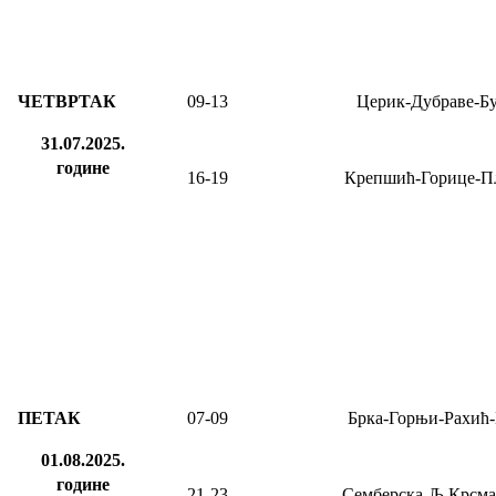
ЧЕТВРТАК
09-13
Церик-Дубраве-Б
31.07.2025.
године
16-19
Крепшић-Горице-П
ПЕТАК
0
7
-
09
Брка-Горњи-Рахић
01.08.2025.
године
21-23
Семберска-Љ.Крсма