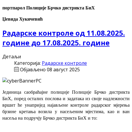
портпарол Полиције Брчко дистрикта БиХ
Џевида Хукичевић
Радарске контроле од 11.08.2025.
године до 17.08.2025. године
Детаљи
Категорија:
Радарске контроле
Објављено 08 август 2025
Јединица саобраћајне полиције Полиције Брчко дистрикта
БиХ, поред осталих послова и задатака из своје надлежности
вршит ће
унапријед најављене
контроле радарског мјерења
брзине кретања возила у насељеним мјестима, као и ван
насеља на подручју Брчко дистрикта БиХ и то: