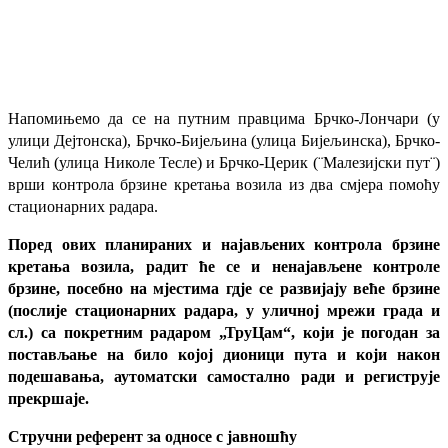
Напомињемо да се на путним правцима Брчко-Лончари (у
улици Дејтонска), Брчко-Бијељина (улица Бијељинска), Брчко-
Челић (улица Николе Тесле) и Брчко-Церик (¨Малезијски пут¨)
врши контрола брзине кретања возила из два смјера помоћу
стационарних радара.
Поред ових планираних и најављених контрола брзине
кретања возила, радит ће се и ненајављене контроле
брзине, посебно на мјестима гдје се развијају веће брзине
(послије стационарних радара, у уличној мрежи града и
сл.) са покретним радаром „ТруЦам“, који је погодан за
постављање на било којој дионици пута и који након
подешавања, аутоматски самостално ради и региструје
прекршаје.
Стручни референт за односе с јавношћу