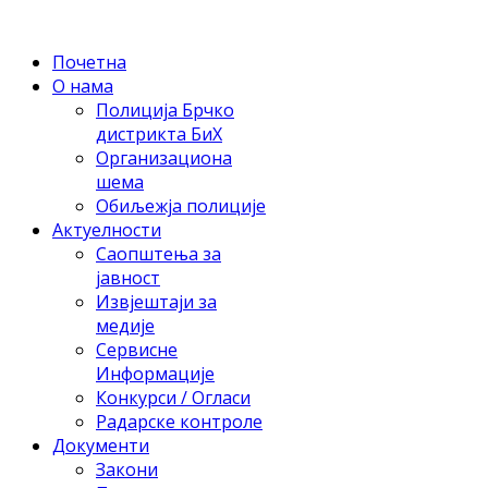
Почетна
О нама
Полиција Брчко
дистрикта БиХ
Организациона
шема
Обиљежја полиције
Актуелности
Саопштења за
јавност
Извјештаји за
медије
Сервисне
Информације
Конкурси / Огласи
Радарске контроле
Документи
Закони