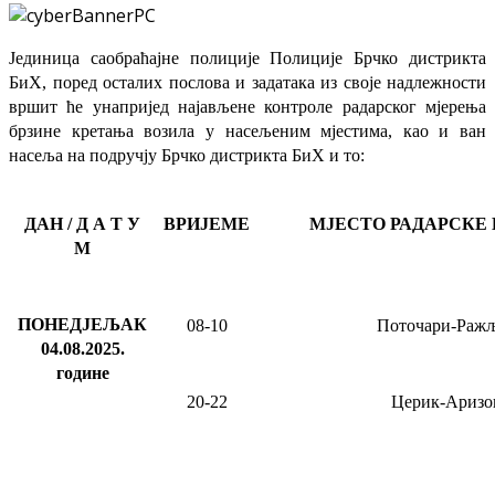
Јединица саобраћајне полиције Полиције Брчко дистрикта
БиХ, поред осталих послова и задатака из своје надлежности
вршит ће
унапријед најављене
контроле радарског мјерења
брзине кретања возила у насељеним мјестима, као и ван
насеља на подручју Брчко дистрикта БиХ и то:
ДАН / Д А Т У
ВРИЈЕМЕ
МЈЕСТО РАДАРСКЕ
М
ПОНЕДЈЕЉАК
08-10
Поточари-Раж
04.08.2025
.
године
20-22
Церик-Аризо