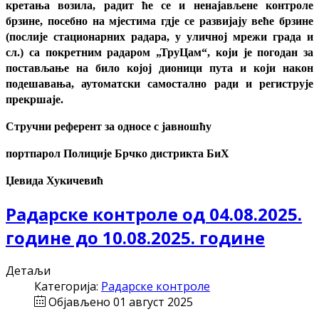
кретања возила, радит ће се и ненајављене контроле
брзине, посебно на мјестима гдје се развијају веће брзине
(послије стационарних радара, у уличној мрежи града и
сл.) са покретним радаром „ТруЦам“, који је погодан за
постављање на било којој дионици пута и који након
подешавања, аутоматски самостално ради и региструје
прекршаје.
Стручни референт за односе с јавношћу
портпарол Полиције Брчко дистрикта БиХ
Џевида Хукичевић
Радарске контроле од 04.08.2025.
године до 10.08.2025. године
Детаљи
Категорија:
Радарске контроле
Објављено 01 август 2025