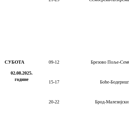
СУБОТА
09-12
Брезово Поље-Сем
02.08.2025.
године
15-17
Боће-Бодериш
20-22
Брод-Малезијски