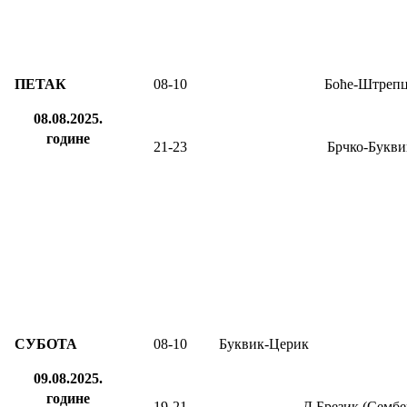
ПЕТАК
08
-10
Боће-Штреп
08.08.2025.
године
21-23
Брчко-Букви
СУБОТА
08
-1
0
Буквик-Церик
09.08.2025.
године
19-21
Д.Брезик (Сембе