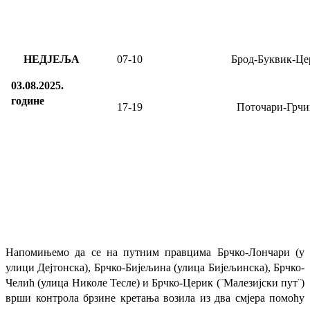
НЕДЈЕЉА
07
-
10
Брод-Буквик-Це
03.08.2025.
године
17-19
Поточари-Грчи
Напомињемо да се на путним правцима Брчко-Лончари (у
улици Дејтонска), Брчко-Бијељина (улица Бијељинска), Брчко-
Челић (улица Николе Тесле) и Брчко-Церик (¨Малезијски пут¨)
врши контрола брзине кретања возила из два смјера помоћу