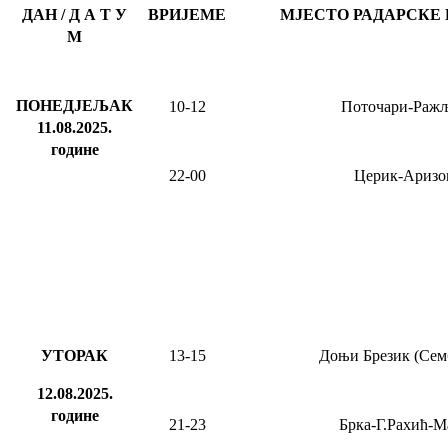
ДАН / Д А Т У
ВРИЈЕМЕ
МЈЕСТО РАДАРСКЕ
М
ПОНЕДЈЕЉАК
10-12
Поточари-Раж
11.08.2025
.
године
22-00
Церик-Аризо
УТОРАК
13-15
Доњи Брезик (Сем
12.08.2025.
године
21-23
Брка-Г.Рахић-М