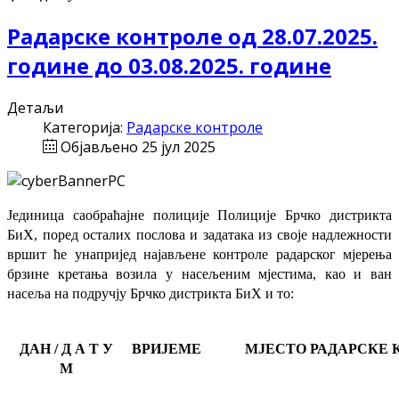
Радарске контроле од 28.07.2025.
године до 03.08.2025. године
Детаљи
Категорија:
Радарске контроле
Објављено 25 јул 2025
Јединица саобраћајне полиције Полиције Брчко дистрикта
БиХ, поред осталих послова и задатака из своје надлежности
вршит ће
унапријед најављене
контроле радарског мјерења
брзине кретања возила у насељеним мјестима, као и ван
насеља на подручју Брчко дистрикта БиХ и то:
ДАН / Д А Т У
ВРИЈЕМЕ
МЈЕСТО РАДАРСКЕ 
М