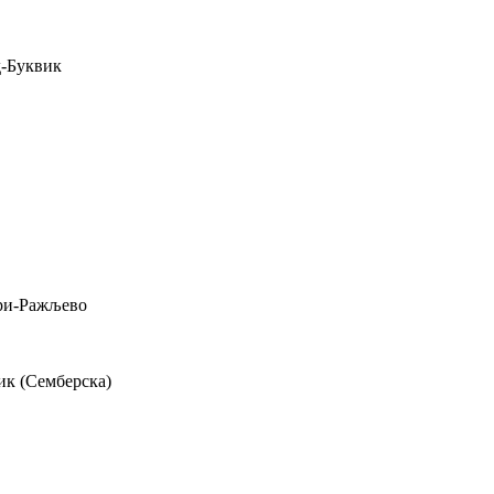
-Буквик
ри-Ражљево
ик (Семберска)