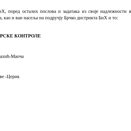
иХ, поред осталих послова и задатака из своје надлежности
, као и ван насеља на подручју Брчко дистрикта БиХ и то:
АРСКЕ КОНТРОЛЕ
Рахић-Маоча
ве
-Церик