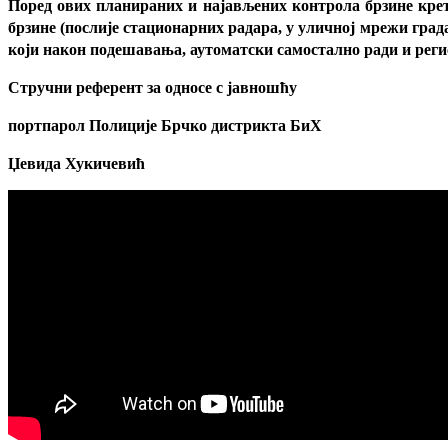
Поред ових планираних и најављених контрола брзине кретањ
брзине (послије стационарних радара, у уличној мрежи града
који након подешавања, аутоматски самостално ради и реги
Стручни референт за односе с јавношћу
портпарол Полиције Брчко дистрикта БиХ
Џевида Хукичевић