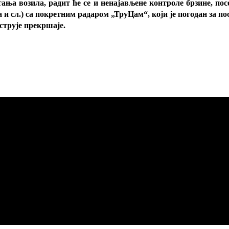
а возила, радит ће се и ненајављене контроле брзине, посеб
 и сл.) са покретним радаром „ТруЦам“, који је погодан за п
струје прекршаје.