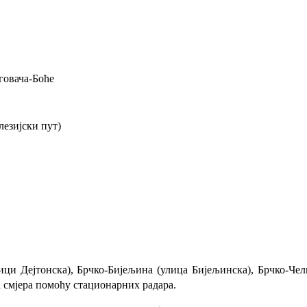
говача-Боће
лезијски пут)
и Дејтонска), Брчко-Бијељина (улица Бијељинска), Брчко-Чел
а смјера помоћу стационарних радара.