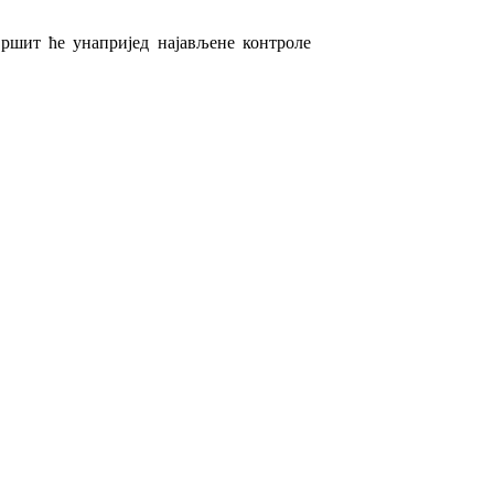
вршит ће
унапријед најављене
контроле