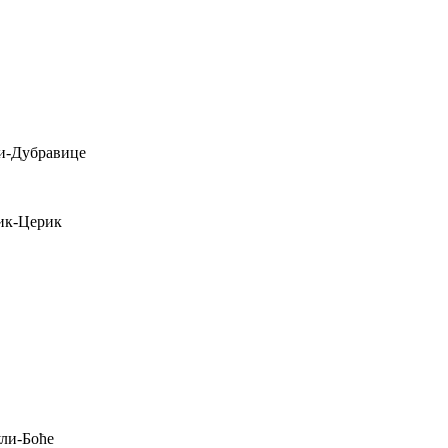
и-Дубравице
ик-Церик
ули-Боће