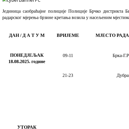
Јединица саобраћајне полиције Полиције Брчко дистрикта Б
радарског мјерења брзине кретања возила у насељеним мјестима
ДАН / Д А Т У М
ВРИЈЕМЕ
МЈЕСТО РАД
ПОНЕДЈЕЉАК
09-11
Брка-Г.
18.08.2025
.
године
21-23
Дубра
УТОРАК