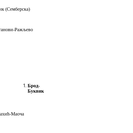
ик (Семберска)
танови-Ражљево
Брод-
Буквик
Рахић-Маоча