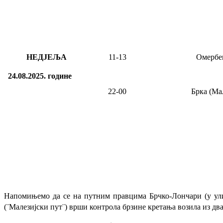
НЕДЈЕЉА
11
-13
Омербе
24.08.2025.
године
22-00
Брка (Ма
Напомињемо да се на путним правцима Брчко-Лончари (у улиц
(¨Малезијски пут¨) врши контрола брзине кретања возила из дв