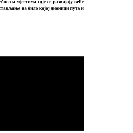
но на мјестима гдје се развијају веће
остављање на било којој дионици пута и