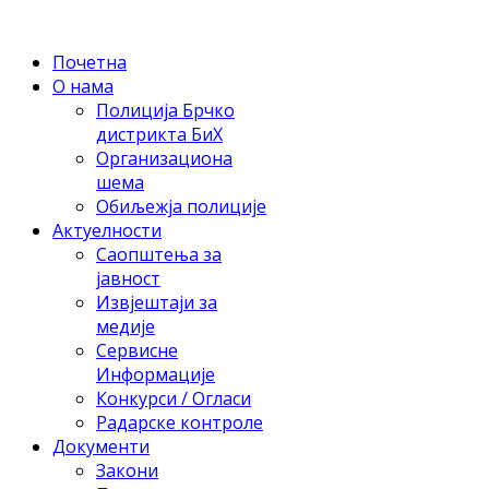
Почетна
О нама
Полиција Брчко
дистрикта БиХ
Организациона
шема
Обиљежја полиције
Актуелности
Саопштења за
јавност
Извјештаји за
медије
Сервисне
Информације
Конкурси / Огласи
Радарске контроле
Документи
Закони