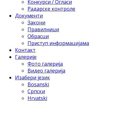
Конкурси / Огласи
Радарске контроле
Документи
Закони
Правилници
Обрасци
Приступ информацијама
Контакт
Галерије
Фото галерија
Видео галерија
Изабери језик
Bosanski
Српски
Hrvatski