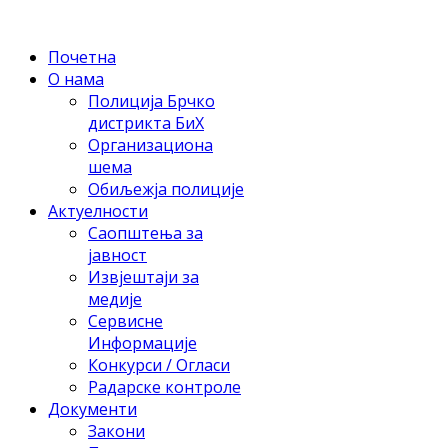
Почетна
О нама
Полиција Брчко
дистрикта БиХ
Организациона
шема
Обиљежја полиције
Актуелности
Саопштења за
јавност
Извјештаји за
медије
Сервисне
Информације
Конкурси / Огласи
Радарске контроле
Документи
Закони