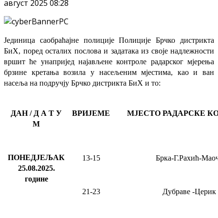
август 2025 08:28
Јединица саобраћајне полиције Полиције Брчко дистрикта
БиХ, поред осталих послова и задатака из своје надлежности
вршит ће
унапријед најављене
контроле радарског мјерења
брзине кретања возила у насељеним мјестима, као и ван
насеља на подручју Брчко дистрикта БиХ и то:
ДАН / Д А Т У
ВРИЈЕМЕ
МЈЕСТО РАДАРСКЕ К
М
ПОНЕДЈЕЉАК
13-15
Брка-Г.Рахић-Мао
25.08.2025
.
године
21-23
Дубраве
-Церик