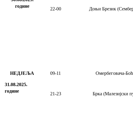
године
22-00
Доњи Брезик (Сембер
НЕДЈЕЉА
09
-11
Омербеговача-Боћ
31.08.2025.
године
21-23
Брка (Малезијски п