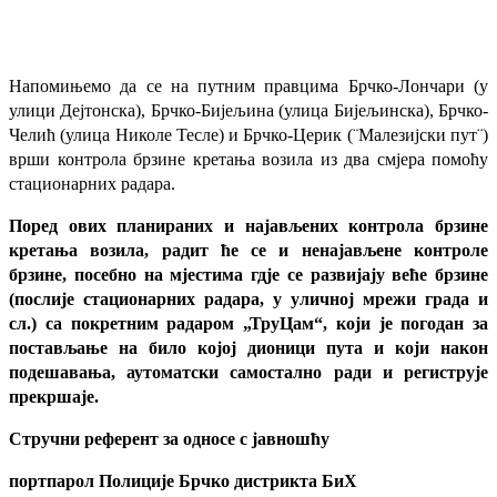
Напомињемо да се на путним правцима Брчко-Лончари (у
улици Дејтонска), Брчко-Бијељина (улица Бијељинска), Брчко-
Челић (улица Николе Тесле) и Брчко-Церик (¨Малезијски пут¨)
врши контрола брзине кретања возила из два смјера помоћу
стационарних радара.
Поред ових планираних и најављених контрола брзине
кретања возила, радит ће се и ненајављене контроле
брзине, посебно на мјестима гдје се развијају веће брзине
(послије стационарних радара, у уличној мрежи града и
сл.) са покретним радаром „ТруЦам“, који је погодан за
постављање на било којој дионици пута и који након
подешавања, аутоматски самостално ради и региструје
прекршаје.
Стручни референт за односе с јавношћу
портпарол Полиције Брчко дистрикта БиХ