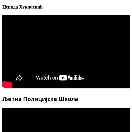
Џевида Хукичевић
Љетна Полицијска Школа