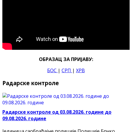
ОБРАЗАЦ ЗА ПРИЈАВУ:
БОС
|
СРП
|
ХРВ
Радарске контроле
Радарске контроле од 03.08.2026. године до
09.08.2026. године
Јединица саобраћајне полиције Полиције Брчко