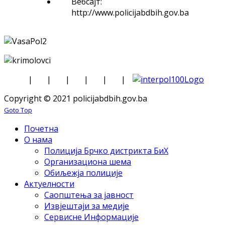
Вебсајт:
http://www.policijabdbih.gov.ba
|
|
|
|
|
|
Copyright © 2021 policijabdbih.gov.ba
Goto Top
Почетна
О нама
Полиција Брчко дистрикта БиХ
Организациона шема
Обиљежја полиције
Актуелности
Саопштења за јавност
Извјештаји за медије
Сервисне Информације