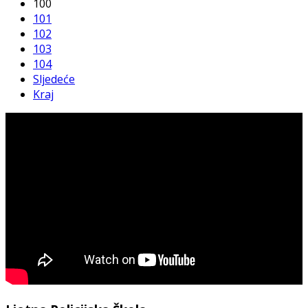
100
101
102
103
104
Sljedeće
Kraj