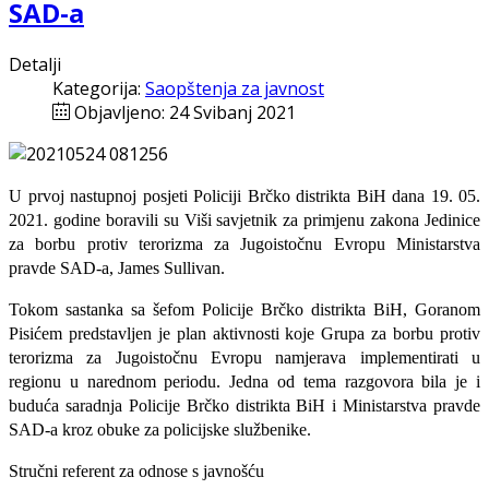
SAD-a
Detalji
Kategorija:
Saopštenja za javnost
Objavljeno: 24 Svibanj 2021
U prvoj nastupnoj posjeti Policiji Brčko distrikta BiH dana 19. 05.
2021. godine boravili su Viši savjetnik za primjenu zakona Jedinice
za borbu protiv terorizma za Jugoistočnu Evropu Ministarstva
pravde SAD-a, James Sullivan.
Tokom sastanka sa šefom Policije Brčko distrikta BiH, Goranom
Pisićem predstavljen je plan aktivnosti koje Grupa za borbu protiv
terorizma za Jugoistočnu Evropu namjerava implementirati u
regionu u narednom periodu. Jedna od tema razgovora bila je i
buduća saradnja Policije Brčko distrikta BiH i Ministarstva pravde
SAD-a kroz obuke za policijske službenike.
Stručni referent za odnose s javnošću