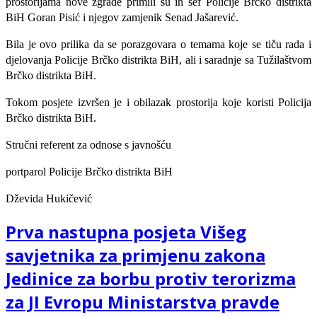
prostorijama nove zgrade primili su ih šef Policije Brčko distrikta
BiH Goran Pisić i njegov zamjenik Senad Jašarević.
Bila je ovo prilika da se porazgovara o temama koje se tiču rada i
djelovanja Policije Brčko distrikta BiH, ali i saradnje sa Tužilaštvom
Brčko distrikta BiH.
Tokom posjete izvršen je i obilazak prostorija koje koristi Policija
Brčko distrikta BiH.
Stručni referent za odnose s javnošću
portparol Policije Brčko distrikta BiH
Dževida Hukičević
Prva nastupna posjeta Višeg
savjetnika za primjenu zakona
Jedinice za borbu protiv terorizma
za JI Evropu Ministarstva pravde