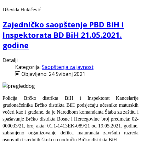
Dževida Hukičević
Zajedničko saopštenje PBD BiH i
Inspektorata BD BiH 21.05.2021.
godine
Detalji
Kategorija:
Saopštenja za javnost
Objavljeno: 24 Svibanj 2021
Policija Brčko distrikta BiH i Inspektorat Kancelarije
gradonačelnika Brčko distrikta BiH podsjećaju učesnike maturskih
večeri kao i građane, da
je
Naredbom komandanta Štaba za zaštitu i
spašavanje Brčko distrikta Bosne i Hercegovine broj predmeta: 02-
000033/21, broj akta: 01.1-1413EK-089/21 od 19.05.2021. godine,
zabranjeno organizovanje defilea maturanata završnih razreda
osnovnih i srednjih škola na području Brčko distrikta BiH.