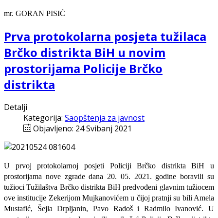
mr. GORAN PISIĆ
Prva protokolarna posjeta tužilaca
Brčko distrikta BiH u novim
prostorijama Policije Brčko
distrikta
Detalji
Kategorija:
Saopštenja za javnost
Objavljeno: 24 Svibanj 2021
U prvoj protokolarnoj posjeti Policiji Brčko distrikta BiH u
prostorijama nove zgrade dana 20. 05. 2021. godine boravili su
tužioci Tužilaštva Brčko distrikta BiH predvođeni glavnim tužiocem
ove institucije Zekerijom Mujkanovićem u čijoj pratnji su bili Amela
Mustafić, Šejla Drpljanin, Pavo Radoš i Radmilo Ivanović. U