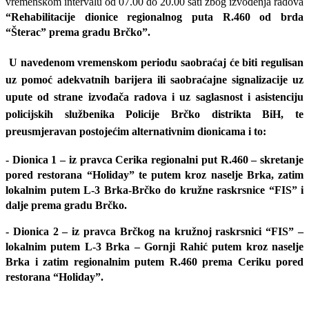
vremenskom intervalu od 07.00 do 20.00 sati zbog izvođenja radova
“Rehabilitacije dionice regionalnog puta R.460 od brda
“Šterac” prema gradu Brčko”.
​
U navedenom vremenskom periodu saobraćaj će biti regulisan
uz pomoć adekvatnih barijera ili saobraćajne signalizacije uz
upute od strane izvođača radova i uz saglasnost i asistenciju
policijskih službenika Policije Brčko distrikta BiH, te
preusmjeravan postojećim alternativnim dionicama i to:
- Dionica 1 – iz pravca Cerika regionalni put R.460 – skretanje
pored restorana “Holiday” te putem kroz naselje Brka, zatim
lokalnim putem L-3 Brka-Brčko do kružne raskrsnice “FIS” i
dalje prema gradu Brčko.
- Dionica 2 – iz pravca Brčkog na kružnoj raskrsnici “FIS” –
lokalnim putem L-3 Brka – Gornji Rahić putem kroz naselje
Brka i zatim regionalnim putem R.460 prema Ceriku pored
restorana “Holiday”.