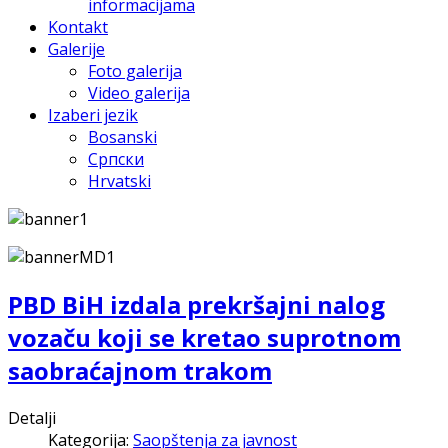
informacijama
Kontakt
Galerije
Foto galerija
Video galerija
Izaberi jezik
Bosanski
Српски
Hrvatski
PBD BiH izdala prekršajni nalog
vozaču koji se kretao suprotnom
saobraćajnom trakom
Detalji
Kategorija:
Saopštenja za javnost