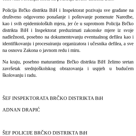
Policija Brčko distrikta BiH i Inspektorat pozivaju sve građane na
društveno odgovorno ponašanje i poštovanje pomenute Naredbe,
kao i svih epidemioloških mjera, jer će u suprotnom Policija Brčko
distrikta BiH i Inspektorat preduzimati zakonske mjere iz svoje
nadležnosti, posebno na dokumentovanju eventualnog defilea kao i
identifikovanju i procesuiranju organizatora i učesnika defilea, a sve
na osnovu Zakona o javnom redu i miru.
Na kraju, posebno maturantima Brčko distrikta BiH
želimo s
retan
završetak srednjoškolskog obrazovanja i uspjeh u budućem
školovanju i radu.
ŠEF INSPEKTORATA BRČKO DISTRIKTA BiH
ADNAN DRAPIĆ
ŠEF POLICIJE BRČKO DISTRIKTA BiH