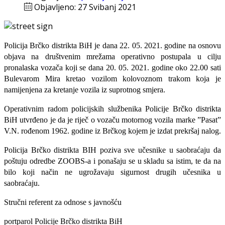
Objavljeno: 27 Svibanj 2021
Policija Brčko distrikta BiH je dana 22. 05. 2021. godine na osnovu
objava na društvenim mrežama operativno postupala u cilju
pronalaska vozača koji se dana 20. 05. 2021. godine oko 22.00 sati
Bulevarom Mira kretao vozilom kolovoznom trakom koja je
namijenjena za kretanje vozila iz suprotnog smjera.
Operativnim radom policijskih službenika Policije Brčko distrikta
BiH utvrđeno je da je riječ o vozaču motornog vozila marke ”Pasat”
V.N. rođenom 1962. godine iz Brčkog kojem je izdat prekršaj nalog.
Policija Brčko distrikta BIH poziva sve učesnike u saobraćaju da
poštuju odredbe ZOOBS-a i ponašaju se u skladu sa istim, te da na
bilo koji način ne ugrožavaju sigurnost drugih učesnika u
saobraćaju.
Stručni referent za odnose s javnošću
portparol Policije Brčko distrikta BiH