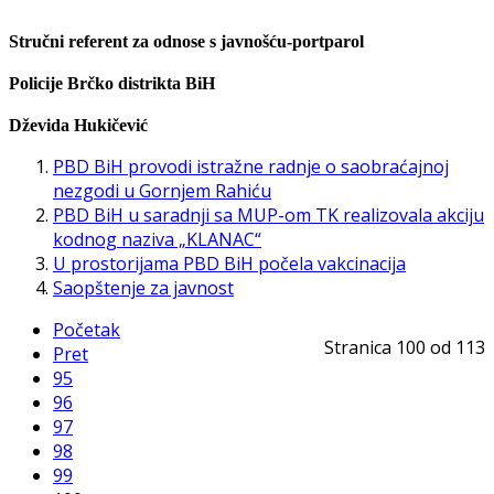
Stručni referent za odnose s javnošću-portparol
Policije Brčko distrikta BiH
Dževida Hukičević
PBD BiH provodi istražne radnje o saobraćajnoj
nezgodi u Gornjem Rahiću
PBD BiH u saradnji sa MUP-om TK realizovala akciju
kodnog naziva „KLANAC“
U prostorijama PBD BiH počela vakcinacija
Saopštenje za javnost
Početak
Stranica 100 od 113
Pret
95
96
97
98
99