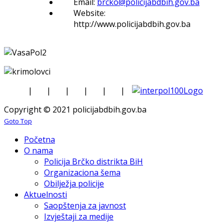
Email:
brcko@policijabdbih.gov.ba
Website:
http://www.policijabdbih.gov.ba
|
|
|
|
|
|
Copyright © 2021 policijabdbih.gov.ba
Goto Top
Početna
O nama
Policija Brčko distrikta BiH
Organizaciona šema
Obilježja policije
Aktuelnosti
Saopštenja za javnost
Izvještaji za medije