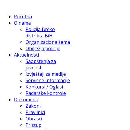
Početna
O nama
Policija Brčko
distrikta BiH
Organizaciona šema
Obilježja policije
Aktuelnosti
Saopštenja za
javnost
Izvještaji za medije
Servisne Informacije
Konkursi / Oglasi
Radarske kontrole
Dokumenti
Zakoni
Pravilnici
Obrasci
Pristup