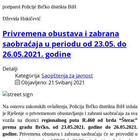
portparol Policije Brčko distrikta BiH
Dževida Hukičević
Privremena obustava i zabrana
saobraćaja u periodu od 23.05. do
26.05.2021. godine
Detalji
Kategorija:
Saopštenja za javnost
Objavljeno: 21 Svibanj 2021
Na
osnovu
zakonskih
ovla
š
tenja
,
Policija
Br
č
ko
distrikta
BiH
izdala
je
Rje
š
enje o
privremenom obustavljanju i zabrani saobraćaja
za sva
vozila na dionici
regionalnog puta R.460 od brda “Šterac”
prema gradu Brčko, od 23.05.2021. godine do 26.05.2021.
godine.
Privemena obustava i zabrana saobraćaja će se provoditi u