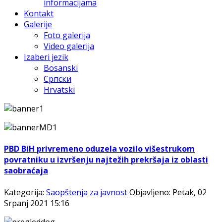
informacijama
Kontakt
Galerije
Foto galerija
Video galerija
Izaberi jezik
Bosanski
Српски
Hrvatski
PBD BiH privremeno oduzela vozilo višestrukom
povratniku u izvršenju najtežih prekršaja iz oblasti
saobraćaja
Kategorija:
Saopštenja za javnost
Objavljeno: Petak, 02
Srpanj 2021 15:16