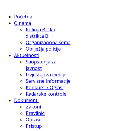
Početna
O nama
Policija Brčko
distrikta BiH
Organizaciona šema
Obilježja policije
Aktuelnosti
Saopštenja za
javnost
Izvještaji za medije
Servisne Informacije
Konkursi / Oglasi
Radarske kontrole
Dokumenti
Zakoni
Pravilnici
Obrasci
Pristup