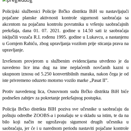
Policijski službenici Policije Brčko distrikta BiH su nastavljajući
pojačane planske aktivnosti kontrole sigurnosti saobraćaja sa
akcentom na pojačanu kontrolu povratnika u vršenju saobraćajnih
prekršaja, dana 01. 07. 2021. godine u 14.50 sati iz saobraćaja
isključili vozača R.I. rođenu 1995. godine u Lukavcu, a nastanjenu
u Gornjem Rahiću, zbog upravljanja vozilom prije sticanja prava na
upravljanje.
Izvršenom provjerom u službenim evidencijama utvrđeno je da
navedeno lice ima dug na ime neplaćenih novčanih kazni u
ukupnom iznosu od 5.250 konvertibilnih maraka, nakon čega je od
iste privremeno oduzeto motorno vozilo marke „Pasat II”.
Protiv navedenog lica, Osnovnom sudu Brčko distrikta BiH biće
podnešen zahtjev za pokretanje prekršajnog postupka.
Policija Brčko distrikta BIH poziva sve učesnike u saobraćaju da
poštuju odredbe ZOOBS-a i ponašaju se u skladu sa istim, te da na
bilo koji način ne ugrožavaju sigurnost drugih učesnika u
saobraćaju, jer će i u narednom periodu nastaviti pojačane kontrole