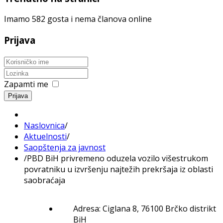
Imamo 582 gosta i nema članova online
Prijava
Zapamti me
Prijava
Naslovnica
/
Aktuelnosti
/
Saopštenja za javnost
/
PBD BiH privremeno oduzela vozilo višestrukom
povratniku u izvršenju najtežih prekršaja iz oblasti
saobraćaja
Adresa: Ciglana 8, 76100 Brčko distrikt
BiH