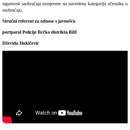
sigurnosti saobraćaja usmjerene na navedenu kategoriju učesnika u
saobraćaju.
Stručni referent za odnose s javnošću
portparol Policije Brčko distrikta BiH
Dževida Hukičević