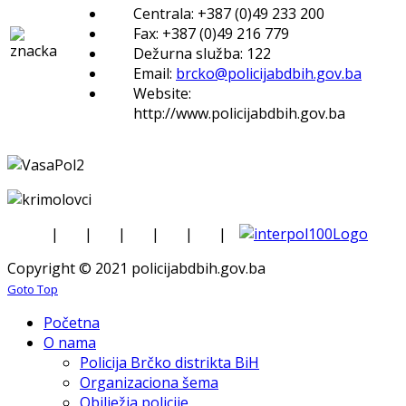
Centrala: +387 (0)49 233 200
Fax: +387 (0)49 216 779
Dežurna služba: 122
Email:
brcko@policijabdbih.gov.ba
Website:
http://www.policijabdbih.gov.ba
|
|
|
|
|
|
Copyright © 2021 policijabdbih.gov.ba
Goto Top
Početna
O nama
Policija Brčko distrikta BiH
Organizaciona šema
Obilježja policije