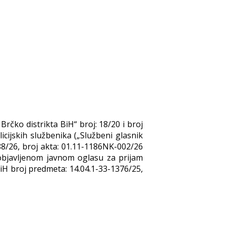
Brčko distrikta BiH“ broj: 18/20 i broj
icijskih službenika („Službeni glasnik
88/26, broj akta: 01.11-1186NK-002/26
 objavljenom javnom oglasu za prijam
iH broj predmeta: 14.04.1-33-1376/25,