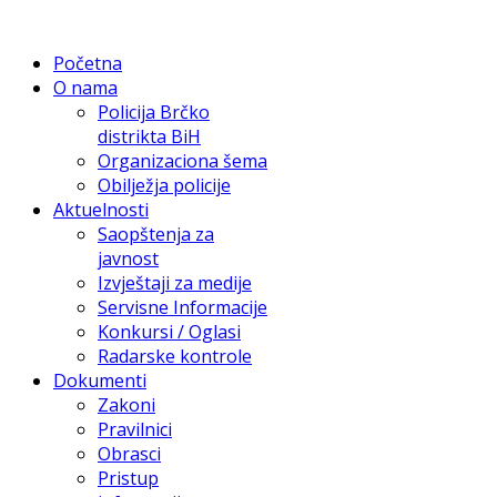
Početna
O nama
Policija Brčko
distrikta BiH
Organizaciona šema
Obilježja policije
Aktuelnosti
Saopštenja za
javnost
Izvještaji za medije
Servisne Informacije
Konkursi / Oglasi
Radarske kontrole
Dokumenti
Zakoni
Pravilnici
Obrasci
Pristup