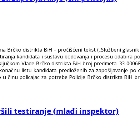
ma Brčko distrikta BiH – pročišćeni tekst („Službeni glasnik 
stiranja kandidata i sustavu bodovanja i procesu odabira pol
Zaključkom Vlade Brčko distrikta BiH broj predmeta: 33-0006
e konačnu listu kandidata predloženih za zapošljavanje po
u činu policajac za potrebe Policije Brčko distrikta BiH br
šili testiranje (mlađi inspektor)