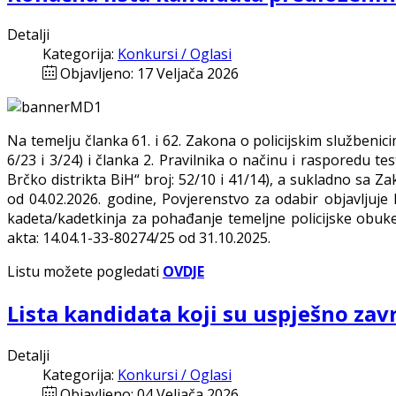
Detalji
Kategorija:
Konkursi / Oglasi
Objavljeno: 17 Veljača 2026
Na temelju članka 61. i 62. Zakona o policijskim službenici
6/23 i 3/24) i članka 2. Pravilnika o načinu i rasporedu te
Brčko distrikta BiH“ broj: 52/10 i 41/14), a sukladno sa 
od 04.02.2026. godine, Povjerenstvo za odabir objavljuj
kadeta/kadetkinja za pohađanje temeljne policijske obuke 
akta: 14.04.1-33-80274/25 od 31.10.2025.
Listu možete pogledati
OVDJE
Lista kandidata koji su uspješno zavr
Detalji
Kategorija:
Konkursi / Oglasi
Objavljeno: 04 Veljača 2026