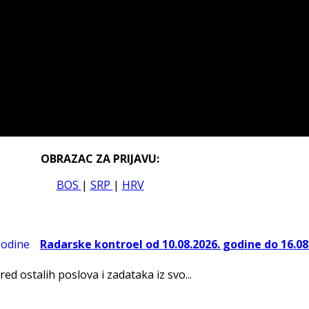
OBRAZAC ZA PRIJAVU:
BOS
|
SRP
|
HRV
Radarske kontroel od 10.08.2026. godine do 16.08
red ostalih poslova i zadataka iz svo...