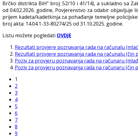
Brčko distrikta BiH“ broj: 52/10 i 41/14), a sukladno sa 
od 04.02.2026. godine, Povjerenstvo za odabir objavljuje l
prijem kadeta/kadetkinja za pohađanje temeljne policijske 
broj akta: 14.04.1-33-80274/25 od 31.10.2025. godine.
Listu možete pogledati
OVDJE
Rezultati provjere poznavanja rada na računalu (mlađ
Rezultati provjere poznavanja rada na računalu (čin p
Poziv za provjeru poznavanja rada na računaru (mlađ
Poziv za provjeru poznavanja rada na računaru (čin po
1
2
3
4
5
6
7
8
9