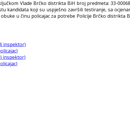
Zaključkom Vlade Brčko distrikta BiH broj predmeta: 33-0006
istu kandidata koji su uspješno završili testiranje, sa ocj
obuke u činu policajac za potrebe Policije Brčko distrikta 
i inspektor)
olicajac)
i inspektor)
licajac)