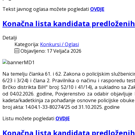
Tekst javnog oglasa možete pogledati
OVDJE
Konačna lista kandidata predloženih
Detalji
Kategorija:
Konkursi / Oglasi
Objavljeno: 17 Veljača 2026
Na temelju članka 61. i 62. Zakona o policijskim službenici
6/23 i 3/24) i člana 2. Pravilnika o načinu i rasporedu te
Brčko distrikta BiH“ broj: 52/10 i 41/14), a sukladno sa 
od 04.02.2026. godine, Povjerenstvo za odabir objavljuj
kadeta/kadetkinja za pohađanje osnovne policijske obuke u
broj akta: 14.04.1-33-80274/25 od 31.10.2025. godine
Listu možete pogledati
OVDJE
Konačna lista kandidata predloženih 