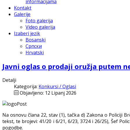
informacijama
Kontakt
Galerije
Foto galerija
Video galerija
Izaberi jezik
Bosanski
Српски
Hrvatski
Javni oglas o prodaji oružja putem
Detalji
Kategorija:
Konkursi / Oglasi
Objavljeno: 12 Lipanj 2026
Na osnovu člana 22, stav (1), tačka d) Zakona o Policiji Br
tekst, te brojevi: 41/20 i 6/21, 6/23, 3724 i 26/25), Šef P
pogodbe.