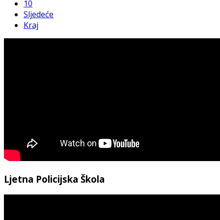
10
Sljedeće
Kraj
Ljetna Policijska Škola