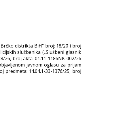
Brčko distrikta BiH“ broj: 18/20 i broj
icijskih službenika („Službeni glasnik
88/26, broj akta: 01.11-1186NK-002/26
 objavljenom javnom oglasu za prijam
oj predmeta: 14.04.1-33-1376/25, broj