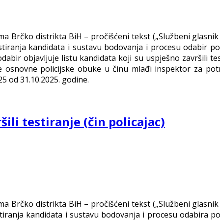
ma Brčko distrikta BiH – pročišćeni tekst („Službeni glasnik 
estiranja kandidata i sustavu bodovanja i procesu odabir pol
odabir objavlјuje listu kandidata koji su uspješno završili 
osnovne policijske obuke u činu mlađi inspektor za potre
25 od 31.10.2025. godine.
ili testiranje (čin policajac)
ma Brčko distrikta BiH – pročišćeni tekst („Službeni glasnik 
stiranja kandidata i sustavu bodovanja i procesu odabira pol