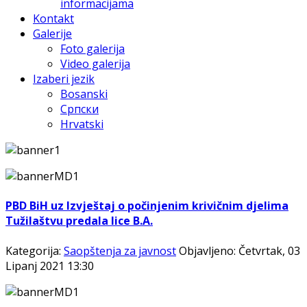
informacijama
Kontakt
Galerije
Foto galerija
Video galerija
Izaberi jezik
Bosanski
Српски
Hrvatski
PBD BiH uz Izvještaj o počinjenim krivičnim djelima
Tužilaštvu predala lice B.A.
Kategorija:
Saopštenja za javnost
Objavljeno: Četvrtak, 03
Lipanj 2021 13:30