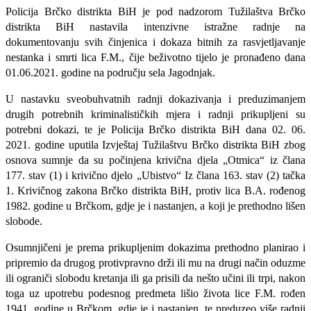
Policija Brčko distrikta BiH je pod nadzorom Tužilaštva Brčko
distrikta BiH nastavila intenzivne istražne radnje na
dokumentovanju svih činjenica i dokaza bitnih za rasvjetljavanje
nestanka i smrti lica F.M.,
čije beživotno tijelo je
pronađeno dana
01.06.2021. godine na području sela Jagodnjak.
U nastavku sveobuhvatnih radnji dokazivanja i preduzimanjem
drugih potrebnih kriminalističkih mjera i radnji prikupljeni su
potrebni dokazi, te je Policija Brčko distrikta BiH dana 02. 06.
2021. godine uputila
Izvještaj
Tužilaštvu Brčko distrikta BiH zbog
osnova sumnje da su počinjena krivična djela „Otmica“ iz člana
177. stav (1) i krivično djelo „Ubistvo“ Iz člana 163. stav (2) tačka
1. Krivičnog zakona Brčko distrikta BiH, protiv lica B.A. rođenog
1982. godine u Brčkom, gdje je i nastanjen, a koji je prethodno lišen
slobode.
Osumnjičeni je prema prikupljenim dokazima prethodno planirao i
pripremio da drugog protivpravno drži ili mu na drugi način oduzme
ili ograniči slobodu kretanja ili ga prisili da nešto učini ili trpi, nakon
toga uz upotrebu podesnog predmeta lišio života lice F.M. rođen
1941. godine u Brčkom, gdje je i nastanjen, te preduzeo više radnji