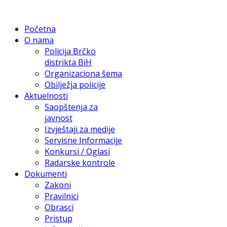
Početna
O nama
Policija Brčko
distrikta BiH
Organizaciona šema
Obilježja policije
Aktuelnosti
Saopštenja za
javnost
Izvještaji za medije
Servisne Informacije
Konkursi / Oglasi
Radarske kontrole
Dokumenti
Zakoni
Pravilnici
Obrasci
Pristup