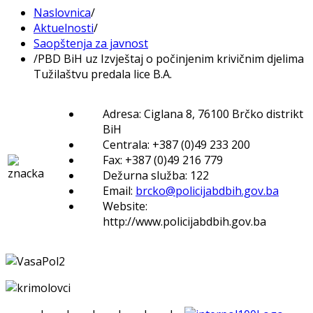
Naslovnica
/
Aktuelnosti
/
Saopštenja za javnost
/
PBD BiH uz Izvještaj o počinjenim krivičnim djelima
Tužilaštvu predala lice B.A.
Adresa: Ciglana 8, 76100 Brčko distrikt
BiH
Centrala: +387 (0)49 233 200
Fax: +387 (0)49 216 779
Dežurna služba: 122
Email:
brcko@policijabdbih.gov.ba
Website:
http://www.policijabdbih.gov.ba