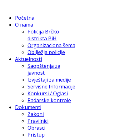
Početna
O nama
Policija Brčko
distrikta BiH
Organizaciona šema
Obilježja policije
Aktuelnosti
Saopštenja za
javnost
Izvještaji za medije
Servisne Informacije
Konkursi / Oglasi
Radarske kontrole
Dokumenti
Zakoni
Pravilnici
Obrasci
Pristup