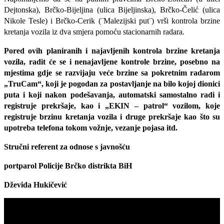
Dejtonska), Brčko-Bijeljina (ulica Bijeljinska), Brčko-Čelić (ulica
Nikole Tesle) i Brčko-Cerik (¨Malezijski put¨) vrši kontrola brzine
kretanja vozila iz dva smjera pomoću stacionarnih radara.
Pored ovih planiranih i najavljenih kontrola brzine kretanja
vozila, radit će se i nenajavljene kontrole brzine, posebno na
mjestima gdje se razvijaju veće brzine sa pokretnim radarom
„TruCam“, koji je pogodan za postavljanje na bilo kojoj dionici
puta i koji nakon podešavanja, automatski samostalno radi i
registruje prekršaje, kao i „EKIN – patrol“ vozilom, koje
registruje brzinu kretanja vozila i druge prekršaje kao što su
upotreba telefona tokom vožnje, vezanje pojasa itd.
Stručni referent za odnose s javnošću
portparol Policije Brčko distrikta BiH
Dževida Hukičević