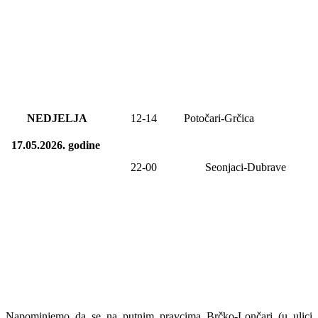
NEDJELJA
12
-1
4
Potočari-Grčica
17.05.2026.
godine
22-00
Seonjaci-Dubrave
Napominjemo da se na putnim pravcima Brčko-Lončari (u ulici