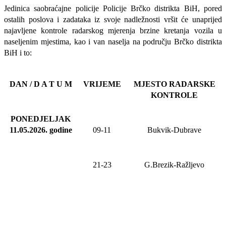
Jedinica saobraćajne policije Policije Brčko distrikta BiH, pored
ostalih poslova i zadataka iz svoje nadležnosti
vršit će
unaprijed
najavljene
kontrole radarskog mjerenja brzine kretanja vozila u
naseljenim mjestima, kao i van naselja na području Brčko distrikta
BiH i to:
DAN / D A T U M
VRIJEME
MJESTO RADARSKE
KONTROLE
PONEDJELJAK
11.05.2026
.
godine
09-11
Bukvik-Dubrave
21-23
G.Brezik
-Ražljevo