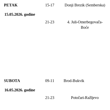
PETAK
1
5
-1
7
Donji Brezik (Semberska)
15.05.2026.
godine
21-2
3
4. Juli-
Omerbegovača-
Boće
SUBOTA
09
-1
1
Brod-Bukvik
16.05.2026.
godine
21-23
Potočari-Ražljevo