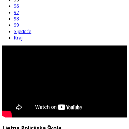
96
97
98
99
Sljedeće
Kraj
Ljetna Policijska Škola