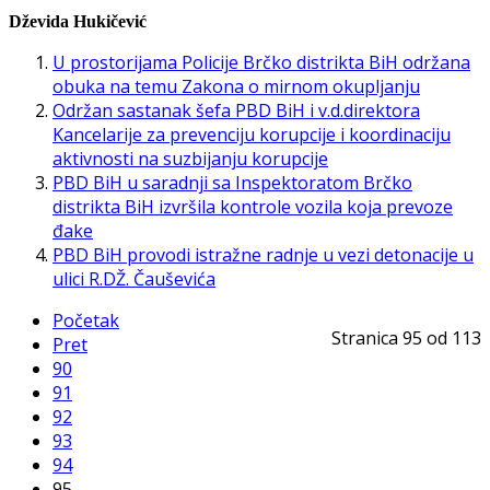
Dževida Hukičević
U prostorijama Policije Brčko distrikta BiH održana
obuka na temu Zakona o mirnom okupljanju
Održan sastanak šefa PBD BiH i v.d.direktora
Kancelarije za prevenciju korupcije i koordinaciju
aktivnosti na suzbijanju korupcije
PBD BiH u saradnji sa Inspektoratom Brčko
distrikta BiH izvršila kontrole vozila koja prevoze
đake
PBD BiH provodi istražne radnje u vezi detonacije u
ulici R.DŽ. Čauševića
Početak
Stranica 95 od 113
Pret
90
91
92
93
94
95