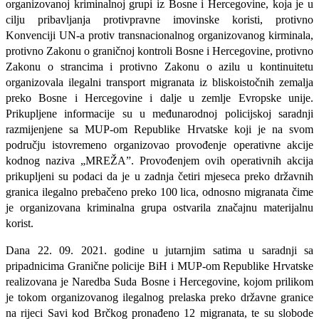
organizovanoj kriminalnoj grupi iz Bosne i Hercegovine, koja je u
cilju pribavljanja protivpravne imovinske koristi, protivno
Konvenciji UN-a protiv transnacionalnog organizovanog kirminala,
protivno Zakonu o graničnoj kontroli Bosne i Hercegovine, protivno
Zakonu o strancima i protivno Zakonu o azilu u kontinuitetu
organizovala ilegalni transport migranata iz bliskoistočnih zemalja
preko Bosne i Hercegovine i dalje u zemlje Evropske unije.
Prikupljene informacije su u međunarodnoj policijskoj saradnji
razmijenjene sa MUP-om Republike Hrvatske koji je na svom
području istovremeno organizovao provođenje operativne akcije
kodnog naziva „MREŽA”. Provođenjem ovih operativnih akcija
prikupljeni su podaci da je u zadnja četiri mjeseca preko državnih
granica ilegalno prebačeno preko 100 lica, odnosno migranata čime
je organizovana kriminalna grupa ostvarila značajnu materijalnu
korist.
Dana 22. 09. 2021. godine u jutarnjim satima u saradnji sa
pripadnicima Granične policije BiH i MUP-om Republike Hrvatske
realizovana je Naredba Suda Bosne i Hercegovine, kojom prilikom
je tokom organizovanog ilegalnog prelaska preko državne granice
na rijeci Savi kod Brčkog pronađeno 12 migranata, te su slobode