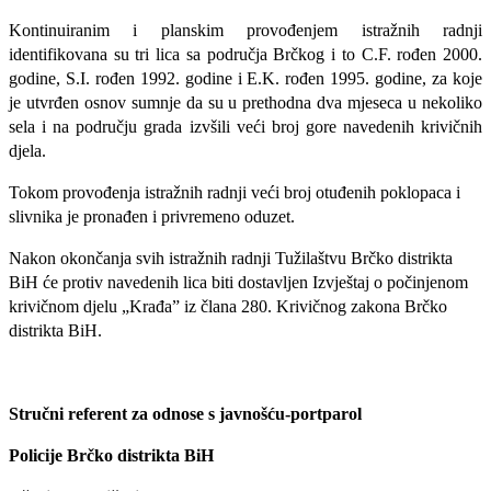
Kontinuiranim i planskim provođenjem istražnih radnji
identifikovana su tri lica sa područja Brčkog i to C.F. rođen 2000.
godine, S.I. rođen 1992. godine i E.K. rođen 1995. godine, za koje
je utvrđen osnov sumnje da su u prethodna dva mjeseca u nekoliko
sela i na području grada izvšili veći broj gore navedenih
krivičnih
djela.
Tokom provođenja istražnih radnji veći broj otuđenih poklopaca i
slivnika je pronađen i privremeno oduzet.
Nakon okončanja svih istražnih radnji Tužilaštvu Brčko distrikta
BiH će protiv navedenih lica biti dostavljen Izvještaj o počinjenom
krivičnom djelu „Krađa” iz člana 280. Krivičnog zakona Brčko
distrikta BiH.
Stručni referent za odnose s javnošću-portparol
Policije Brčko distrikta BiH