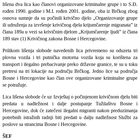
lišena dva lica kao članovi organizovane kriminalne grupe i to S.Đ.
rođen 1990. godine i M.I. rođen 2001. godine, oba iz Brčkog zbog
osnova sumnje da su počinili krivično djelo „Organizovanje grupe
ili udruženja za izvršenje krivičnog djela krijumčarenje migranata” iz
člana 189a u vezi sa krivičnim djelom „Krijumčarenje ljudi” iz člana
189 stav (1) Krivičnog zakona Bosne i Hercegovine.
Prilikom lišenja slobode navedenih lica privremeno su oduzeta
tri
plovna vozila i tri putnička motorna vozila koja su korištena za
transport i ilegalno prebacivanje preko državne granice, te su u toku
pretresi na tri lokacije na području Brčkog. Jedno lice sa područja
Bosne i Hercegovine kao član ove organizovane kriminalne grupe
se potražuje.
Lica lišena slobode će uz Izvještaj o počinjenom krivičnom djelu biti
predata u nadležnost i dalje postupanje Tužilaštvu Bosne i
Hercegovine, dok će zatečeni ilegalni migranti nakon preduzimanja
potrebnih istražnih radnji biti predati u dalju nadležnost Službi za
poslove sa strancima Bosne i Hercegovine.
ŠEF