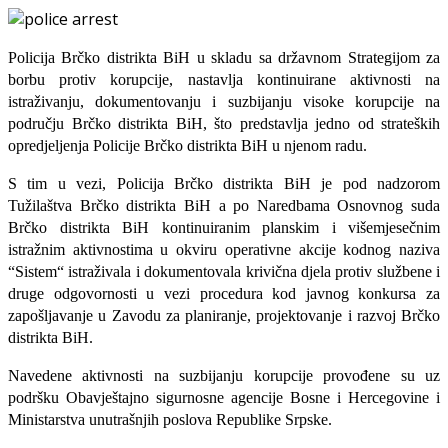
Policija Brčko distrikta BiH
u skladu sa državnom Strategijom za
borbu protiv korupcije, nastavlja kontinuirane aktivnosti na
istraživanju, dokumentovanju i suzbijanju visoke korupcije na
području Brčko distrikta BiH, što predstavlja jedno od strateških
opredjeljenja Policije Brčko distrikta BiH u njenom radu.
S tim u vezi, Policija Brčko distrikta BiH je pod nadzorom
Tužilaštva Brčko distrikta BiH a po Naredbama Osnovnog suda
Brčko distrikta BiH kontinuiranim planskim i višemjesečnim
istražnim aktivnostima u okviru operativne akcije kodnog naziva
“Sistem“ istraživala i dokumentovala krivična djela protiv službene i
druge odgovornosti u vezi procedura kod javnog konkursa za
zapošljavanje u Zavodu za planiranje, projektovanje i razvoj Brčko
distrikta BiH.
Navedene aktivnosti na suzbijanju korupcije provođene su uz
podršku Obavještajno sigurnosne agencije Bosne i Hercegovine i
Ministarstva unutrašnjih poslova Republike Srpske.