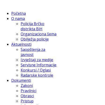
Početna
O nama
Policija Brčko
distrikta BiH
Organizaciona šema
Obilježja policije
Aktuelnosti
Saopštenja za
javnost
Izvještaji za medije
Servisne Informacije
Konkursi / Oglasi
Radarske kontrole
Dokumenti
Zakoni
Pravilnici
Obrasci
Pristup