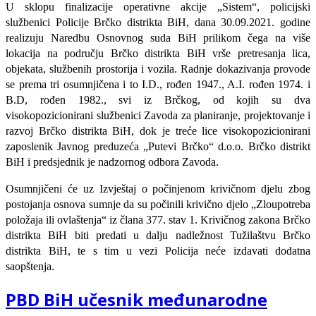
U sklopu finalizacije operativne akcije „Sistem“, policijski
službenici Policije Brčko distrikta BiH, dana 30.09.2021. godine
realizuju Naredbu Osnovnog suda BiH prilikom čega na više
lokacija na području Brčko distrikta BiH vrše pretresanja lica,
objekata, službenih prostorija i vozila. Radnje dokazivanja provode
se prema tri osumnjičena i to I.D., rođen 1947., A.I. rođen 1974. i
B.D, rođen 1982., svi iz Brčkog, od kojih su dva
visokopozicionirani službenici Zavoda za planiranje, projektovanje i
razvoj Brčko distrikta BiH, dok je treće lice visokopozicionirani
zaposlenik Javnog preduzeća „Putevi Brčko“ d.o.o. Brčko distrikt
BiH i predsjednik je nadzornog odbora Zavoda.
Osumnjičeni će uz Izvještaj o počinjenom krivičnom djelu zbog
postojanja osnova sumnje da su počinili krivično djelo „Zloupotreba
položaja ili ovlaštenja“ iz člana 377. stav 1. Krivičnog zakona Brčko
distrikta BiH biti predati u dalju nadležnost Tužilaštvu Brčko
distrikta BiH, te s tim u vezi Policija neće izdavati dodatna
saopštenja.
PBD BiH učesnik međunarodne