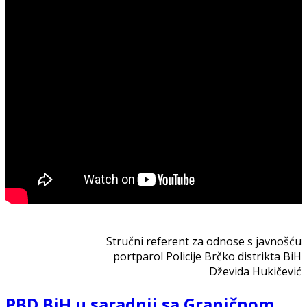
Stručni referent za odnose s javnošću
portparol Policije Brčko distrikta BiH
Dževida Hukičević
PBD BiH u saradnji sa Graničnom