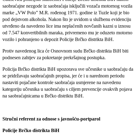
saobraćajne nezgode iz saobraćaja isključili vozača motornog vozila
marke „VW Polo” M.R. rođenog 1971. godine iz Tuzle koji je bio
pod dejstvom alkohola. Nakon što je uvidom u službenu evidenciju
utvrđeno da navedeno lice ima neplaćenih novčanih kazni u iznosu
od 7.547 konvertibilnih maraka, privremeno mu je oduzeto motorno
vozilo i pohranjeno u depozit Policije Brčko distrikta BiH.
Protiv navedenog lica će Osnovnom sudu Brčko distrikta BiH biti
podnesen zahtjev za pokretanje prekršajnog postupka.
Policija Brčko distrikta BiH upozorava sve učesnike u saobraćaju da
se pridržavaju saobraćajnih propisa, jer će i u narednom periodu
nastaviti pojačane kontrole saobraćaja usmjerene na navedenu
kategoriju učesnika u saobraćaju s ciljem prevencije ovakvih pojava
na saobraćajnicama u Brčko distriktu BiH.
Stručni referent za odnose s javnošću-portparol
Policije Brčko distrikta BiH