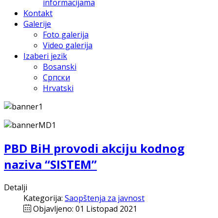
informacijama
Kontakt
Galerije
Foto galerija
Video galerija
Izaberi jezik
Bosanski
Српски
Hrvatski
PBD BiH provodi akciju kodnog
naziva “SISTEM”
Detalji
Kategorija:
Saopštenja za javnost
Objavljeno: 01 Listopad 2021