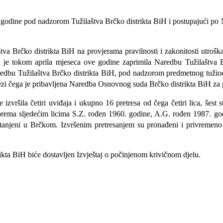
1. godine pod nadzorom Tužilaštva Brčko distrikta BiH i postupajući p
tva Brčko distrikta BiH na provjerama pravilnosti i zakonitosti utroš
ja je tokom aprila mjeseca ove godine zaprimila Naredbu Tužilaštva 
redbu Tužilaštva Brčko distrikta BiH, pod nadzorom predmetnog tužioc
 vezi čega je pribavljena Naredba Osnovnog suda Brčko distrikta BiH za
 izvršila četiri uviđaja i ukupno 16 pretresa od čega četiri lica, šes
na prema sljedećim licima S.Z. rođen 1960. godine, A.G. rođen 1987. 
tanjeni u Brčkom. Izvršenim pretresanjem su pronađeni i privremeno 
rikta BiH biće dostavljen Izvještaj o počinjenom krivičnom djelu.