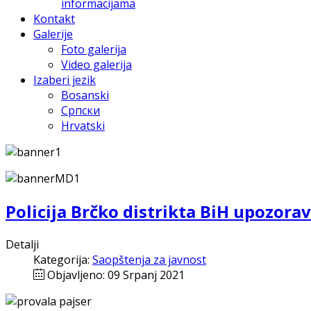
informacijama
Kontakt
Galerije
Foto galerija
Video galerija
Izaberi jezik
Bosanski
Српски
Hrvatski
Policija Brčko distrikta BiH upozora
Detalji
Kategorija:
Saopštenja za javnost
Objavljeno: 09 Srpanj 2021