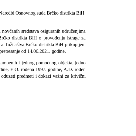
o Naredbi Osnovnog suda Brčko distrikta BiH,
ka novčanih sredstava osiguranih udruženjima
Brčko distrikta BiH o provođenju istrage za
a Tužilaštva Brčko distrikta BiH prikupljeni
 pretresanje od 14.06.2021. godine.
t stambenih i jednog pomoćnog objekta, jedno
godine, E.O. rođena 1997. godine, A.D. rođen
oduzeti predmeti i dokazi važni za krivični