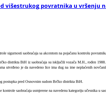
d višestrukog povratnika u vršenju n
ntrole sigurnosti saobraćaja sa akcentom na pojačanu kontrolu povratnika
Brčko distrikta BiH iz saobraćaja su isključili vozača M.H., rođen 198
cijama utvrđeno je da navedeno lice ima dug na ime neplaćenih novča
jnog postupka pred Osnovnim sudom Brčko distrikta BiH.
ane kontrole saobraćaja usmjerene na navedenu kategoriju učesnika u sao