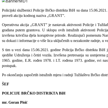
Policijski službenici Policije Brčko distrikta BiH su dana 15.06.202
proveli akciju kodnog naziva „GRANT”.
Operativna akcija „GRANT” je nastavak aktivnosti Policije i Tužilaš
građana putem grantova. U sklopu ovih istražnih aktivnosti Polici
izvršena krivična djela koruptivne prirode. Realizujući pomenutu Na
su dokazi i informacije o više lica uključenih u nezakonite radnje, u
S tim u vezi dana 15.06.2021. godine Policija Brčko distrikta BiH je
sjedište Udruženja i četiri vozila. Izvršena pretresanja su usmjere
1965. godine, E.R. rođen 1978. i I.T. rođena 1973. godine, svi nas
postupak.
Po okončanju započetih istražnih mjera i radnji Tužilaštvu Brčko dist
ŠEF
POLICIJE BRČKO DISTRIKTA BiH
mr. Goran Pisić