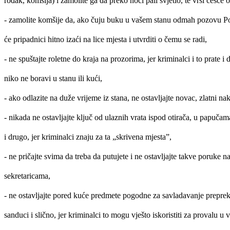
rođak, komšija) i zamolite ga da preko noći pali svjetlo, te vrši češće o
- zamolite komšije da, ako čuju buku u vašem stanu odmah pozovu Poli
će pripadnici hitno izaći na lice mjesta i utvrditi o čemu se radi,
- ne spuštajte roletne do kraja na prozorima, jer kriminalci i to prate 
niko ne boravi u stanu ili kući,
- ako odlazite na duže vrijeme iz stana, ne ostavljajte novac, zlatni nak
- nikada ne ostavljajte ključ od ulaznih vrata ispod otirača, u papučam
i drugo, jer kriminalci znaju za ta „skrivena mjesta”,
- ne pričajte svima da treba da putujete i ne ostavljajte takve poruke n
sekretaricama,
- ne ostavljajte pored kuće predmete pogodne za savladavanje prepre
sanduci i slično, jer kriminalci to mogu vješto iskoristiti za provalu u v