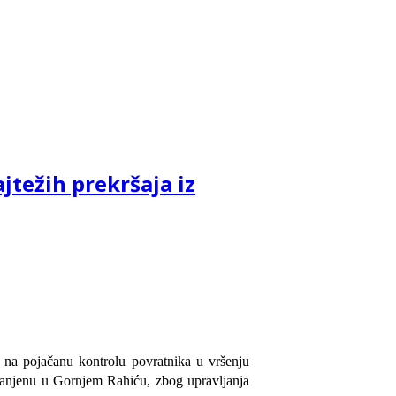
težih prekršaja iz
om na pojačanu kontrolu povratnika u vršenju
stanjenu u Gornjem Rahiću, zbog upravljanja