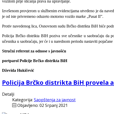
vozilom prije sticanja prava na upravljanje.
Izvršenom provjerom u službenim evidencijama utvrđeno je da naved
je od iste privremeno oduzeto motorno vozilo marke „Pasat II”.
Protiv navedenog lica, Osnovnom sudu Brčko distrikta BiH biće podn
Policija Brčko distrikta BIH poziva sve učesnike u saobraćaju da p
učesnika u saobraćaju, jer će i u narednom periodu nastaviti pojačane
Stručni referent za odnose s javnošću
portparol Policije Brčko distrikta BiH
Dževida Hukičević
Policija Brčko distrikta BiH provela
Detalji
Kategorija:
Saopštenja za javnost
Objavljeno: 02 Srpanj 2021