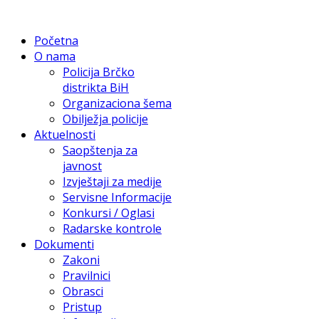
Početna
O nama
Policija Brčko
distrikta BiH
Organizaciona šema
Obilježja policije
Aktuelnosti
Saopštenja za
javnost
Izvještaji za medije
Servisne Informacije
Konkursi / Oglasi
Radarske kontrole
Dokumenti
Zakoni
Pravilnici
Obrasci
Pristup