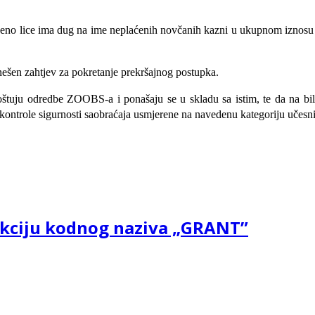
eno lice ima dug na ime neplaćenih novčanih kazni u ukupnom iznosu 
ešen zahtjev za pokretanje prekršajnog postupka.
oštuju odredbe ZOOBS-a i ponašaju se u skladu sa istim, te da na bil
 kontrole sigurnosti saobraćaja usmjerene na navedenu kategoriju učesn
 akciju kodnog naziva „GRANT”