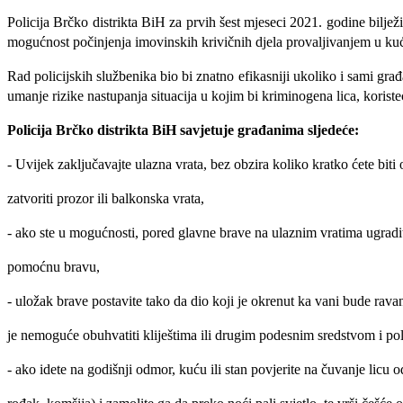
Policija Brčko distrikta BiH za prvih šest mjeseci 2021. godine biljež
mogućnost p
očinjenja imovinskih krivičnih djela provaljivanjem u kuć
Rad policijskih službenika bio bi znatno efikasniji
ukoliko i sami građ
umanje rizike nastupanja situacija u kojim bi kriminogena lica, koristeć
Policija Brčko distrikta BiH savjetuje građanima sljedeće:
- Uvijek zaključavajte ulazna vrata, bez obzira koliko kratko ćete biti 
zatvoriti prozor ili balkonska vrata,
- ako ste u mogućnosti, pored glavne brave na ulaznim vratima ugradi
pomoćnu bravu,
- uložak brave postavite tako da dio koji je okrenut ka vani bude rava
je nemoguće obuhvatiti kliještima ili drugim podesnim sredstvom i pol
- ako idete na godišnji odmor, kuću ili stan povjerite na čuvanje licu o