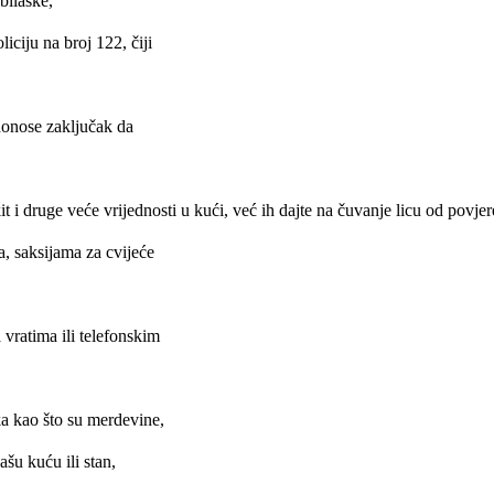
bilaske,
ciju na broj 122, čiji
i donose zaključak da
it i
druge veće vrijednosti
u kući, već ih dajte na čuvanje licu od povjer
a, saksijama za cvijeće
a vratima ili telefonskim
ka kao što su merdevine,
ašu kuću ili stan,