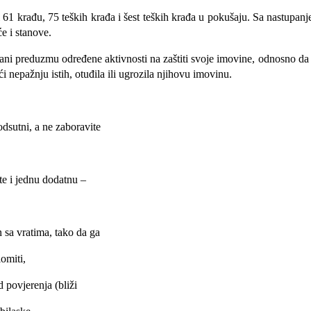
i 61 krađu, 75 teških krađa i šest teških krađa u pokušaju. Sa nastupan
e i stanove.
ani
preduzmu određene aktivnosti na zaštiti svoje imovine, odnosno d
i nepažnju istih, otuđila ili ugrozila njihovu imovinu.
odsutni, a ne zaboravite
te i jednu dodatnu –
n sa vratima, tako da ga
omiti,
d povjerenja (bliži