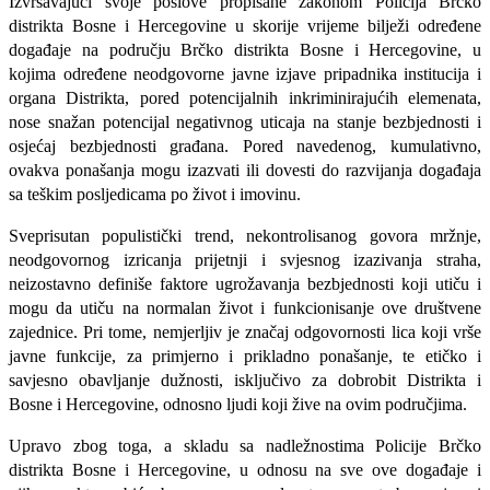
Izvršavajući svoje poslove propisane zakonom Policija Brčko
distrikta Bosne i Hercegovine u skorije vrijeme bilježi određene
događaje na području Brčko distrikta Bosne i Hercegovine, u
kojima određene neodgovorne javne izjave pripadnika institucija i
organa Distrikta, pored potencijalnih inkriminirajućih elemenata,
nose snažan potencijal negativnog uticaja na stanje bezbjednosti i
osjećaj bezbjednosti građana. Pored navedenog, kumulativno,
ovakva ponašanja mogu izazvati ili dovesti do razvijanja događaja
sa teškim posljedicama po život i imovinu.
Sveprisutan populistički trend, nekontrolisanog govora mržnje,
neodgovornog izricanja prijetnji i svjesnog izazivanja straha,
neizostavno definiše faktore ugrožavanja bezbjednosti koji utiču i
mogu da utiču na normalan život i funkcionisanje ove društvene
zajednice. Pri tome, nemjerljiv je značaj odgovornosti lica koji vrše
javne funkcije, za primjerno i prikladno ponašanje, te etičko i
savjesno obavljanje dužnosti, isključivo za dobrobit Distrikta i
Bosne i Hercegovine, odnosno ljudi koji žive na ovim područjima.
Upravo zbog toga, a skladu sa nadležnostima Policije Brčko
distrikta Bosne i Hercegovine, u odnosu na sve ove događaje i