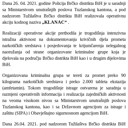
Dana 26. 04. 2021. godine Policija Brčko distrikta BiH je u saradnji
sa Ministarstvom unutrašnjih poslova Tuzlanskog kantona, a pod
nadzorom Tužilaštva Brčko distrikta BiH realizovala operativnu
akciju kodnog naziva
„KLANAC“
.
Realizaciji operativne akcije prethodila je trogodišnja intenzivna
istražna aktivnost na dokumentovanju krivičnih djela prometa
narkotičkih sredstava i posjedovanja te krijumčarenja nelegalnog
naoružanja od strane organizovane kriminalne grupe koja je
djelovala na području Brčko distrikta BiH kao i u drugim dijelovima
BiH.
Organizovana kriminalna grupa se tereti za promet preko 90
kilograma narkotičkih sredstava i preko 2.000 tableta ekstazija
(amfetamin). Tokom trogodišnje istrage ostvarena je saradnja u
razmjeni operativnih informacija i realizacija zajedničkih aktivnosti
na veoma visokom nivou sa Ministarstvom unutrašnjih poslova
Tuzlanskog kantona, kao i sa Državnom agencijom za istrage i
zaštitu (SIPA) i Obavještajno sigurnosnom agencijom BiH.
Dana 26.04. 2021. pod nadzorom Tužilaštva Brčko distrikta BiH