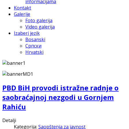
informacijama
Kontakt
Galerije
Foto galerija
Video galerija
Izaberi jezik
Bosanski
Српски
Hrvatski
PBD BiH provodi istražne radnje o
saobraćajnoj nezgodi u Gornjem
Rahiću
Detalji
Kategorija:
Saopštenja za javnost