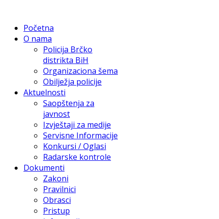
Početna
O nama
Policija Brčko
distrikta BiH
Organizaciona šema
Obilježja policije
Aktuelnosti
Saopštenja za
javnost
Izvještaji za medije
Servisne Informacije
Konkursi / Oglasi
Radarske kontrole
Dokumenti
Zakoni
Pravilnici
Obrasci
Pristup