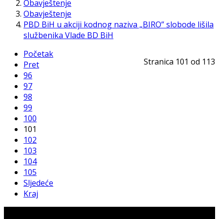
Obavještenje
Obavještenje
PBD BiH u akciji kodnog naziva „BIRO” slobode lišila
službenika Vlade BD BiH
Početak
Stranica 101 od 113
Pret
96
97
98
99
100
101
102
103
104
105
Sljedeće
Kraj