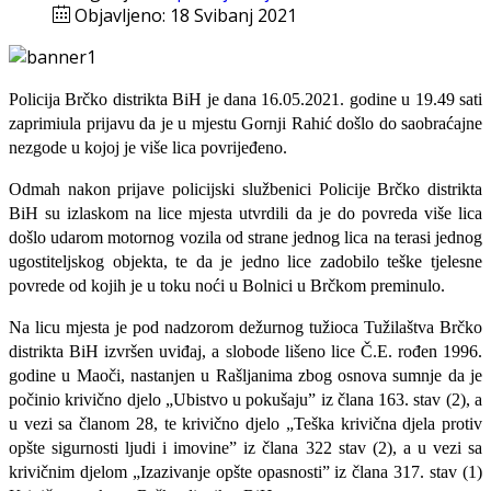
Objavljeno: 18 Svibanj 2021
Policija Brčko distrikta BiH je dana 16.05.2021. godine u 19.49 sati
zaprimiula prijavu da je u mjestu Gornji Rahić došlo do saobraćajne
nezgode u kojoj je više lica povrijeđeno.
Odmah nakon prijave policijski službenici Policije Brčko distrikta
BiH su izlaskom na lice mjesta utvrdili da je do povreda više lica
došlo udarom motornog vozila od strane jednog lica na terasi jednog
ugostiteljskog objekta, te da je jedno lice zadobilo teške tjelesne
povrede od kojih je u toku noći u Bolnici u Brčkom preminulo.
Na licu mjesta je pod nadzorom dežurnog tužioca Tužilaštva Brčko
distrikta BiH izvršen uviđaj, a slobode lišeno lice Č.E. rođen 1996.
godine u Maoči, nastanjen u Rašljanima zbog osnova sumnje da je
počinio krivično djelo „Ubistvo u pokušaju” iz člana 163. stav (2), a
u vezi sa članom 28, te krivično djelo „Teška krivična djela protiv
opšte sigurnosti ljudi i imovine” iz člana 322 stav (2), a u vezi sa
krivičnim djelom „Izazivanje opšte opasnosti” iz člana 317. stav (1)