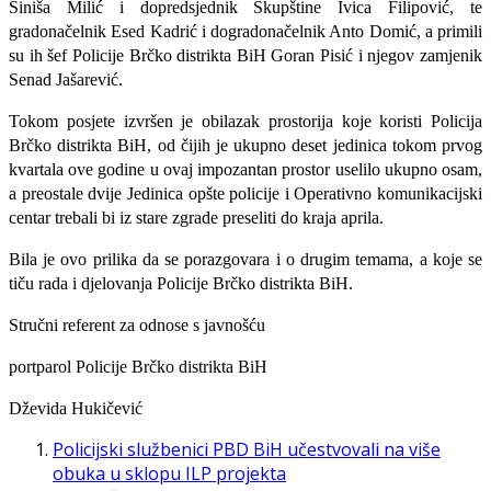
Siniša Milić i dopredsjednik Skupštine Ivica Filipović, te
gradonačelnik Esed Kadrić i dogradonačelnik Anto Domić, a primili
su ih šef Policije Brčko distrikta BiH Goran Pisić i njegov zamjenik
Senad Jašarević.
Tokom posjete izvršen je obilazak prostorija koje koristi Policija
Brčko distrikta BiH, od čijih je ukupno deset jedinica tokom prvog
kvartala ove godine u ovaj impozantan prostor uselilo ukupno osam,
a preostale dvije Jedinica opšte policije i Operativno komunikacijski
centar trebali bi iz stare zgrade preseliti do kraja aprila.
Bila je ovo prilika da se porazgovara i o drugim temama, a koje se
tiču rada i djelovanja Policije Brčko distrikta BiH.
Stručni referent za odnose s javnošću
portparol Policije Brčko distrikta BiH
Dževida Hukičević
Policijski službenici PBD BiH učestvovali na više
obuka u sklopu ILP projekta