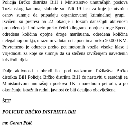
Policija Brčko distrikta BiH i Ministarstvo unutrašnjih poslova
Tuzlanskog kantona, slobode su lišili 19 lica za koje je
utvrđen
osnov sumnje da pripadaju organizovanoj kriminalnoj grupi,
izvršeni su pretresi na 22 lokacije i tokom današnjih aktivnosti
pronađeno je i oduzeto preko četiri kilograma opojne droge Speed,
određena količina opojne droge marihuana, određena količina
nelegalnog oružja, u raznim valutama i apoenima preko 50.000 KM.
Privremeno je oduzeto preko pet motornih vozila visoke klase i
vrijednosti za koje se sumnja da su stečena izvršenjem navedenih
krivičnih djela.
Dalje aktivnosti u obradi lica pod nadzorom Tužilaštva Brčko
distrikta BiH Policija Brčko distrikta BiH će nastaviti u saradnji sa
Ministarstvom unutrašnjih poslova TK u narednom peirodu, a po
okončanju istražnih radnji javnost će biti detaljno obaviještena.
ŠEF
POLICIJE BRČKO DISTRIKTA BiH
mr. Goran Pisić