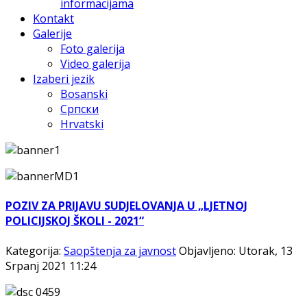
informacijama
Kontakt
Galerije
Foto galerija
Video galerija
Izaberi jezik
Bosanski
Српски
Hrvatski
POZIV ZA PRIJAVU SUDJELOVANJA U „LJETNOJ
POLICIJSKOJ ŠKOLI - 2021“
Kategorija:
Saopštenja za javnost
Objavljeno: Utorak, 13
Srpanj 2021 11:24