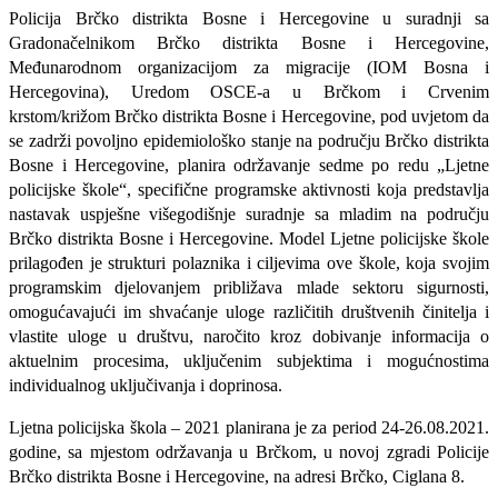
Policija Brčko distrikta Bosne i Hercegovine u
suradnji sa
Gradonačelnikom
Brčko distrikta Bosne i Hercegovine,
Međunarodnom organizacijom za migracije (IOM Bosna i
Hercegovina), Uredom
OSCE-a u
Brčkom i
Crven
im
krst
om
/križ
om
Brčko distrikta Bosne i Hercegovine,
pod uvjetom da
se zadrži povoljno epidemiološko stanje na području Brčko distrikta
Bosne i Hercegovine,
planira održavanje
sedme
po redu „
Lj
etne
policijske škole“, specifične programske aktivnosti koja predstavlja
nastavak uspješne višegodišnje suradnje sa mladim na području
Brčko distrikta Bosne i Hercegovine
.
Model Ljetne policijske škole
prilagođen je strukturi polaznika i ciljevima ove škole, koja svojim
programskim djelovanjem približava mlade sektoru sigurnosti,
omogućavajući im shvaćanje uloge različitih društvenih činitelja i
vlastite uloge u društvu,
naročito
kroz dobivanje informacija o
aktuelnim procesima, uključenim subjektima i mogućnostima
individualnog uključivanja i doprinosa.
Ljetna policijska škola
–
20
21
planirana je za period 24-26.08.2021.
godine, sa mjestom održavanja u
Brčkom,
u novoj zgradi Policije
Brčko distrikta Bosne i Hercegovine, na adresi Brčko, Ciglana 8.