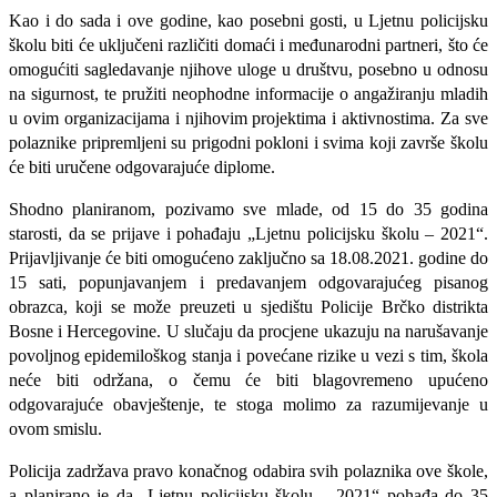
Kao i do sada i o
ve godine, kao posebni gosti, u Ljetnu policijsku
školu biti će uključeni
različiti domaći i međunarodni partneri
, što će
omogućiti sagledavanje njihove uloge u društvu, posebno u odnosu
na sigurnost, te pružiti neophodne informacije o angažiranju mladih
u ovim organizacijama i njihovim projektima i aktivnostima.
Za sve
polaznike pripremljeni su prigodni pokloni i svima koji završe školu
će biti uručene odgovarajuće diplome.
Shodno planiranom, pozivamo sve mlade, od 1
5
do 35 godina
starosti, da se prijave i pohađaju „Ljetnu policijsku školu – 20
21
“.
Prijavljivanje će biti omogućeno zaključno sa
18
.08.20
21
. godine do
15 sati, popunjavanjem i predavanjem odgovarajućeg pisanog
obrazca, koji se može preuzeti u sjedištu Policije Brčko distrikta
Bosne i Hercegovine.
U slučaju da procjene ukazuju na narušavanje
povoljnog epidemiloškog stanja i povećane rizike u vezi s tim, škola
neće biti održana, o čemu će biti blagovremeno upućeno
odgovarajuće obavještenje, te stoga molimo za razumijevanje u
ovom smislu.
Policija zadržava pravo konačnog odabira svih polaznika ove škole
,
a p
lanirano je da „Ljetnu policijsku školu – 20
21
“ pohađa do 35