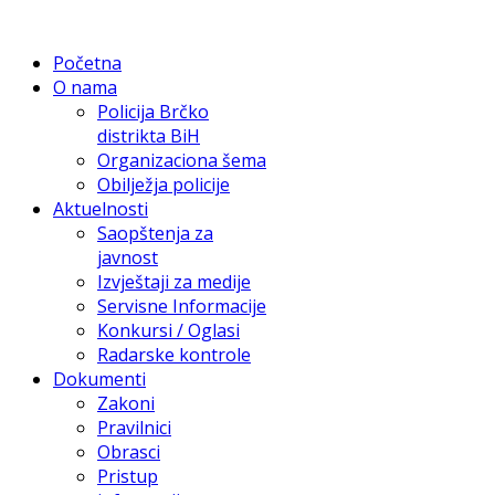
Početna
O nama
Policija Brčko
distrikta BiH
Organizaciona šema
Obilježja policije
Aktuelnosti
Saopštenja za
javnost
Izvještaji za medije
Servisne Informacije
Konkursi / Oglasi
Radarske kontrole
Dokumenti
Zakoni
Pravilnici
Obrasci
Pristup