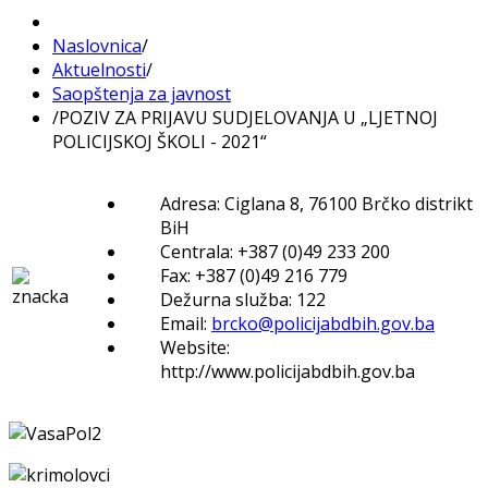
Naslovnica
/
Aktuelnosti
/
Saopštenja za javnost
/
POZIV ZA PRIJAVU SUDJELOVANJA U „LJETNOJ
POLICIJSKOJ ŠKOLI - 2021“
Adresa: Ciglana 8, 76100 Brčko distrikt
BiH
Centrala: +387 (0)49 233 200
Fax: +387 (0)49 216 779
Dežurna služba: 122
Email:
brcko@policijabdbih.gov.ba
Website:
http://www.policijabdbih.gov.ba