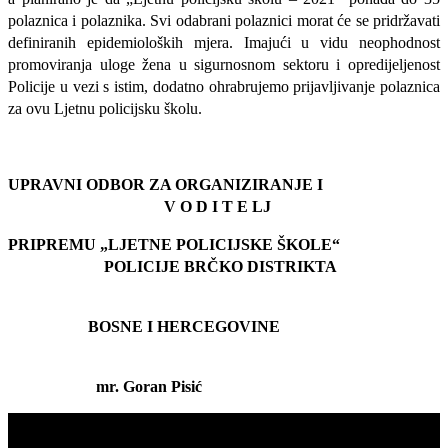
polaznica i polaznika.
Svi odabrani polaznici morat će se pridržavati
definiranih epidemioloških mjera.
Imajući u vidu neophodnost
promoviranja uloge žena u sigurnosnom sektoru i opredijeljenost
Policije u vezi s istim,
dodatno
ohrabrujemo prijavljivanje polaznica
za ovu Ljetnu policijsku školu.
UPRAVNI ODBOR
ZA ORGANIZIRANJE I
V O D I T E LJ
PRIPREMU „LJETNE POLICIJSKE ŠKOLE“
POLICIJE BRČKO DISTRIKTA
BOSNE I HERCEGOVINE
mr. Goran Pisić