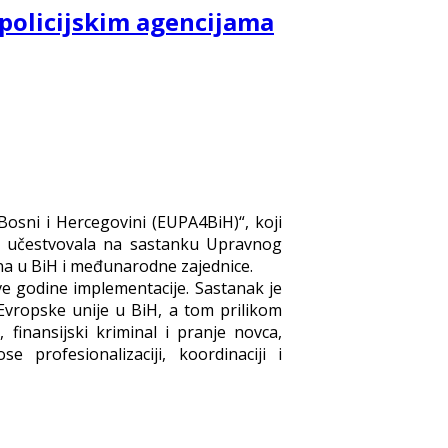
 policijskim agencijama
Bosni i Hercegovini (EUPA4BiH)“, koji
), učestvovala na sastanku Upravnog
kona u BiH i međunarodne zajednice.
e godine implementacije. Sastanak je
Evropske unije u BiH, a tom prilikom
finansijski kriminal i pranje novca,
profesionalizaciji, koordinaciji i