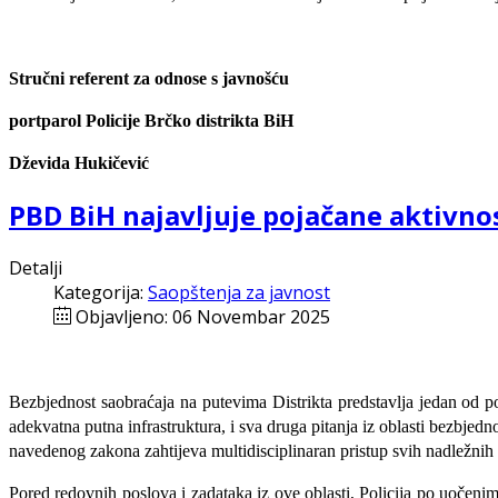
Stručni referent za odnose s javnošću
portparol Policije Brčko distrikta BiH
Dževida Hukičević
PBD BiH najavljuje pojačane aktivnos
Detalji
Kategorija:
Saopštenja za javnost
Objavljeno: 06 Novembar 2025
Bezbjednost saobraćaja na putevima Distrikta predstavlja jedan od po
adekvatna putna infrastruktura, i sva druga pitanja iz oblasti bezbj
navedenog zakona zahtijeva multidisciplinaran pristup svih nadležnih
Pored redovnih poslova i zadataka iz ove oblasti, Policija po uočenim