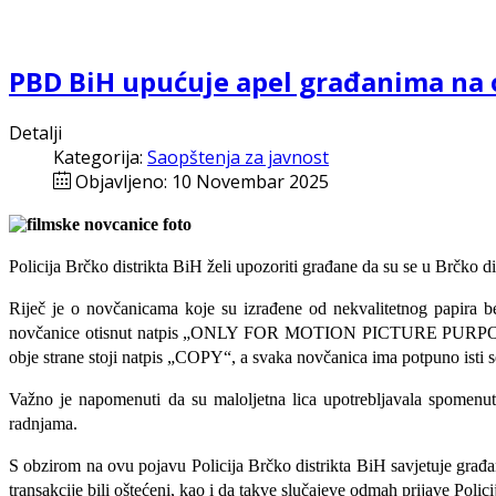
PBD BiH upućuje apel građanima na o
Detalji
Kategorija:
Saopštenja za javnost
Objavljeno: 10 Novembar 2025
Policija Brčko distrikta BiH želi upozoriti građane da su se u Brčko d
Riječ je o novčanicama koje su izrađene od nekvalitetnog papira bez 
novčanice otisnut natpis „ONLY FOR MOTION PICTURE PURPOSES
obje strane stoji natpis „COPY“, a svaka novčanica ima potpuno isti s
Važno je napomenuti da su maloljetna lica upotrebljavala spomenute
radnjama.
S obzirom na ovu pojavu Policija Brčko distrikta BiH savjetuje građ
transakcije bili oštećeni, kao i da takve slučajeve odmah prijave Polici