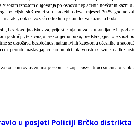
a sa visokim iznosom dugovanja po osnovu neplaćenih novčanih kazni u 
, policijski službenici su u proteklih devet mjeseci 2025. godine zabi
ih maraka, dok se vozaču određuju jedan ili dva kaznena boda.
i, bez dovoljno iskustva, prije sticanja prava na upravljanje ili pod d
m području, te stvaraju prekomjernu buku, predstavljajući opasnost po 
me se ugrožava bezbjednost najranjivijih kategorija učesnika u saobrać
m periodu nastavljajući kontinuitet aktivnosti iz svoje nadležnosti
sa zakonskim ovlaštenjima posebnu pažnju posvetiti učesnicima u saobra
o u posjeti Policiji Brčko distrikta