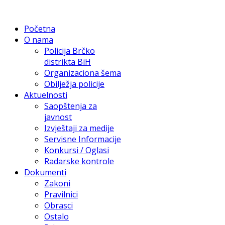
Početna
O nama
Policija Brčko
distrikta BiH
Organizaciona šema
Obilježja policije
Aktuelnosti
Saopštenja za
javnost
Izvještaji za medije
Servisne Informacije
Konkursi / Oglasi
Radarske kontrole
Dokumenti
Zakoni
Pravilnici
Obrasci
Ostalo