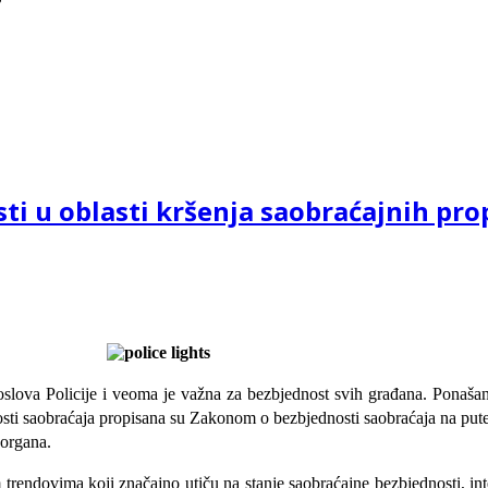
ti u oblasti kršenja saobraćajnih pro
slova Policije i veoma je važna za bezbjednost svih građana. Ponašanj
ednosti saobraćaja propisana su Zakonom o bezbjednosti saobraćaja na p
 organa.
 trendovima koji značajno utiču na stanje saobraćajne bezbjednosti, int