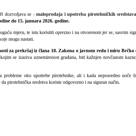
BiH dozvoljava
se -
maloprodaja i upotreba pirotehničkih sredstava
odine do 15. januara 2026. godine.
oguću mjeru, te istu koristiti oprezno i na otvorenom jer se, sasvim s
 koje mogu nastati.
sti za prekršaj iz člana 18. Zakona o javnom redu i miru Brčko 
in kojim se izaziva uznemirenost građana, biti kažnjen novčanom kaz
a probleme oko upotrebe pirotehnike, ali i kada neposredno uoče li
 da pirotehnička sredstva koriste odgovorno i na siguran način.