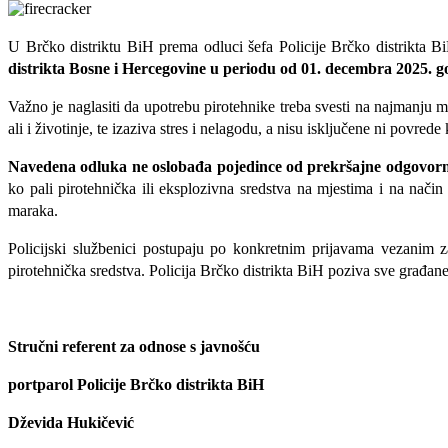
U Brčko distriktu BiH prema
odlu
ci
šefa Policije Brčko distrikta 
distrikta Bosne i Hercegovine u periodu od 01. decembra 2025. g
Važno je naglasiti da upotrebu pirotehnike treba svesti na najmanju m
ali i životinje, te izaziva stres i nelagodu, a nisu isključene ni povrede
Navedena odluka ne oslobađa pojedince od prekršajne odgovorno
ko pali pirotehnička ili eksplozivna sredstva na mjestima i na nač
maraka.
Policijski službenici postupaju po konkretnim prijavama vezanim z
pirotehnička sredstva. Policija Brčko distrikta BiH poziva sve građane
Stručni referent za odnose s javnošću
portparol Policije Brčko distrikta BiH
Dževida Hukičević