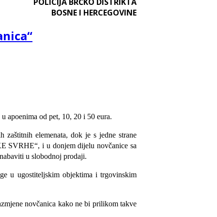
POLICIJA BRČKO DISTRIKTA
BOSNE I HERCEGOVINE
anica“
 u apoenima od pet, 10, 20 i 50 eura.
ih zaštitnih elemenata, dok je s jedne strane
SVRHE“, i u donjem dijelu novčanice sa
nabaviti u slobodnoj prodaji.
ge u ugostiteljskim objektima i trgovinskim
razmjene novčanica kako ne bi prilikom takve