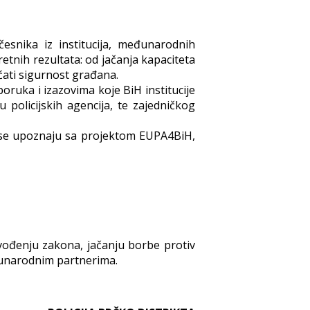
esnika iz institucija, međunarodnih
etnih rezultata: od jačanja kapaciteta
ećati sigurnost građana.
ruka i izazovima koje BiH institucije
 policijskih agencija, te zajedničkog
a se upoznaju sa projektom EUPA4BiH,
ovođenju zakona, jačanju borbe protiv
eđunarodnim partnerima.