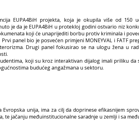
cija EUPA4BiH projekta, koja je okupila više od 150 uč
nuto je da je EUPA4BiH u protekloj godini ostvario niz konkr
 dokumenata koji će unaprijediti borbu protiv kriminala i pov
 Prvi panel bio je posvećen primjeni MONEYVAL i FATF prepo
 terorizma. Drugi panel fokusirao se na ulogu žena u radu
sti.
entima, koji su kroz interaktivan dijalog imali priliku d
 mogućnostima budućeg angažmana u sektoru.
a Evropska unija, ima za cilj da doprinese efikasnijem spr
la, te jačanju međuinstitucionalne saradnje u zemlji i sa m