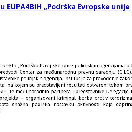
ektu EUPA4BiH „Podrška Evropske unije
projekta „Podrška Evropske unije policijskim agencijama u 
ji predvodi Centar za međunarodnu pravnu saradnju (CILC
edstavnike policijskih agencija, institucija za provođenje za
, na kojem su predstavljeni rezultati ostvareni tokom prv
BiH, te međunarodnih partnera i predstavnike Delegacije 
rojekta – organizovani kriminal, borba protiv terorizma, 
ta snažna podrška nastavku aktivnosti koje doprinose 
.