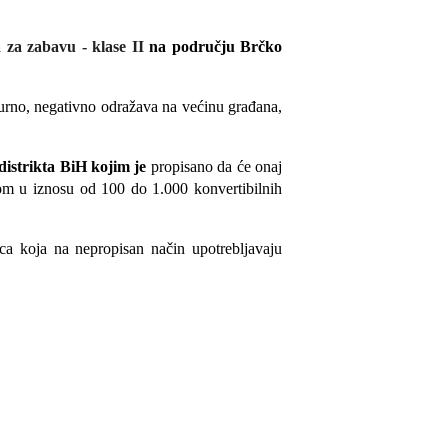
 za zabavu - klase II
na području Brčko
igurno, negativno odražava na većinu građana,
distrikta BiH kojim je
propisano da će onaj
nom u iznosu od 100 do 1.000 konvertibilnih
ca koja na nepropisan način upotrebljavaju