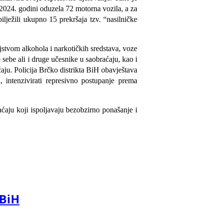
2024. godini oduzela 72 motorna vozila, a za
lježili ukupno 15 prekršaja tzv. “nasilničke
ejstvom alkohola i narkotičkih sredstava, voze
sebe ali i druge učesnike u saobraćaju, kao i
aju. Policija Brčko distrikta BiH obavještava
, intenzivirati represivno postupanje prema
ćaju koji ispoljavaju bezobzirno ponašanje i
 BiH