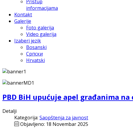
Pristup
informacijama
Kontakt
Galerije
Foto galerija
Video galerija
Izaberi jezik
Bosanski
Српски
Hrvatski
PBD BiH upućuje apel građanima na o
Detalji
Kategorija:
Saopštenja za javnost
Objavljeno: 18 Novembar 2025