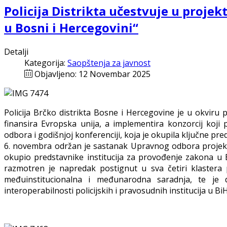
Policija Distrikta učestvuje u proj
u Bosni i Hercegovini“
Detalji
Kategorija:
Saopštenja za javnost
Objavljeno: 12 Novembar 2025
Policija Brčko distrikta Bosne i Hercegovine je u okviru 
finansira Evropska unija, a implementira konzorcij ko
odbora i godišnjoj konferenciji, koja je okupila ključne pr
6. novembra održan je sastanak Upravnog odbora projekta
okupio predstavnike institucija za provođenje zakona u 
razmotren je napredak postignut u sva četiri klastera p
međuinstitucionalna i međunarodna saradnja, te je da
interoperabilnosti policijskih i pravosudnih institucija u BiH