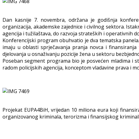
Dan kasnije 7. novembra, održana je godišnja konferen
organizacija, akademske zajednice i civilnog sektora. Istak
agencija i tužilaštava, do razvoja strateških i operativnih
Konferencijski program obuhvatio je dva tematska panela.
imaju u oblasti sprječavanja pranja novca i finansiranja
djelovanja u osnaživanju pozicije žena u sektoru bezbjedno
Poseban segment programa bio je posvećen mladima i stud
radom policijskih agencija, konceptom vladavine prava i
Projekat EUPA4BiH, vrijedan 10 miliona eura koji finansir
organizovanog kriminala, terorizma i finansijskog krimina