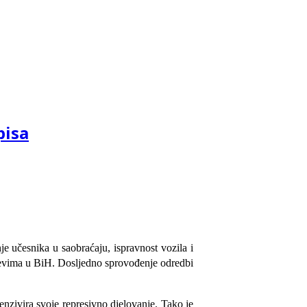
pisa
e učesnika u saobraćaju, ispravnost vozila i
utevima u BiH. Dosljedno sprovođenje odredbi
enzivira svoje represivno djelovanje. Tako je