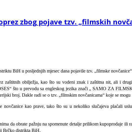
prez zbog pojave tzv. „filmskih novč
istriktu BiH u posljednjih mjesec dana pojavile tzv. „filmske novčanice“
zaštitnih obilježja, kao što su vodeni znak i zaštitna nit, ali i drug
“ što u prevodu sa engleskog jezika znači „ SAMO ZA FILMSKE 
erijski broj. Dakle radi se o tzv. „filmskim novčanicama“ koje se mogu 
 novčanice kao prave, tako što su u nekoliko slučajeva plaćali uslu
anima da obrate pažnju na spomenute detalje prilikom kupoprodaje ili 
ji Brčko distrikta BiH.