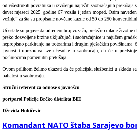
od višestrukih povratnika u izvršenju najtežih saobraćajnih prekršaj
devet mjeseci 2025. godine 67 vozila i jedan moped.
Osim navedenog
vožnje” za šta su propisane novčane kazne od 50 do 250 konvertibiln
Učestale su pojave da određeni broj vozača, pretežno mlađe životne dob
preko dozvoljene brzine uključujući i saobraćajnice u najužem gradsko
nepropisno parkiranje na trotoarima i drugim pješačkim površinama, či
javnost i upozorava sve učesnike u saobraćaju, da će u predstojeće
počiniocima pomenutih prekršaja.
Ovom prilikom
želimo ukazati da će policijski službenici u skladu 
bahatost u saobraćaju.
Stručni referent za odnose s javnošću
portparol Policije Brčko distrikta BiH
Dževida Hukičević
Komandant NATO štaba Sarajevo boravi