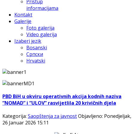
Pristup
informacijama
Kontakt
Galerije
Foto galerija
Video galerija
Izaberi jezik
Bosanski
Српски
Hrvatski
PBD BiH u okviru operativnih akcija kodnih naziva
“NOMAD” i “ULOV” rasvijetlila 20 krivičnih djela
Kategorija:
Saopštenja za javnost
Objavljeno: Ponedjeljak,
26 Januar 2026 15:11