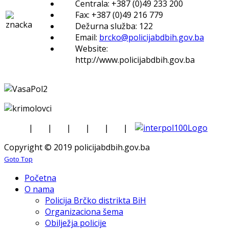
Centrala: +387 (0)49 233 200
Fax: +387 (0)49 216 779
Dežurna služba: 122
Email:
brcko@policijabdbih.gov.ba
Website:
http://www.policijabdbih.gov.ba
|
|
|
|
|
|
Copyright © 2019 policijabdbih.gov.ba
Goto Top
Početna
O nama
Policija Brčko distrikta BiH
Organizaciona šema
Obilježja policije