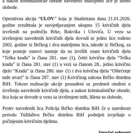
a nakon kriminalističke obrade navedeno maloljetno lice je lišeno
slobode.
Operativna akcija “
ULOV
” koja je finalizirana dana 21.01.2026.
godine rezultirala je rasvjetljavanjem ukupno 15 krivičnih djela
izvršenih na području Brke, Bukvika i Ulovića. U vezu sa
izvršenjem navedenih krivičnih djela dovodi se jedno lice rođeno
2002. godine iz Brčkog i dva maloljetna lica, takođe iz Brčkog, za
koje postoje osnovi sumnje da su izvršili osam krivičnih djela
“Teška krađa” iz člana 281. stav (1), četiri krivična djela “Teška
krađa” iz člana 281. stav (1) u vezi sa članom 28., jedno krivično
djelo “Krađa” iz člana 280. stav (1) i dva krivična djela “Oštećenje
tuđe stvari” iz člana 287. stav (1) Krivičnog zakona Brčko distrikta
BiH. Tokom realizacije akcije pronađeni su predmeti otuđeni u
izvršenju navedenih krivičnih djela, a nakon kriminalističke obrade,
lica koja se dovode u vezu sa izvršenjem istih, lišena su slobode,
Protiv navedenih lica Policija Brčko distrikta BiH će u narednom
periodu Tužilaštvu Brčko distrikta BiH podnijeti izvještaje o
počinjenim krivičnim djelima.
Stručni referent