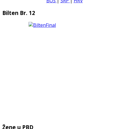
BOS
|
SRP
|
HRV
Bilten Br. 12
Žene u PBD