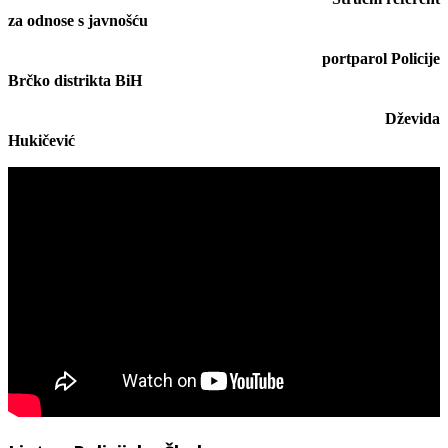
za odnose s javnošću
portparol Policije
Brčko distrikta BiH
Dževida
Hukičević