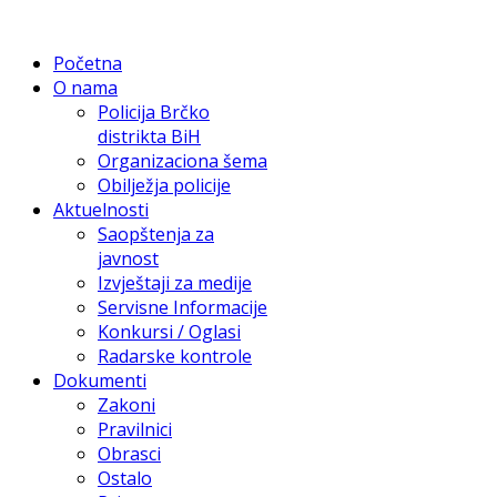
Početna
O nama
Policija Brčko
distrikta BiH
Organizaciona šema
Obilježja policije
Aktuelnosti
Saopštenja za
javnost
Izvještaji za medije
Servisne Informacije
Konkursi / Oglasi
Radarske kontrole
Dokumenti
Zakoni
Pravilnici
Obrasci
Ostalo