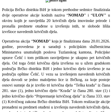
Policija Brčko distrikta BiH je tokom prethodne sedmice finalizirala
dvije operativne akcije kodnih naziva “
NOMAD
” i “
ULOV
” u
okviru kojih je rasvijetlila 20 krivičnih djela imovinske prirode i
pronašla predmete otuđene u izvršenju istih, te slobode lišila
izvršioce navedenih krivičnih djela.
Operativna akcija “
NOMAD
” koja je finalizirana dana 20.01.2026.
godine, provedena je u saradnji s policijskim službenicima
Ministarstva unutrašnjih poslova Tuzlanskog kantona, Policijske
uprave Čelić i tom prilikom rasvijetljeno je ukupno pet krivičnih
djela. Od toga četiri krivična djela izvršena su u užem gradskom
području Brčko distrikta BiH i jedno krivično djelo izvršeno je na
području opštine Čelić. U vezu sa izvršenjem navedenih krivičnih
djela dovodi se jedno maloljetno lice iz Brčkog, za koje postoje
osnovi sumnje da je izvršio tri krivična djela “Teška krađa” iz člana
281. stav (1), jedno krivično djelo “Krađa” iz člana 280. stav (1) i
jedno krivično djelo “Pripremanje krivičnog djela” iz člana 333. stav
(1) Krivičnog zakona Brčko distrikta BiH. Tokom realizacije akcije
pronađeni su predmeti otuđeni u izvršenju navedenih krivičnih djela,