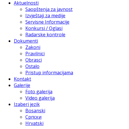
Aktuelnosti
Saopštenja za javnost
Izvještaji za medije
Servisne Informacije
Konkursi / Oglasi
Radarske kontrole
Dokumenti
Zakoni
Pravilnici
Obrasci
Ostalo
Pristup informacijama
Kontakt
Galerije
Foto galerija
Video galerija
Izaberi jezik
Bosanski
Српски
Hrvatski