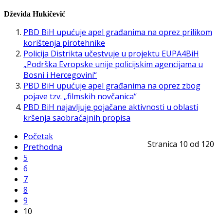
Dževida Hukičević
PBD BiH upućuje apel građanima na oprez prilikom
korištenja pirotehnike
Policija Distrikta učestvuje u projektu EUPA4BiH
„Podrška Evropske unije policijskim agencijama u
Bosni i Hercegovini“
PBD BiH upućuje apel građanima na oprez zbog
pojave tzv. „filmskih novčanica“
PBD BiH najavljuje pojačane aktivnosti u oblasti
kršenja saobraćajnih propisa
Početak
Stranica 10 od 120
Prethodna
5
6
7
8
9
10