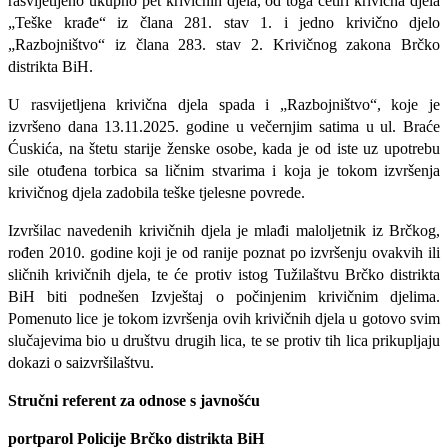
rasvijetljeno ukupno pet krivičnih djela, od toga četiri krivična djela
„Teške krađe“ iz člana 281. stav 1. i jedno krivično djelo
„Razbojništvo“ iz člana 283. stav 2. Krivičnog zakona Brčko
distrikta BiH.
U rasvijetljena krivična djela spada i „Razbojništvo“, koje je
izvršeno dana 13.11.2025. godine u večernjim satima u ul. Braće
Ćuskića, na štetu starije ženske osobe, kada je od iste uz upotrebu
sile otuđena torbica sa ličnim stvarima i koja je tokom izvršenja
krivičnog djela zadobila teške tjelesne povrede.
Izvršilac navedenih krivičnih djela je mlađi maloljetnik iz Brčkog,
rođen 2010. godine koji je od ranije poznat po izvršenju ovakvih ili
sličnih krivičnih djela, te će protiv istog Tužilaštvu Brčko distrikta
BiH biti podnešen Izvještaj o počinjenim krivičnim djelima.
Pomenuto lice je tokom izvršenja ovih krivičnih djela u gotovo svim
slučajevima bio u društvu drugih lica, te se protiv tih lica prikupljaju
dokazi o saizvršilaštvu.
Stručni referent za odnose s javnošću
portparol Policije Brčko distrikta BiH