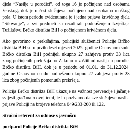
djela “Nasilje u porodici”, od toga 16 je počinjeno nad osobama
ženskog, dok je u šest slučajeva počinjeno nad osobama muškog
pola. U istom periodu evidentirana je i jedna prijava krivičnog djela
“Silovanje”, a svi predmeti su rezultirali podnošenjem Izvještaja
Tužilaštvu Brčko distrikta BiH o počinjenom krivičnom djelu.
Ako govorimo o prekršajima, policijski službenici Policije Brčko
distrikta BiH su u prvih deset mjeseci 2025. godine Osnovnom sudu
Brčko distrikta BiH podnijeli ukupno 27 zahtjeva protiv 33 lica
zbog počinjenih prekršaja po Zakonu o zaštiti od nasilja u porodici
Brčko distrikta BiH, dok je u periodu od 01.01. do 31.12.2024.
godine Osnovnom sudu podnešeno ukupno 27 zahtjeva protiv 28
lica zbog počinjenih pomenutih prekršaja.
Policija Brčko distrikta BiH ukazuje na važnost prevencije i jačanje
svijesti građana o ovoj temi, te ih pozivamo da sve slučajeve nasilja
prijave Policiji na brojeve telefona 049/233-200 ili 122.
Stručni referent za odnose s javnošću
portparol Policije Brčko distrikta BiH