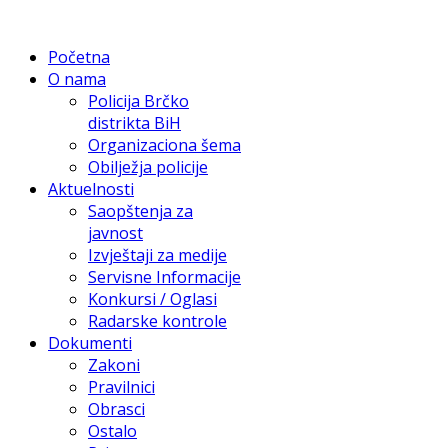
Početna
O nama
Policija Brčko
distrikta BiH
Organizaciona šema
Obilježja policije
Aktuelnosti
Saopštenja za
javnost
Izvještaji za medije
Servisne Informacije
Konkursi / Oglasi
Radarske kontrole
Dokumenti
Zakoni
Pravilnici
Obrasci
Ostalo