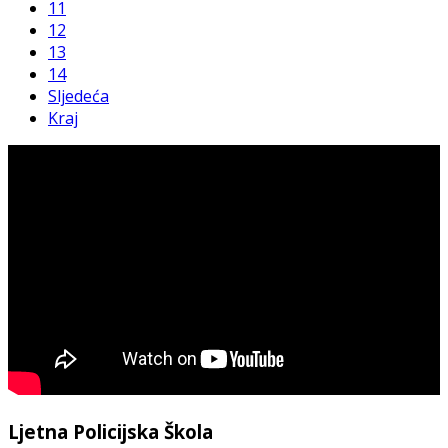
11
12
13
14
Sljedeća
Kraj
Ljetna Policijska Škola