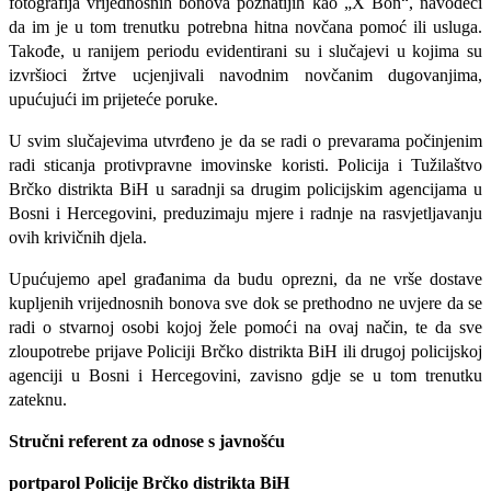
fotografija vrijednosnih bonova poznatijih kao „X Bon“, navodeći
da im je u tom trenutku potrebna hitna novčana pomoć ili usluga.
Takođe, u ranijem periodu evidentirani su i slučajevi u kojima su
izvršioci žrtve ucjenjivali navodnim novčanim dugovanjima,
upućujući im prijeteće poruke.
U svim slučajevima utvrđeno je da se radi o prevarama počinjenim
radi sticanja protivpravne imovinske koristi. Policija i Tužilaštvo
Brčko distrikta BiH u saradnji sa drugim policijskim agencijama u
Bosni i Hercegovini, preduzimaju mjere i radnje na rasvjetljavanju
ovih krivičnih djela.
Upućujemo apel građanima da budu oprezni, da ne vrše dostave
kupljenih vrijednosnih bonova sve dok se prethodno ne uvjere da se
radi o stvarnoj osobi kojoj žele pomoći na ovaj način, te da sve
zloupotrebe prijave Policiji Brčko distrikta BiH ili drugoj policijskoj
agenciji u Bosni i Hercegovini, zavisno gdje se u tom trenutku
zateknu.
Stručni referent za odnose s javnošću
portparol Policije Brčko distrikta BiH