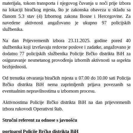
materijala, tokom transporta i njegovog čuvanja u noći prije izbora
na lokaciji biračkog mjesta, što je zakonska obaveza u skladu sa
članom 5.3 stav (4) Izbornog zakona Bosne i Hercegovine. Za
navedene aktivnosti angažovano je ukupno 97 policijskih
službenika.
Na dan Prijevremenih izbora 23.11.2025. godine pored 40
službenika koji izvršavaju redovne poslove i zadatke, angažovano je
dodatno 77 policijskih službenika Policije Brčko distrikta BiH za
osiguravanje nesmetanog provođenja izbornih aktivnosti sa aspekta
bezbjednosti.
Od trenutka otvaranja biračkih mjesta u 07.00 do 10.00 sati Policija
Brčko distrikta BiH nema zaprimljenih prijava povezanih sa
eventualnim nepravilnostima u izbornom procesu.
Aktivnostima Policije Brčko distrikta BiH na dan prijevremenih
izbora rukovodi Operativni štab.
Stručni referent za odnose s javnošću
portparol Policije Brčko distrikta BiH