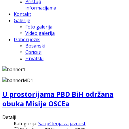
Pristup
informacijama
Kontakt
Galerije
Foto galerija
Video galerija
Izaberi jezik
Bosanski
Српски
Hrvatski
U prostorijama PBD BiH održana
obuka Misije OSCEa
Detalji
Kategorija:
Saopštenja za javnost