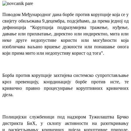
Поводом Међународног дана борбе против корупције која се у
свијету обиљежава 9.децембра, подсјећамо, да према једној од
дефиниција “Корупција подразумијева тражење, нуђење,
давање или прихватање, директно или индиректно, мита или
неке друге недопустиве користи или могућности која
изобличава ваљано вршење дужности или понашање онога
који прима мито или недопустиву корист од тога”.
Борба против корупције захтијева системско супротстављање
кроз превенцију, координацију борбе против исте, те
кривично правно процесуирање коруптивних кривичних
дјела.
Полицијски службеници под надзором Тужилаштва Брчко
дистрикта БиХ, у склопу активности на разоткривању
и расвјетљавању кривичних дијела коруптивне природе,