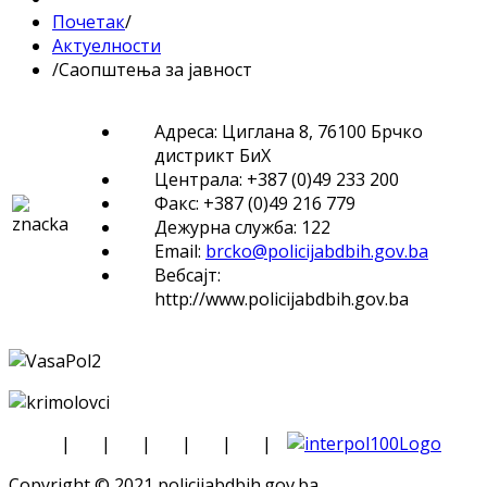
Почетак
/
Актуелности
/
Саопштења за јавност
Адреса: Циглана 8, 76100 Брчко
дистрикт БиХ
Централа: +387 (0)49 233 200
Факс: +387 (0)49 216 779
Дежурна служба: 122
Email:
brcko@policijabdbih.gov.ba
Вебсајт:
http://www.policijabdbih.gov.ba
|
|
|
|
|
|
Copyright © 2021 policijabdbih.gov.ba