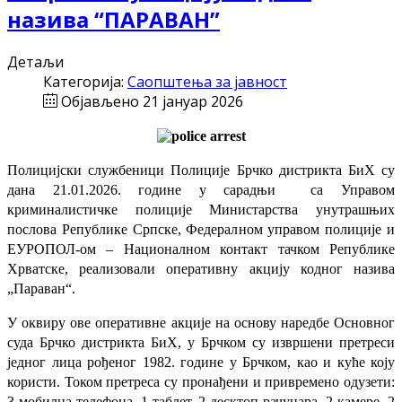
назива “ПАРАВАН”
Детаљи
Категорија:
Саопштења за јавност
Објављено 21 јануар 2026
Полицијски службеници Полиције Брчко дистрикта БиХ су
дана 21.01.2026. године у сарадњи
са Управом
криминалистичке полиције Министарства унутрашњих
послова Републике Српске, Федералном управом полиције и
ЕУРОПОЛ-ом – Националном контакт тачком Републике
Хрватске, реализовали оперативну акцију кодног назива
„Параван“.
У оквиру ове оперативне акције на основу наредбе Основног
суда Брчко дистрикта БиХ, у Брчком су извршени претреси
једног лица рођеног 1982. године у Брчком, као и куће коју
користи. Током претреса су пронађени и привремено одузети:
3 мобилна телефона, 1 таблет, 2 десктоп рачунара, 2 камере, 2