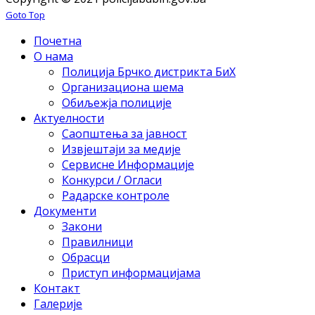
Goto Top
Почетна
О нама
Полиција Брчко дистрикта БиХ
Организациона шема
Обиљежја полиције
Актуелности
Саопштења за јавност
Извјештаји за медије
Сервисне Информације
Конкурси / Огласи
Радарске контроле
Документи
Закони
Правилници
Обрасци
Приступ информацијама
Контакт
Галерије