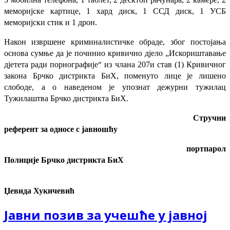
меморијске картице, 1 хард диск, 1 ССД диск, 1 УСБ
меморијски стик и 1 дрон.
Након извршене криминалистичке обраде, због постојања
основа сумње да је починио кривично дјело „Искориштавање
дјетета ради порнографије“ из члана 207и став (1) Кривичног
закона Брчко дистрикта БиХ, поменуто лице је лишено
слободе, а о наведеном је упознат дежурни тужилац
Тужилаштва Брчко дистрикта БиХ.
С
тручни
референт за односе с јавношћу
портпарол
Полиције Брчко дистрикта БиХ
Џевида Хукичевић
Јавни позив за учешће у јавној