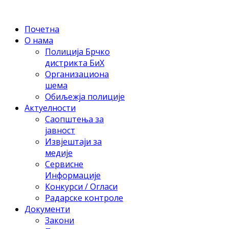
Почетна
О нама
Полиција Брчко
дистрикта БиХ
Организациона
шема
Обиљежја полиције
Актуелности
Саопштења за
јавност
Извјештаји за
медије
Сервисне
Информације
Конкурси / Огласи
Радарске контроле
Документи
Закони