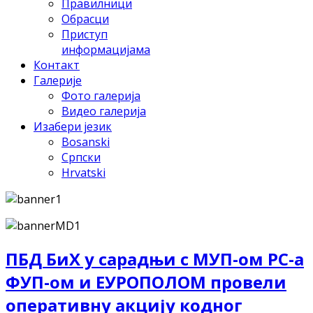
Правилници
Обрасци
Приступ
информацијама
Контакт
Галерије
Фото галерија
Видео галерија
Изабери језик
Bosanski
Српски
Hrvatski
ПБД БиХ у сарадњи с МУП-ом РС-а
ФУП-ом и ЕУРОПОЛОМ провели
оперативну акцију кодног