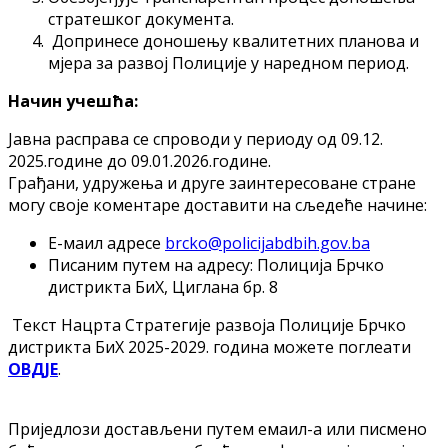
стратешког документа.
Допринесе доношењу квалитетних планова и
мјера за развој Полиције у наредном период.
Начин учешћа:
Јавна расправа се спроводи у периоду од 09.12.
2025.године до 09.01.2026.године.
Грађани, удружења и друге заинтересоване стране
могу своје коментаре доставити на сљедеће начине:
Е-маил адресе
brcko@policijabdbih.gov.ba
Писаним путем на адресу: Полиција Брчко
дистрикта БиХ, Циглана бр. 8
Текст Нацрта Стратегије развоја Полиције Брчко
дистрикта БиХ 2025-2029. година можете поглеати
ОВДЈЕ
.
Приједлози достављени путем емаил-а или писмено