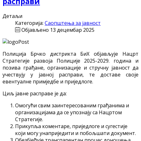
расправи
Детаљи
Категорија:
Саопштења за јавност
Објављено 13 децембар 2025
Полиција Брчко дистрикта БиХ објављује Нацрт
Стратегије развоја Полиције 2025-2029. година и
позива грађане, организације и стручну јавност да
учествују у јавној расправи, те доставе своје
евентуалне примједбе и приједлоге.
Циљ јавне расправе је да:
Омогући свим заинтересованим грађанима и
организацијама да се упознају са Нацртом
Стратегије.
Прикупља коментаре, приједлоге и сугестије
који могу унаприједити и побољшати документ.
Обезбјеђује транспарентан процес доношења