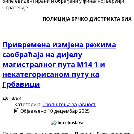
биће евидентирани и обрађени у финалној верзији
Стратегије.
ПОЛИЦИЈА БРЧКО ДИСТРИКТА БИХ
Привремена измјена режима
саобраћаја на дијелу
магистралног пута М14 1 и
некатегорисаном путу ка
Грбавици
Детаљи
Категорија:
Саопштења за јавност
Објављено 10 децембар 2025
На основу законских овлаштења, Полиција Брчко дистрикта