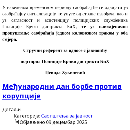
У наведеном временском периоду саобраћај ће се одвијати уз
саобраћајну сигнализацију, те упуте од стране извођача, као и
уз сагласност и асистенцију полицијских службеника
Полиције Брчко дистрикта БиХ,
те уз наизмјенично
пропуштање саобраћаја
једном коловозном траком у оба
смјера
.
Стручни референт за односе с јавношћу
портпрол Полиције Брчко дистрикта БиХ
Џевида Хукичевић
Међународни дан борбе против
корупције
Детаљи
Категорија:
Саопштења за јавност
Објављено 09 децембар 2025