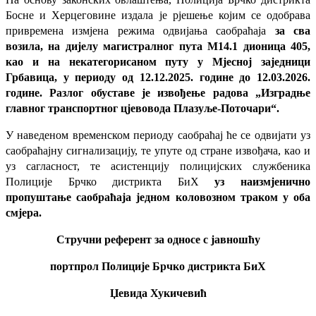
Босне и Херцеговине издала је рјешење којим се одобрава
привремена измјена режима одвијања саобраћаја
за сва
возила, на дијелу магистралног пута М14.1 дионица 405,
као и на некатегорисаном путу у Мјесној заједници
Грбавица, у периоду од 12.12.2025. године до 12.03.2026.
године. Разлог обуставе је извођење радова „Изградње
главног транспортног цјевовода Плазуље-Поточари“.
У наведеном временском периоду саобраћај ће се одвијати уз
саобраћајну сигнализацију, те упуте од стране извођача, као и
уз сагласност, те асистенцију полицијских службеника
Полиције Брчко дистрикта БиХ
уз наизмјенично
пропуштање саобраћаја једном коловозном траком у оба
смјера.
Стручни референт за односе с јавношћу
портпрол Полиције Брчко дистрикта БиХ
Џевида Хукичевић