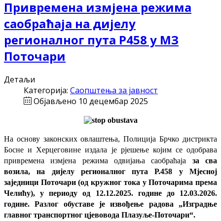
Привремена измјена режима
саобраћаја на дијелу
регионалног пута Р458 у МЗ
Поточари
Детаљи
Категорија:
Саопштења за јавност
Објављено 10 децембар 2025
На основу законских овлаштења, Полиција Брчко дистрикта
Босне и Херцеговине издала је рјешење којим се одобрава
привремена измјена режима одвијања саобраћаја
за сва
возила, на дијелу регионалног пута Р.458 у Мјесној
заједници Поточари (од кружног тока у Поточарима према
Челићу), у периоду од 12.12.2025. године до 12.03.2026.
године. Разлог обуставе је извођење радова „Изградње
главног транспортног цјевовода Плазуље-Поточари“.