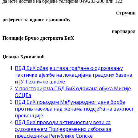
да исте доставе на бројеве телефона 049/233-200 или 122.
С
тручни
референт за односе с јавношћу
портпарол
Полиције Брчко дистрикта БиХ
Џевида Хукичевић
ПБД БиХ обавјештава грађане о одржавању
тактичке вјежбе на локацијама градских базена
и ЈУ Техничке школе
У просторијама ПБД БиХ одржана обука Мисије
ОСЦЕа
ПБД БиХ поводом Међународног дана борбе
против насиља над женама подсјећа на важност
превенције
ПБД БиХ проводи активности у вези са
одржавањем Пријевремених избора за
предсједника Републике Српске