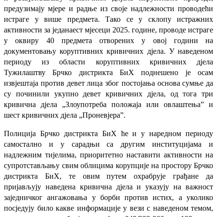
предузимају мјере и радње из своје надлежности проводећи
истраге у више предмета. Тако се у склопу истражних
активности за једанаест мјесеци 2025. године, проводе истраге
у оквиру 40 предмета отворених у овој години на
документовању коруптивних кривичних дјела. У наведеном
периоду из области коруптивних кривичних дјела
Тужилаштву Брчко дистрикта БиХ поднешено је осам
извјештаја против девет лица због постојања основа сумње да
су починили укупно девет кривичних дјела, од тога три
кривична дјела „Злоупотреба положаја или овлаштења” и
шест кривичних дјела „Проневјера”.
Полиција Брчко дистрикта БиХ ће и у наредном периоду
самостално и у сарадњи са другим институцијама и
надлежним тијелима, приоритетно наставити активности на
супротстављању свим облицима корупције на простору Брчко
дистрикта БиХ, те овим путем охрабрује грађане да
пријављују наведена кривична дјела и указују на важност
заједничког ангажовања у борби против истих, а уколико
посједују било какве информације у вези с наведеном темом,