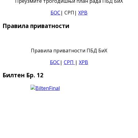
Преузмите трогодишњи план рада ПБД БиХ
БОС
| СРП|
ХРВ
Правила приватности
Правила приватности ПБД БиХ
БОС
|
СРП
|
ХРВ
Билтен Бр. 12