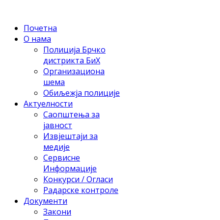
Почетна
О нама
Полиција Брчко
дистрикта БиХ
Организациона
шема
Обиљежја полиције
Актуелности
Саопштења за
јавност
Извјештаји за
медије
Сервисне
Информације
Конкурси / Огласи
Радарске контроле
Документи
Закони