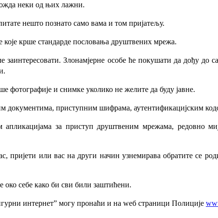
можда неки од њих лажни.
 питате нешто познато само вама и том пријатељу.
јаве које крше стандарде пословања друштвених мрежа.
ле заинтересовати. Злонамјерне особе ће покушати да дођу до с
и.
е фотографије и снимке уколико не желите да буду јавне.
чним документима, приступним шифрама, аутентификацијским ко
им апликацијама за приступ друштвеним мрежама, редовно ми
ас, пријети или вас на други начин узнемирава обратите се род
де око себе како би сви били заштићени.
“Сигурни интернет” могу пронаћи и на wеб страници Полиције
www