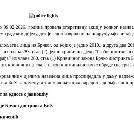
о 09.02.2026. године провела оперативну акцију кодног назив
 градском дијелу, док је једно извршено на подручју мјесне заје
ољетна лица из Брчког, од којих је једно 2010., а друга два 20
з члана 283. став (2), једно кривично дјело “Разбојништво” из ч
Крађа” из члана 280. став (1) Кривичног закона Брчко дистрикта
их кривичних дјела, а након криминалистичке обраде сва три л
 кривичним дјелима наведена лица прослиједила у даљу надле
рикта БиХ за поменута три малољетника одредио једномјесечни п
 за односе с јавношћу
је Брчко дистрикта БиХ
укичевић