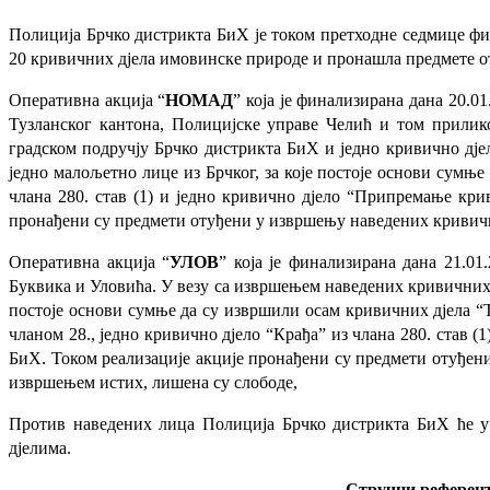
Полиција Брчко дистрикта БиХ је током претходне седмице фи
20 кривичних дјела имовинске природе и пронашла предмете о
Оперативна акција “
НОМАД
” која је финализирана дана 20.
Тузланског кантона, Полицијске управе Челић и том прилик
градском подручју Брчко дистрикта БиХ и једно кривично дје
једно малољетно лице из Брчког, за које постоје основи сумње 
члана 280. став (1) и једно кривично дјело “Припремање крив
пронађени су предмети отуђени у извршењу наведених кривичн
Оперативна акција “
УЛОВ
” која је финализирана дана 21.0
Буквика и Уловића. У везу са извршењем наведених кривичних дј
постоје основи сумње да су извршили осам кривичних дјела “Теш
чланом 28., једно кривично дјело “Крађа” из члана 280. став (
БиХ. Током реализације акције пронађени су предмети отуђени
извршењем истих, лишена су слободе,
Против наведених лица Полиција Брчко дистрикта БиХ ће 
дјелима.
Стручни референт