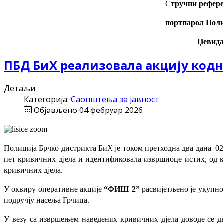
С
тручни рефере
портпарол Поли
Џевида
ПБД БиХ реализовала акцију кодн
Детаљи
Категорија:
Саопштења за јавност
Објављено 04 фебруар 2026
Полиција Брчко дистрикта БиХ је током претходна два дана 02
пет кривичних дјела и идентификовала извршиоце истих, од к
кривичних дјела.
У оквиру оперативне акције
“ФИШ 2”
расвијетљено је укупно
подручју насеља Грчица.
У везу са извршењем наведених кривичних дјела доводе се дв