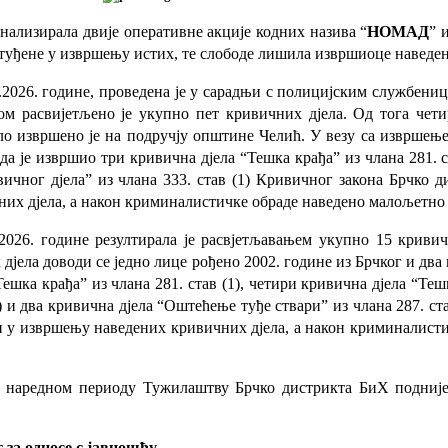
нализирала двије оперативне акције кодних назива “
НОМАД
” 
туђене у извршењу истих, те слободе лишила извршиоце наведен
01.2026. године, проведена је у сарадњи с полицијским службе
ом расвијетљено је укупно пет кривичних дјела. Од тога чет
ло извршено је на подручју општине Челић. У везу са извршењ
да је извршио три кривична дјела “Тешка крађа” из члана 281. с
ичног дјела” из члана 333. став (1) Кривичног закона Брчко д
их дјела, а након криминалистичке обраде наведено малољетно 
1.2026. године резултирала је расвјетљавањем укупно 15 криви
ела доводи се једно лице рођено 2002. године из Брчког и два м
ка крађа” из члана 281. став (1), четири кривична дјела “Тешка
1) и два кривична дјела “Оштећење туђе ствари” из члана 287. с
 у извршењу наведених кривичних дјела, а након криминалистичк
у наредном периоду Тужилаштву Брчко дистрикта БиХ подниј
 за односе с јавношћу