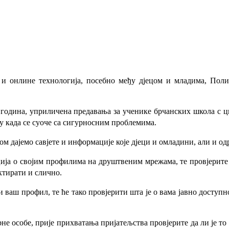
и онлине технологија, посебно међу дјецом и младима, Поли
 година, уприличена предавања за ученике брчанских школа с ц
ку када се суоче са сигурносним проблемима.
 дајемо савјете и информације које дјеци и омладини, али и од
а о својим профилима на друштвеним мрежама, те провјерите ш
ктирати и слично.
 ваш профил, те ће тако провјерити шта је о вама јавно доступн
рне особе, прије прихватања пријатељства провјерите да ли је т