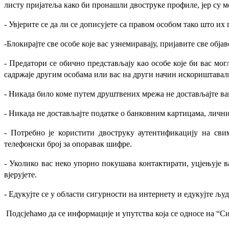
листу пријатеља како би пронашли двоструке профиле, јер су 
- Увјерите се да ли се дописујете са правом особом тако што их
-Блокирајте све особе које вас узнемиравају, пријавите све об
- Предатори се обично представљају као особе које би вас мог
садржаје другим особама или вас на други начин искориштавал
- Никада било коме путем друштвених мрежа не достављајте ваш
- Никада не достављајте податке о банковним картицама, ли
- Потребно је користити двоструку аутентификацију на св
телефонски број за опоравак шифре.
- Уколико вас неко упорно покушава контактирати, уцјењује в
вјерујете.
- Едукујте се у области сигурности на интернету и едукујте љу
Подсјећамо да се информације и упутства која се односе на 