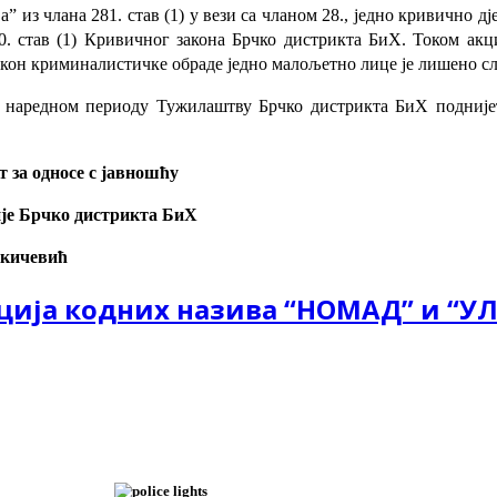
а” из члана 281. став (1) у вези са чланом 28., једно кривично дј
70. став (1) Кривичног закона Брчко дистрикта БиХ. Током ак
кон криминалистичке обраде једно малољетно лице је лишено сл
у наредном периоду Тужилаштву Брчко дистрикта БиХ подниј
 за односе с јавношћу
је Брчко дистрикта БиХ
укичевић
ција кодних назива “НОМАД” и “УЛ