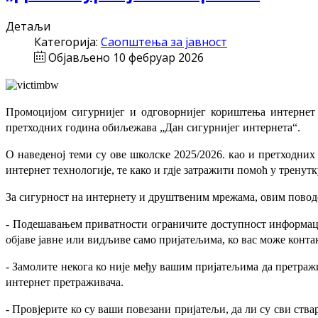
Детаљи
Категорија:
Саопштења за јавност
Објављено 10 фебруар 2026
Промоцијом сигурнијег и одговорнијег кориштења интернет 
претходних година обиљежава „Дан сигурнијег интернета“.
О наведеној теми су ове школске 2025/2026. као и претходних
интернет технологије, те како и гдје затражити помоћ у тренут
За сигурност на интернету и друштвеним мрежама, овим поводом
- Подешавањем приватности ограничите доступност информациј
објаве јавне или видљиве само пријатељима, ко вас може конта
- Замолите некога ко није међу вашим пријатељима да претражи
интернет претраживача.
- Провјерите ко су ваши повезани пријатељи, да ли су сви ства