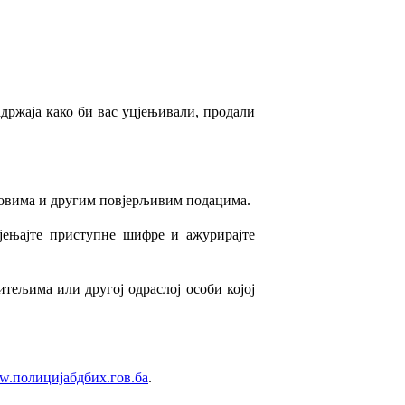
адржаја како би вас уцјењивали, продали
довима и другим повјерљивим подацима.
јењајте приступне шифре и ажурирајте
итељима или другој одраслој особи којој
.полицијабдбих.гов.ба
.