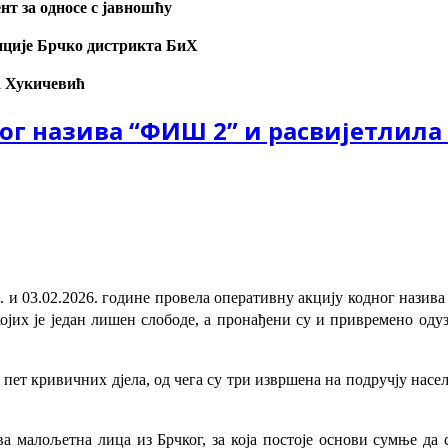
нт за односе с јавношћу
ције Брчко дистрикта БиХ
 Хукичевић
ог назива “ФИШ 2” и расвијетлила
. и 03.02.2026. године провела оперативну акцију кодног назив
ојих је један лишен слободе, а пронађени су и привремено од
 пет кривичних дјела, од чега су три извршена на подручју насе
а малољетна лица из Брчког, за која постоје основи сумње да