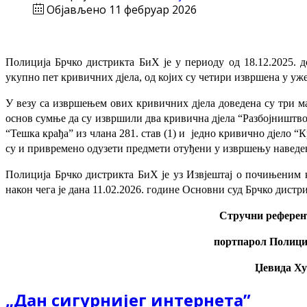
Објављено 11 фебруар 2026
Полиција Брчко дистрикта БиХ је у периоду од 18.12.2025. д
укупно пет кривичних дјела, од којих су четири извршена у ужем
У везу са извршењем ових кривичних дјела доведена су три мал
основ сумње да су извршили два кривична дјела “Разбојништво” и
“Тешка крађа” из члана 281. став (1) и једно кривично дјело “
су и привремено одузети предмети отуђени у извршењу наведен
Полиција Брчко дистрикта БиХ је уз Извјештај о почињеним
након чега је дана 11.02.2026. године Основни суд Брчко дист
Стручни референт
портпарол Полици
Џевида Х
„Дан сигурнијег интернета”