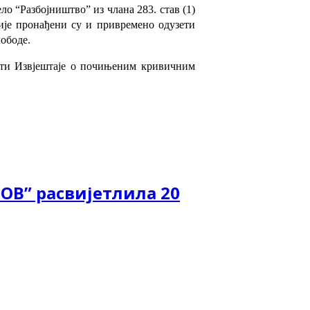
ело “Разбојништво” из члана 283. став (1)
ције пронађени су и привремено одузети
ободе.
ети Извјештаје о почињеним кривичним
ОВ” расвијетлила 20