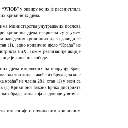
и “
УЛОВ
” у оквиру којих је расвијетлила
их кривичних дјела.
ницима Министарства унутрашњих послова
ири кривична дјела извршена су у ужем
ем наведених кривичних дјела доводи се
тав (1), једно кривично дјело “Крађа” из
истрикта БиХ. Током реализације акције
лице је лишено слободе.
чних дјела извршених на подручју Брке,
алољетна лица, такође из Брчког, за које
 крађа” из члана 281. став (1) у вези са
тав (1) Кривичног закона Брчко дистрикта
е обраде, лица која се доводе у везу са
ети извјештаје о почињеним кривичним