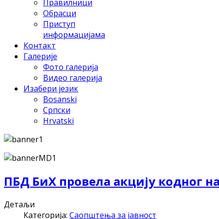
Правилници
Обрасци
Приступ
информацијама
Контакт
Галерије
Фото галерија
Видео галерија
Изабери језик
Bosanski
Српски
Hrvatski
ПБД БиХ провела акцију кодног н
Детаљи
Категорија:
Саопштења за јавност