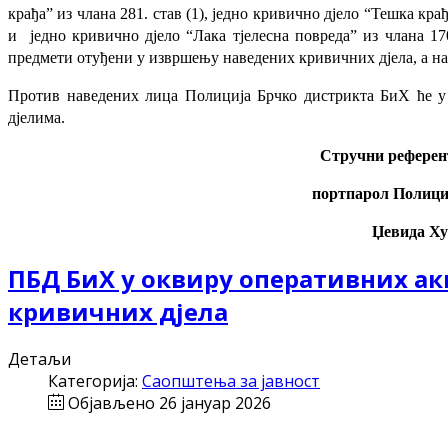
крађа” из члана 281. став (1), једно кривично дјело “Тешка крађ
и једно кривично дјело “Лака тјелесна повреда” из члана 1
предмети отуђени у извршењу наведених кривичних дјела, а на
Против наведених лица Полиција Брчко дистрикта БиХ ће 
дјелима.
Стручни референт
портпарол Полици
Џевида Х
ПБД БиХ у оквиру оперативних ак
кривичних дјела
Детаљи
Категорија:
Саопштења за јавност
Објављено 26 јануар 2026