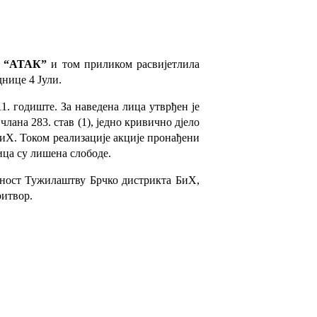
а
“АТАК”
и том
приликом расвијетлила
днице 4 Јули.
11. годиште. За наведена лица утврђен је
лана 283. став (1), једно кривично дјело
 БиХ. Током реализације акције пронађени
ица су лишена слободе.
жност Тужилаштву Брчко дистрикта БиХ,
ритвор.