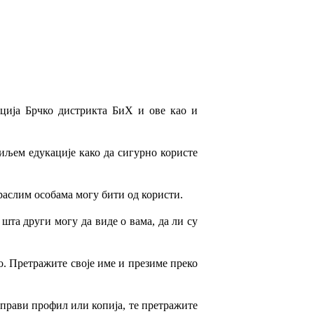
ција Брчко дистрикта БиХ и ове као и
иљем едукације како да сигурно користе
раслим особама могу бити од користи.
та други могу да виде о вама, да ли су
о. Претражите своје име и презиме преко
о прави профил или копија, те претражите