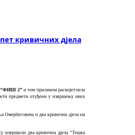
 пет кривичних дјела
а
“ФИШ 2”
и том приликом
расвијетлила
узети предмети отуђени у извршењу ових
ља Омербеговача и два кривична дјела на
 су извршили два кривична дјела “Тешка