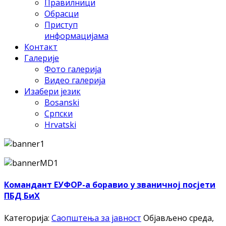
Правилници
Обрасци
Приступ
информацијама
Контакт
Галерије
Фото галерија
Видео галерија
Изабери језик
Bosanski
Српски
Hrvatski
Командант ЕУФОР-а боравио у званичној посјети
ПБД БиХ
Категорија:
Саопштења за јавност
Објављено среда,