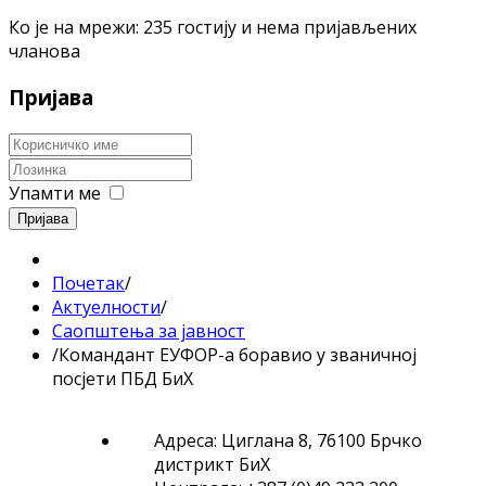
Ко је на мрежи: 235 гостију и нема пријављених
чланова
Пријава
Упамти ме
Пријава
Почетак
/
Актуелности
/
Саопштења за јавност
/
Командант ЕУФОР-а боравио у званичној
посјети ПБД БиХ
Адреса: Циглана 8, 76100 Брчко
дистрикт БиХ