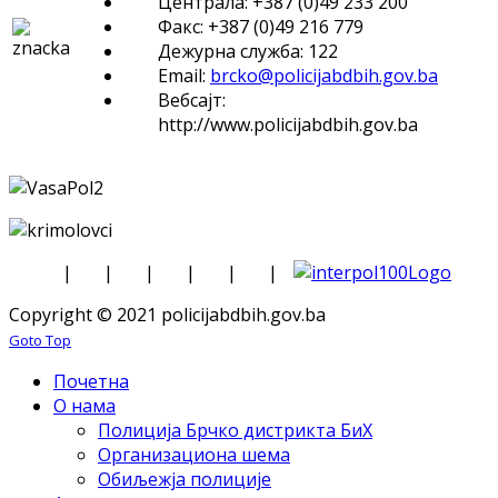
Централа: +387 (0)49 233 200
Факс: +387 (0)49 216 779
Дежурна служба: 122
Email:
brcko@policijabdbih.gov.ba
Вебсајт:
http://www.policijabdbih.gov.ba
|
|
|
|
|
|
Copyright © 2021 policijabdbih.gov.ba
Goto Top
Почетна
О нама
Полиција Брчко дистрикта БиХ
Организациона шема
Обиљежја полиције