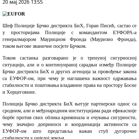
20 мај 2026 13:55
Шеф Полиције Брчко дистрикта БиХ, Горан Писић, састао се
у просторијама Полиције с командантом ЕУФОРА-а
генералмајором Маурициом Фронда (Мауризио Фронда),
током његове званичне посјете Брчком.
Током састанка разговарано је о тренуној сигурносној
ситуацији, али и о континуираној сарадњи између Полиције
Брчко дистрикта БиХ и других агенција за провођење закона
са ЕУФОР-ом, при чему је наглашена важност одржавања
стабилности и поштовања владавине права на простору Босне
и Херцеговине.
Полиција Брчко дистрикта БиХ његује партнерски однос са
сродним, али и међународним институцијама ради ефикасније
борбе против свих облика криминала и очувања сигурности,
чему значајно доприноси и координација активности са
ЕУФОР-ом што представља важан стуб дугорочне
стабилности у цијелој земљи.