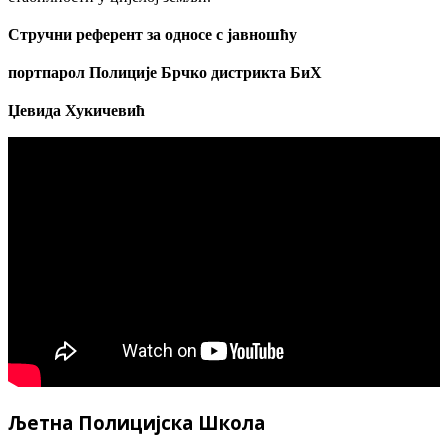
Стручни референт за односе с јавношћу
портпарол Полиције Брчко дистрикта БиХ
Џевида Хукичевић
Љетна Полицијска Школа