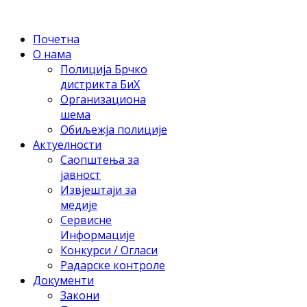
Почетна
О нама
Полиција Брчко
дистрикта БиХ
Организациона
шема
Обиљежја полиције
Актуелности
Саопштења за
јавност
Извјештаји за
медије
Сервисне
Информације
Конкурси / Огласи
Радарске контроле
Документи
Закони