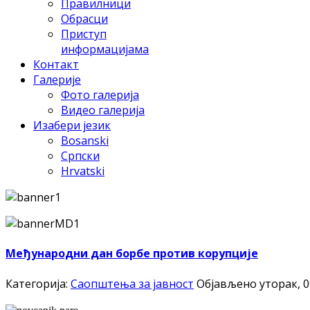
Правилници
Обрасци
Приступ
информацијама
Контакт
Галерије
Фото галерија
Видео галерија
Изабери језик
Bosanski
Српски
Hrvatski
Међународни дан борбе против корупције
Категорија:
Саопштења за јавност
Објављено уторак, 0