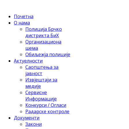
Почетна
О нама
Полиција Брчко
дистрикта БиХ
Организациона
шема
Обиљежја полиције
Актуелности
Саопштења за
јавност
Извјештаји за
медије
Сервисне
Информације
Конкурси / Огласи
Радарске контроле
Документи
Закони