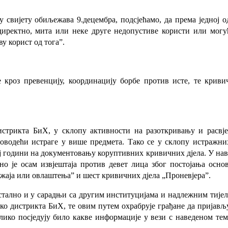
 свијету обиљежава 9.децембра, подсјећамо, да према једној 
иректно, мита или неке друге недопустиве користи или могу
у корист од тога”.
е кроз превенцију, координацију борбе против исте, те кри
стрикта БиХ, у склопу активности на разоткривању и расвј
оводећи истраге у више предмета. Тако се у склопу истражних
ој години на документовању коруптивних кривичних дјела. У на
 је осам извјештаја против девет лица због постојања осно
ожаја или овлаштења” и шест кривичних дјела „Проневјера”.
стално и у сарадњи са другим институцијама и надлежним тије
 дистрикта БиХ, те овим путем охрабрује грађане да пријављуј
ико посједују било какве информације у вези с наведеном темо