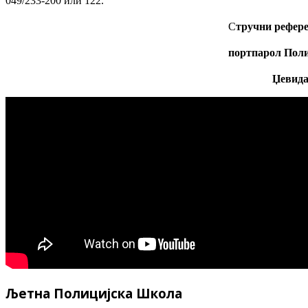
049/233-200 или 122.
С
тручни рефере
портпарол Поли
Џевида
Љетна Полицијска Школа