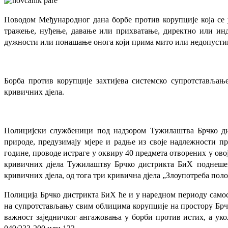
Поводом Међународног дана борбе против корупције која се у
тражење, нуђење, давање или прихватање, директно или инд
дужности или понашање онога који прима мито или недопустив
Борба против корупције захтијева системско супротстављањ
кривичних дјела.
Полицијски службеници под надзором Тужилаштва Брчко ди
природе, предузимају мјере и радње из своје надлежности пр
године, проводе истраге у оквиру 40 предмета отворених у ов
кривичних дјела Тужилаштву Брчко дистрикта БиХ поднешено
кривичних дјела, од тога три кривична дјела „Злоупотреба пол
Полиција Брчко дистрикта БиХ ће и у наредном периоду само
на супротстављању свим облицима корупције на простору Брчко
важност заједничког ангажовања у борби против истих, а укол