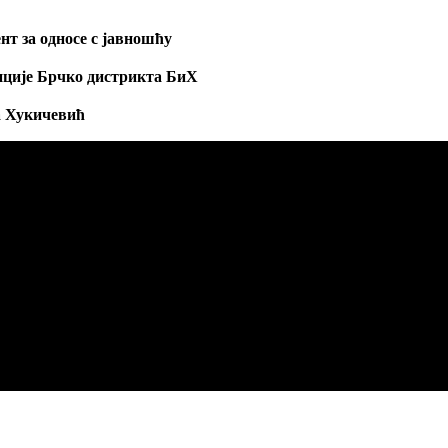
нт за односе с јавношћу
ције Брчко дистрикта БиХ
 Хукичевић