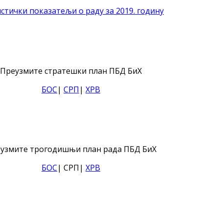
стички показатељи о раду за 2019. годину
Преузмите стратешки план ПБД БиХ
БОС
|
СРП
|
ХРВ
узмите трогодишњи план рада ПБД БиХ
БОС
| СРП|
ХРВ