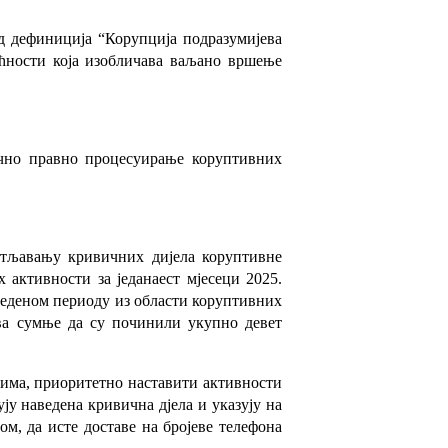
од дефиниција “Корупција подразумијева
ћности која изобличава ваљано вршење
вично правно процесуирање коруптивних
етљавању кривичних дијела коруптивне
 активности за једанаест мјесеци 2025.
веденом периоду из области коруптивних
ва сумње да су починили укупно девет
лима, приоритетно наставити активности
у наведена кривична дјела и указују на
м, да исте доставе на бројеве телефона