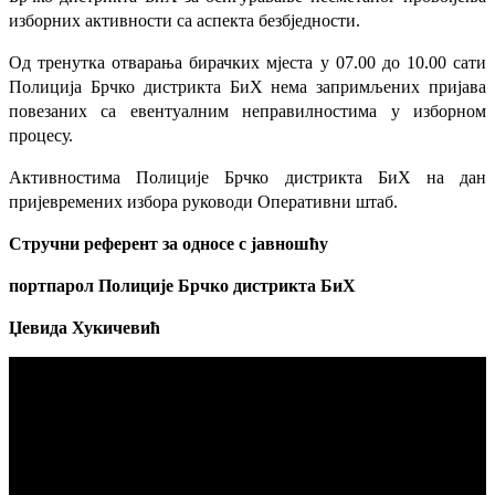
изборних активности са аспекта безбједности.
Од тренутка отварања бирачких мјеста у 07.00 до 10.00 сати
Полиција Брчко дистрикта БиХ нема запримљених пријава
повезаних са евентуалним неправилностима у изборном
процесу.
Активностима Полиције Брчко дистрикта БиХ на дан
пријевремених избора руководи Оперативни штаб.
Стручни референт за односе с јавношћу
портпарол Полиције Брчко дистрикта БиХ
Џевида Хукичевић