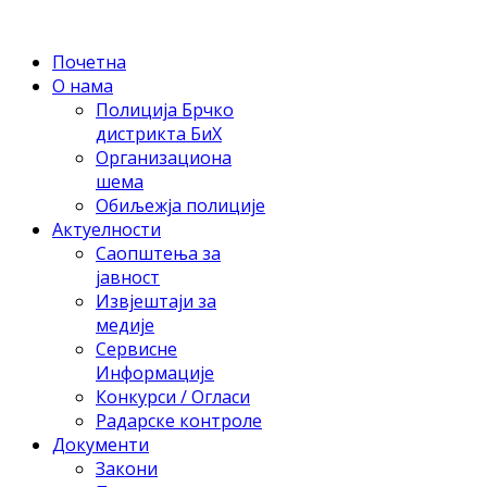
Почетна
О нама
Полиција Брчко
дистрикта БиХ
Организациона
шема
Обиљежја полиције
Актуелности
Саопштења за
јавност
Извјештаји за
медије
Сервисне
Информације
Конкурси / Огласи
Радарске контроле
Документи
Закони