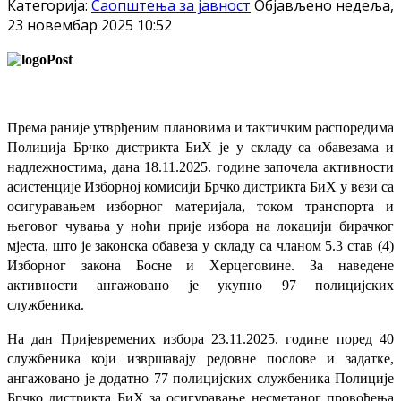
Категорија:
Саопштења за јавност
Објављено недеља,
23 новембар 2025 10:52
Према раније утврђеним плановима и тактичким распоредима
Полиција Брчко дистрикта БиХ је у складу са обавезама и
надлежностима, дана ­­­­18.11.2025. године започела активности
асистенције Изборној комисији Брчко дистрикта БиХ у вези са
осигуравањем изборног материјала, током транспорта и
његовог чувања у ноћи прије избора на локацији бирачког
мјеста, што је законска обавеза у складу са чланом 5.3 став (4)
Изборног закона Босне и Херцеговине. За наведене
активности ангажовано је укупно 97 полицијских
службеника.
На дан Пријевремених избора 23.11.2025. године поред 40
службеника који извршавају редовне послове и задатке,
ангажовано је додатно 77 полицијских службеника Полиције
Брчко дистрикта БиХ за осигуравање несметаног провођења