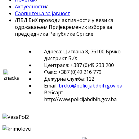
Актуелности
/
Саопштења за јавност
/
ПБД БиХ проводи активности у вези са
одржавањем Пријевремених избора за
предсједника Републике Српске
Адреса: Циглана 8, 76100 Брчко
дистрикт БиХ
Централа: +387 (0)49 233 200
Факс: +387 (0)49 216 779
Дежурна служба: 122
Email:
brcko@policijabdbih.gov.ba
Вебсајт:
http://www.policijabdbih.gov.ba