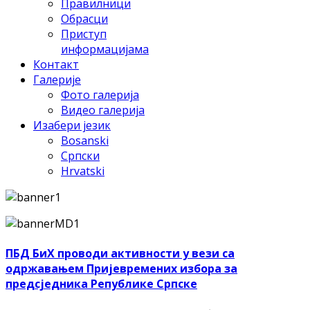
Правилници
Обрасци
Приступ
информацијама
Контакт
Галерије
Фото галерија
Видео галерија
Изабери језик
Bosanski
Српски
Hrvatski
ПБД БиХ проводи активности у вези са
одржавањем Пријевремених избора за
предсједника Републике Српске