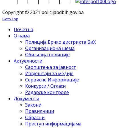
|
|
|
|
|
|
Copyright © 2021 policijabdbih.gov.ba
Goto Top
Почетна
О нама
Полиција Брчко дистрикта БиХ
Организациона шема
Обиљежја полиције
Актуелности
Саопштења за јавност
Извјештаји за медије
Сервисне Информације
Конкурси / Огласи
Радарске контроле
Документи
Закони
Правилници
Обрасци
Приступ информацијама