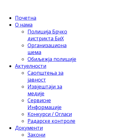
Почетна
О нама
Полиција Брчко
дистрикта БиХ
Организациона
шема
Обиљежја полиције
Актуелности
Саопштења за
јавност
Извјештаји за
медије
Сервисне
Информације
Конкурси / Огласи
Радарске контроле
Документи
Закони