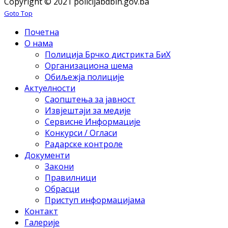
Copyright © 2021 policijabdbih.gov.ba
Goto Top
Почетна
О нама
Полиција Брчко дистрикта БиХ
Организациона шема
Обиљежја полиције
Актуелности
Саопштења за јавност
Извјештаји за медије
Сервисне Информације
Конкурси / Огласи
Радарске контроле
Документи
Закони
Правилници
Обрасци
Приступ информацијама
Контакт
Галерије