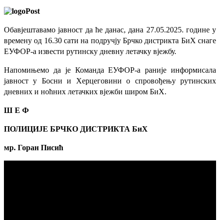
Обавјештавамо јавност да ће данас, дана 27.05.2025. године у
времену од 16.30 сати на подручју Брчко дистрикта БиХ снаге
ЕУФОР-а извести рутинску дневну летачку вјежбу.
Напомињемо да је Команда ЕУФОР-а раније информисала
јавност у Босни и Херцеговини о спровођењу рутинских
дневних и ноћних летачких вјежби широм БиХ.
Ш Е Ф
ПОЛИЦИЈЕ БРЧКО ДИСТРИКТА БиХ
мр. Горан Писић