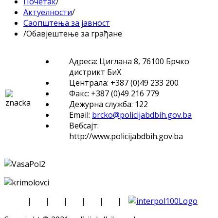
Почетак
/
Актуелности
/
Саопштења за јавност
/
Обавјештење за грађане
Адреса: Циглана 8, 76100 Брчко
дистрикт БиХ
Централа: +387 (0)49 233 200
Факс: +387 (0)49 216 779
Дежурна служба: 122
Email:
brcko@policijabdbih.gov.ba
Вебсајт:
http://www.policijabdbih.gov.ba
|
|
|
|
|
|