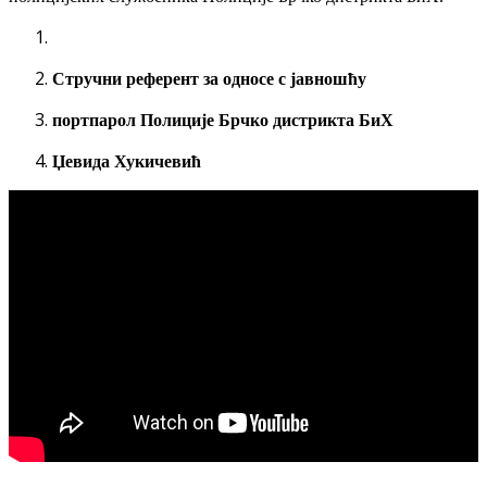
Стручни референт за односе с јавношћу
портпарол Полиције Брчко дистрикта БиХ
Џевида Хукичевић