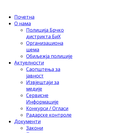
Почетна
О нама
Полиција Брчко
дистрикта БиХ
Организациона
шема
Обиљежја полиције
Актуелности
Саопштења за
јавност
Извјештаји за
медије
Сервисне
Информације
Конкурси / Огласи
Радарске контроле
Документи
Закони