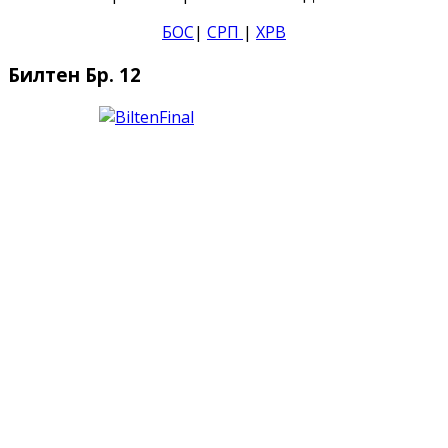
БОС
|
СРП
|
ХРВ
Билтен Бр. 12