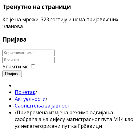
Тренутно на страници
Ко је на мрежи: 323 гостију и нема пријављених
чланова
Пријава
Упамти ме
Пријава
Почетак
/
Актуелности
/
Саопштења за јавност
/
Привремена измјена режима одвијања
саобраћаја на дијелу магистралног пута М14 као
уз некатегорисани пут ка Грбавици