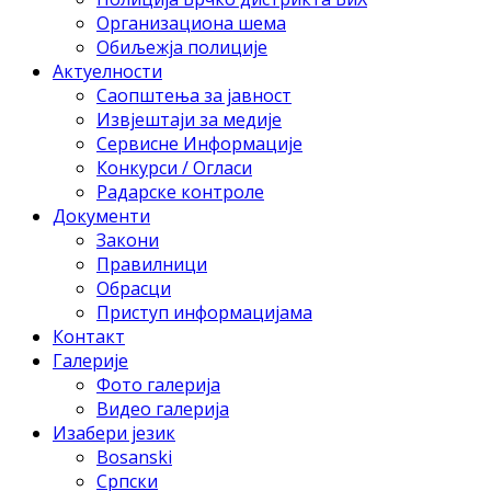
Организациона шема
Обиљежја полиције
Актуелности
Саопштења за јавност
Извјештаји за медије
Сервисне Информације
Конкурси / Огласи
Радарске контроле
Документи
Закони
Правилници
Обрасци
Приступ информацијама
Контакт
Галерије
Фото галерија
Видео галерија
Изабери језик
Bosanski
Српски