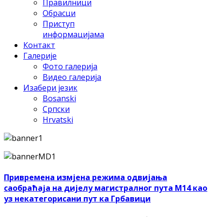
Правилници
Обрасци
Приступ
информацијама
Контакт
Галерије
Фото галерија
Видео галерија
Изабери језик
Bosanski
Српски
Hrvatski
Привремена измјена режима одвијања
саобраћаја на дијелу магистралног пута М14 као
уз некатегорисани пут ка Грбавици