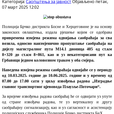
Категорија:
Саопштења за јавност
Објављено петак,
07 март 2025 12:02
Полиција Брчко дистрикта Босне и Херцеговине је на основу
законских овлаштења, издала рјешење којим се одобрава
привремена измјена режима одвијања саобраћаја за сва
возила, односно наизмјенично пропуштање саобраћаја на
дијелу магистралног пута М14.1 дионица 405 од ст.км
8+320 до ст.км 8+861, као и уз некатегорисани пут ка
Грбавици једном коловозном траком у оба смјера.
Наведена измјена режима саобраћаја одвијаће се у периоду
од 10.03.2025. године до 10.06.2025. године и у времену од
07.00 до 17.00 сати у циљу извођења радова „Изградње
главног транспортног цјевовода Плаузље-Поточари“.
За вријеме извођења радова
саобраћај ће се одвијати уз упуте
од стране извођача радова, те уз вертикалну и другу
саобраћајну сигнализацију, као и уз сагласност и асистенцију
полицијских службеника Полиције Брчко дистрикта БиХ.