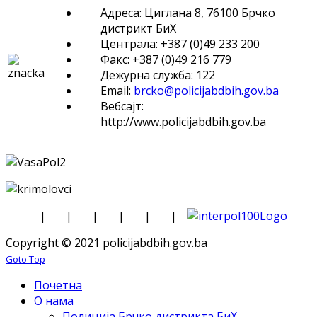
Адреса: Циглана 8, 76100 Брчко
дистрикт БиХ
Централа: +387 (0)49 233 200
Факс: +387 (0)49 216 779
Дежурна служба: 122
Email:
brcko@policijabdbih.gov.ba
Вебсајт:
http://www.policijabdbih.gov.ba
|
|
|
|
|
|
Copyright © 2021 policijabdbih.gov.ba
Goto Top
Почетна
О нама
Полиција Брчко дистрикта БиХ