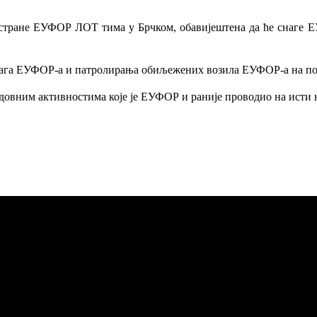
 стране ЕУФОР ЛОТ тима у Брчком, обавијештена да ће снаге Е
 снага ЕУФОР-а и патролирања обиљежених возила ЕУФОР-а на по
редовним активностима које је ЕУФОР и раније проводио на исти 