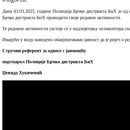
Дана 03.03.2025. године Полиција Брчко дистрикта БиХ је од
Брчко дистрикта БиХ проводити своје редовне активности.
Те редовне активности састоје се у надлијетању хеликоптера
Имајући у виду наведено обавјештавамо јавност да је ријеч о 
Стручни референт за односе с јавношћу
портпарол Полиције Брчко дистрикта БиХ
Џевида Хукичевић