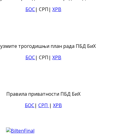
БОС
| СРП|
ХРВ
узмите трогодишњи план рада ПБД БиХ
БОС
| СРП|
ХРВ
Правила приватности ПБД БиХ
БОС
|
СРП
|
ХРВ