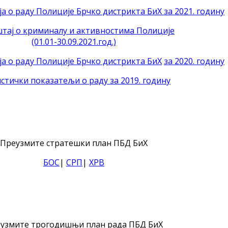
а о раду Полиције Брчко дистрикта БиХ за 2021. годину
тај о криминалу и активностима Полиције
(01.01-30.09.2021.год.)
ја о раду Полиције Брчко дистрикта БиХ
за 2020. годину
стички показатељи о раду за 2019. годину
Преузмите стратешки план ПБД БиХ
БОС
|
СРП
|
ХРВ
узмите трогодишњи план рада ПБД БиХ