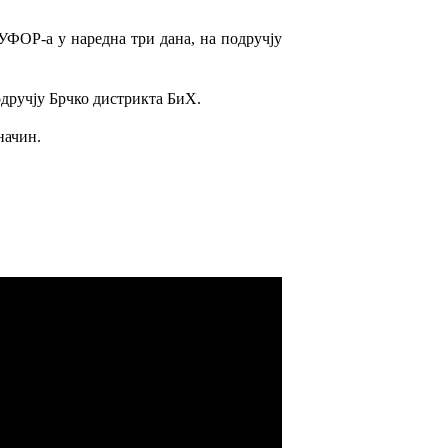
УФОР-а у наредна три дана, на подручју
дручју Брчко дистрикта БиХ.
начин.