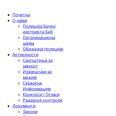
Почетна
О нама
Полиција Брчко
дистрикта БиХ
Организациона
шема
Обиљежја полиције
Актуелности
Саопштења за
јавност
Извјештаји за
медије
Сервисне
Информације
Конкурси / Огласи
Радарске контроле
Документи
Закони