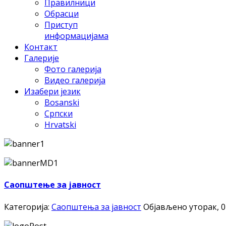
Правилници
Обрасци
Приступ
информацијама
Контакт
Галерије
Фото галерија
Видео галерија
Изабери језик
Bosanski
Српски
Hrvatski
Саопштење за јавност
Категорија:
Саопштења за јавност
Објављено уторак, 0