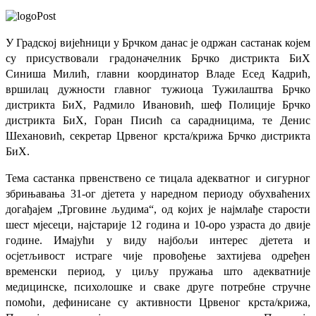
У Градској вијећници у Брчком данас је одржан састанак којем
су присуствовали градоначелник Брчко дистрикта БиХ
Синиша Милић, главни координатор Владе Есед Кадрић,
вршилац дужности главног тужиоца Тужилаштва Брчко
дистрикта БиХ, Радмило Ивановић, шеф Полиције Брчко
дистрикта БиХ, Горан Писић са сарадницима, те Денис
Шехановић, секретар Црвеног крста/крижа Брчко дистрикта
БиХ.
Тема састанка првенствено се тицала адекватног и сигурног
збрињавања 31-ог дјетета у наредном периоду обухваћених
догађајем „Трговине људима“, од којих је најмлађе старости
шест мјесеци, најстарије 12 година и 10-оро узраста до двије
године. Имајући у виду најбољи интерес дјетета и
осјетљивост истраге чије провођење захтијева одређен
временски период, у циљу пружања што адекватније
медицинске, психолошке и сваке друге потребне стручне
помоћи, дефинисане су активности Црвеног крста/крижа,