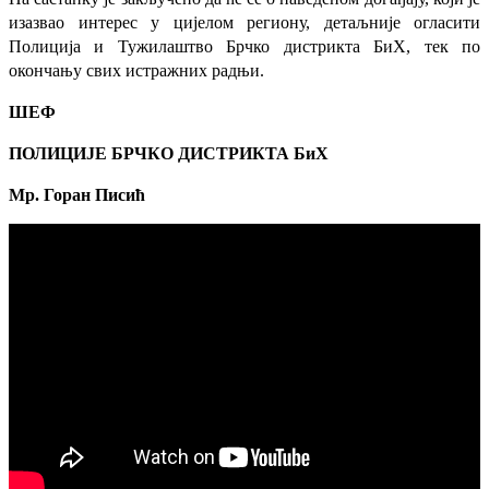
изазвао интерес у цијелом региону, детаљније огласити
Полиција и Тужилаштво Брчко дистрикта БиХ, тек по
окончању свих истражних радњи.
ШЕФ
ПОЛИЦИЈЕ БРЧКО ДИСТРИКТА БиХ
Мр. Горан Писић