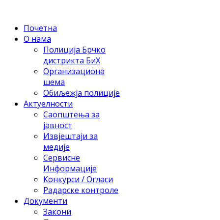
Почетна
О нама
Полиција Брчко
дистрикта БиХ
Организациона
шема
Обиљежја полиције
Актуелности
Саопштења за
јавност
Извјештаји за
медије
Сервисне
Информације
Конкурси / Огласи
Радарске контроле
Документи
Закони