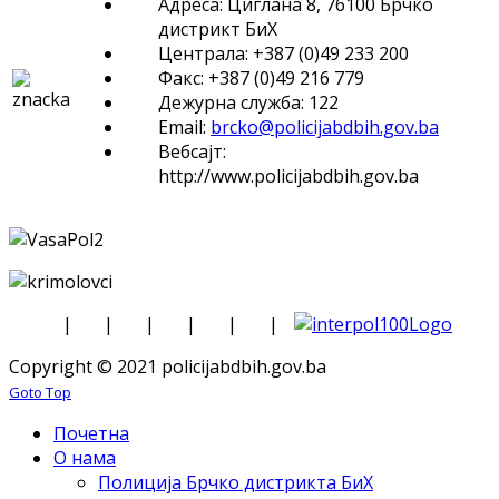
Адреса: Циглана 8, 76100 Брчко
дистрикт БиХ
Централа: +387 (0)49 233 200
Факс: +387 (0)49 216 779
Дежурна служба: 122
Email:
brcko@policijabdbih.gov.ba
Вебсајт:
http://www.policijabdbih.gov.ba
|
|
|
|
|
|
Copyright © 2021 policijabdbih.gov.ba
Goto Top
Почетна
О нама
Полиција Брчко дистрикта БиХ