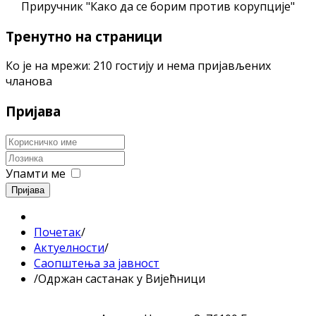
Приручник "Како да се борим против корупције"
Тренутно на страници
Ко је на мрежи: 210 гостију и нема пријављених
чланова
Пријава
Упамти ме
Пријава
Почетак
/
Актуелности
/
Саопштења за јавност
/
Oдржан састанак у Вијећници