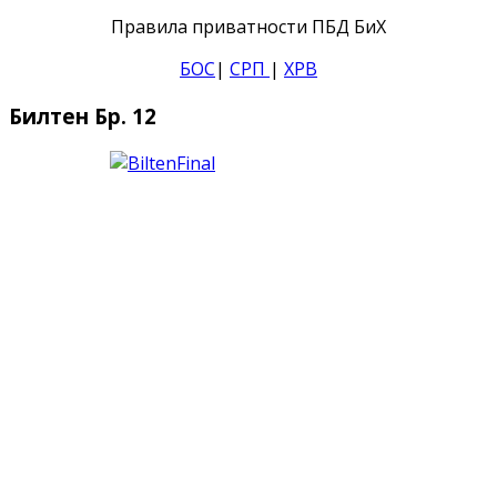
Правила приватности ПБД БиХ
БОС
|
СРП
|
ХРВ
Билтен Бр. 12