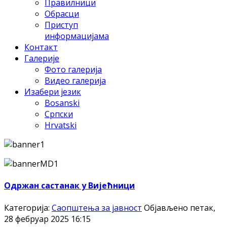
Правилници
Обрасци
Приступ
информацијама
Контакт
Галерије
Фото галерија
Видео галерија
Изабери језик
Bosanski
Српски
Hrvatski
Oдржан састанак у Вијећници
Категорија:
Саопштења за јавност
Објављено петак,
28 фебруар 2025 16:15