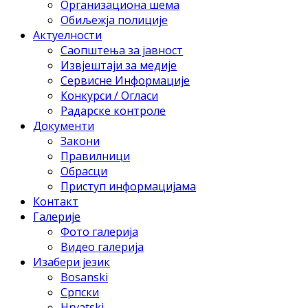
Организациона шема
Обиљежја полиције
Актуелности
Саопштења за јавност
Извјештаји за медије
Сервисне Информације
Конкурси / Огласи
Радарске контроле
Документи
Закони
Правилници
Обрасци
Приступ информацијама
Контакт
Галерије
Фото галерија
Видео галерија
Изабери језик
Bosanski
Српски
Hrvatski