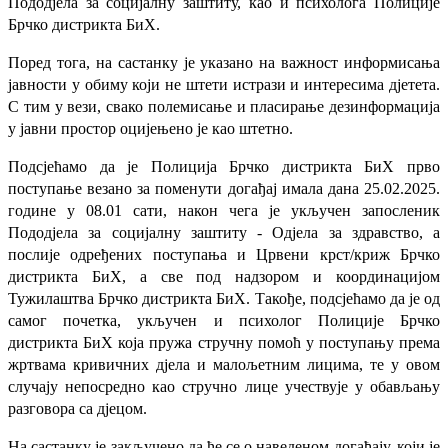
Пододјела за социјалну заштиту, као и п
сихолога Полиције
Брчко дистрикта БиХ.
Поред тога, на састанку је указано на важност информисања
јавности у обиму који не штети истрази и интересима дјетета.
С тим у вези, свако полемисање и пласирање дезинформација
у јавни простор оцијењено је као штетно.
Подсјећамо да је Полиција Брчко дистрикта БиХ прво
поступање везано за поменути догађај имала дана 25.02.2025.
године у 08.01 сати, након чега је укључен запосленик
Пододјела за социјалну заштиту - Одјела за здравство, а
послије одређених поступања и Црвени крст/криж Брчко
дистрикта БиХ, а све под надзором и координацијом
Тужилаштва Брчко дистрикта БиХ.
Такође, подсјећамо да је од
самог почетка, укључен и психолог Полиције Брчко
дистрикта БиХ која пружа стручну помоћ у поступању према
жртвама кривичних дјела и малољетним лицима, те у овом
случају непосредно као стручно лице учествује у обављању
разговора са дјецом.
На састанку је закључено да ће се о наведеном догађају, који је