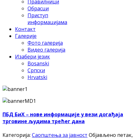
Правилници
Обрасци
Приступ
информацијама
Контакт
Галерије
Фото галерија
Видео галерија
Изабери језик
Bosanski
Српски
Hrvatski
ПБД БиХ – нове информације у вези догађаја
трговине људима трећег дана
Категорија:
Саопштења за јавност
Објављено петак,