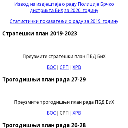
Извод из извјештаја о раду Полиције Брчко
дистрикта БиХ
за 2020. годину
Статистички показатељи о раду за 2019. годину
Стратешки план 2019-2023
Преузмите стратешки план ПБД БиХ
БОС
|
СРП
|
ХРВ
Трогодишњи план рада 27-29
Преузмите трогодишњи план рада ПБД БиХ
БОС
| СРП|
ХРВ
Трогодишњи план рада 26-28