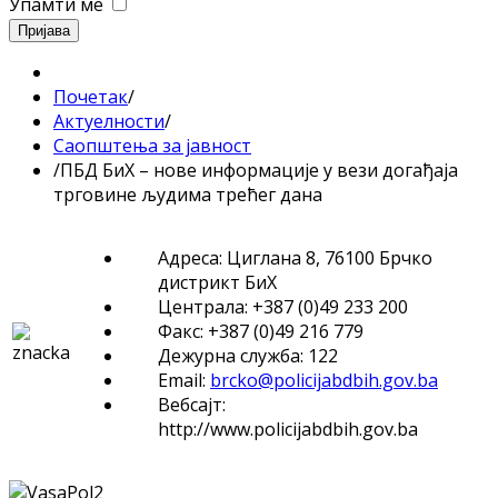
Упамти ме
Пријава
Почетак
/
Актуелности
/
Саопштења за јавност
/
ПБД БиХ – нове информације у вези догађаја
трговине људима трећег дана
Адреса: Циглана 8, 76100 Брчко
дистрикт БиХ
Централа: +387 (0)49 233 200
Факс: +387 (0)49 216 779
Дежурна служба: 122
Email:
brcko@policijabdbih.gov.ba
Вебсајт:
http://www.policijabdbih.gov.ba