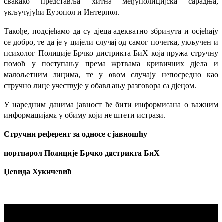
свакако представља хитна међуполицијска сарадња,
укључујући Еуропол и Интерпол.
Такође, подсјећамо да су дјеца адекватно збринута и осјећају
се добро, те да је у цијели случај од самог почетка, укључен и
психолог Полиције Брчко дистрикта БиХ која пружа стручну
помоћ у поступању према жртвама кривичних дјела и
малољетним лицима, те у овом случају непосредно као
стручно лице учествује у обављању разговора са дјецом.
У наредним данима јавност ће бити информисана о важним
информацијама у обиму који не штети истрази.
Стручни референт за односе с јавношћу
портпарол Полиције Брчко дистрикта БиХ
Џевида Хукичевић