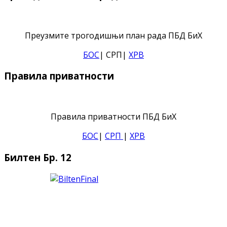
Преузмите трогодишњи план рада ПБД БиХ
БОС
| СРП|
ХРВ
Правила приватности
Правила приватности ПБД БиХ
БОС
|
СРП
|
ХРВ
Билтен Бр. 12