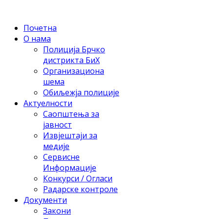
Почетна
О нама
Полиција Брчко
дистрикта БиХ
Организациона
шема
Обиљежја полиције
Актуелности
Саопштења за
јавност
Извјештаји за
медије
Сервисне
Информације
Конкурси / Огласи
Радарске контроле
Документи
Закони