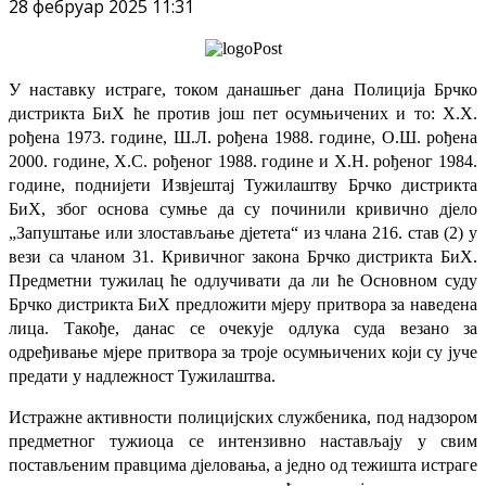
28 фебруар 2025 11:31
У наставку истраге, током данашњег дана Полиција Брчко
дистрикта БиХ ће против још пет осумњичених и то: Х.Х.
рођена 1973. године, Ш.Л. рођена 1988. године, О.Ш. рођена
2000. године, Х.С. рођеног 1988. године и Х.Н. рођеног 1984.
године, поднијети Извјештај Тужилаштву Брчко дистрикта
БиХ, због основа сумње да су починили кривично дјело
„Запуштање или злостављање дјетета“ из члана 216. став (2) у
вези са чланом 31. Кривичног закона Брчко дистрикта БиХ.
Предметни тужилац ће одлучивати да ли ће Основном суду
Брчко дистрикта БиХ предложити мјеру притвора за наведена
лица. Такође, данас се очекује одлука суда везано за
одређивање мјере притвора за троје осумњичених који су јуче
предати у надлежност Тужилаштва.
Истражне активности полицијских службеника, под надзором
предметног тужиоца се интензивно настављају у свим
постављеним правцима дјеловања, а једно од тежишта истраге