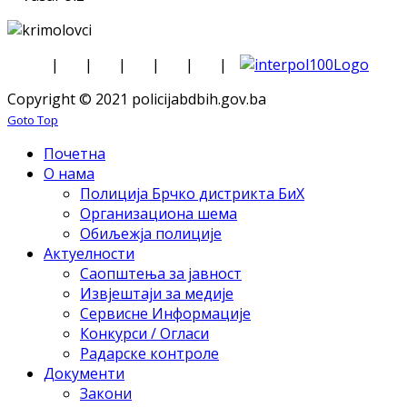
|
|
|
|
|
|
Copyright © 2021 policijabdbih.gov.ba
Goto Top
Почетна
О нама
Полиција Брчко дистрикта БиХ
Организациона шема
Обиљежја полиције
Актуелности
Саопштења за јавност
Извјештаји за медије
Сервисне Информације
Конкурси / Огласи
Радарске контроле
Документи
Закони