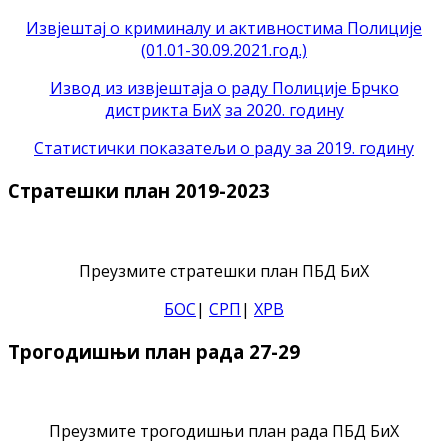
Извјештај о криминалу и активностима Полиције
(01.01-30.09.2021.год.)
Извод из извјештаја о раду Полиције Брчко
дистрикта БиХ
за 2020. годину
Статистички показатељи о раду за 2019. годину
Стратешки план 2019-2023
Преузмите стратешки план ПБД БиХ
БОС
|
СРП
|
ХРВ
Трогодишњи план рада 27-29
Преузмите трогодишњи план рада ПБД БиХ