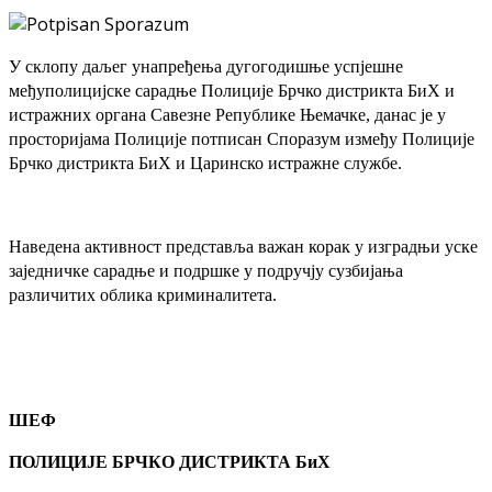
У склопу даљег унапређења дугогодишње успјешне
међуполицијске сарадње Полиције Брчко дистрикта БиХ и
истражних органа Савезне Републике Њемачке, данас је у
просторијама Полиције потписан Споразум између Полиције
Брчко дистрикта БиХ и Царинско истражне службе.
Наведена активност представља важан корак у изградњи уске
заједничке сарадње и подршке у подручју сузбијања
различитих облика криминалитета.
ШЕФ
ПОЛИЦИЈЕ БРЧКО ДИСТРИКТА БиХ