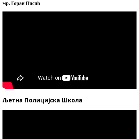
мр. Горан Писић
Љетна Полицијска Школа