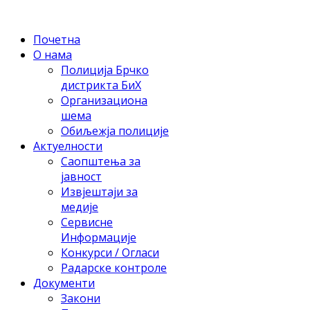
Почетна
О нама
Полиција Брчко
дистрикта БиХ
Организациона
шема
Обиљежја полиције
Актуелности
Саопштења за
јавност
Извјештаји за
медије
Сервисне
Информације
Конкурси / Огласи
Радарске контроле
Документи
Закони