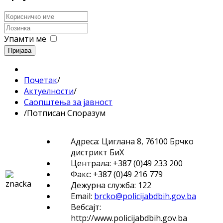
Упамти ме
Пријава
Почетак
/
Актуелности
/
Саопштења за јавност
/
Потписан Споразум
Адреса: Циглана 8, 76100 Брчко
дистрикт БиХ
Централа: +387 (0)49 233 200
Факс: +387 (0)49 216 779
Дежурна служба: 122
Email:
brcko@policijabdbih.gov.ba
Вебсајт:
http://www.policijabdbih.gov.ba