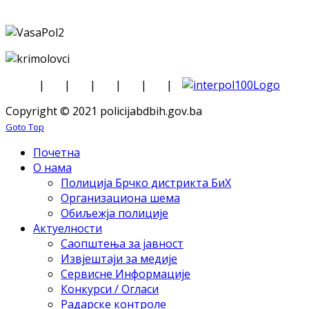
|
|
|
|
|
|
Copyright © 2021 policijabdbih.gov.ba
Goto Top
Почетна
О нама
Полиција Брчко дистрикта БиХ
Организациона шема
Обиљежја полиције
Актуелности
Саопштења за јавност
Извјештаји за медије
Сервисне Информације
Конкурси / Огласи
Радарске контроле