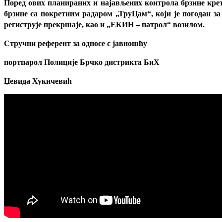
Поред ових планираних и најављених контрола брзине кретањ
брзине са покретним радаром „ТруЦам“, који је погодан з
региструје прекршаје, као и „ЕКИН – патрол“ возилом.
Стручни референт за односе с јавношћу
портпарол Полиције Брчко дистрикта БиХ
Џевида Хукичевић