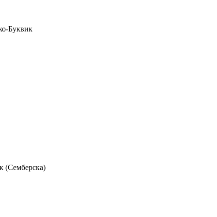
ко-Буквик
к (Семберска)