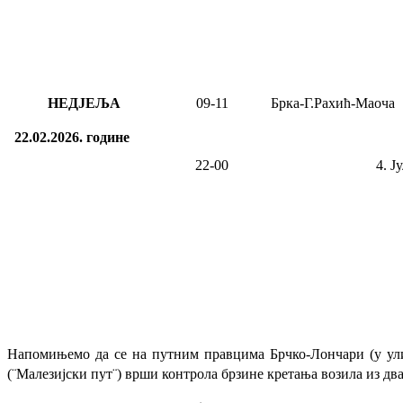
НЕДЈЕЉА
09-11
Брка-Г.Рахић-Маоча
22.02.2026.
године
22
-00
4. Ј
Напомињемо да се на путним правцима Брчко-Лончари (у улиц
(¨Малезијски пут¨) врши контрола брзине кретања возила из дв