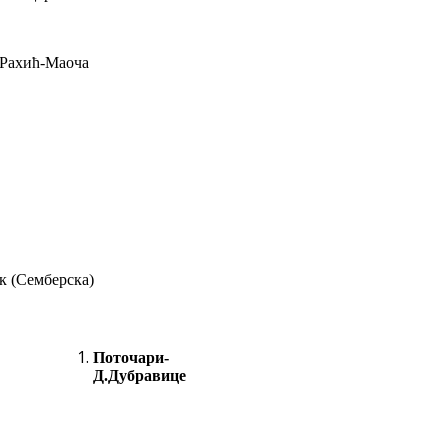
.Рахић-Маоча
к (Семберска)
Поточари-
Д.Дубравице