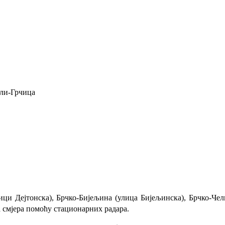
ули-
Грчица
и Дејтонска), Брчко-Бијељина (улица Бијељинска), Брчко-Чел
а смјера помоћу стационарних радара.