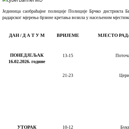
Јединица саобраћајне полиције Полиције Брчко дистрикта Б
радарског мјерења брзине кретања возила у насељеним мјестима
ДАН / Д А Т У М
ВРИЈЕМЕ
МЈЕСТО РАД
ПОНЕДЈЕЉАК
13-15
Поточ
16.02.2026
.
године
21-23
Цери
УТОРАК
10-12
Бук