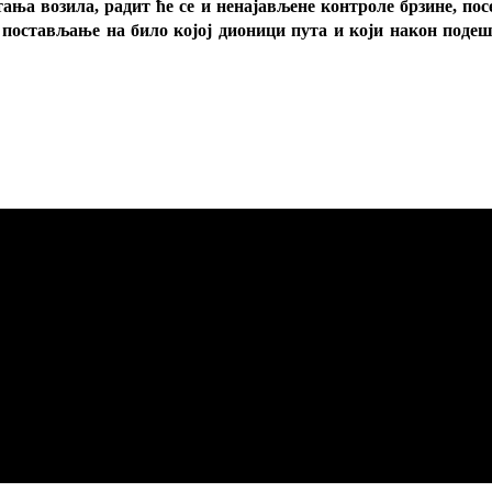
а возила, радит ће се и ненајављене контроле брзине, посеб
а постављање на било којој дионици пута и који након поде