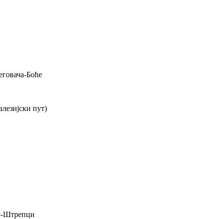
говача-Боће
алезијски пут)
е-Штрепци