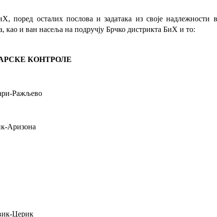
иХ, поред осталих послова и задатака из своје надлежности
, као и ван насеља на подручју Брчко дистрикта БиХ и то:
АРСКЕ КОНТРОЛЕ
ари-Ражљево
к-Аризона
вик-Церик