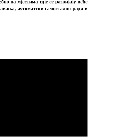
но на мјестима гдје се развијају веће
шавања, аутоматски самостално ради и