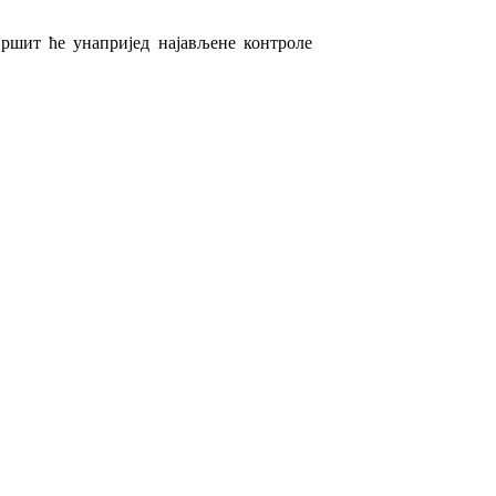
вршит ће
унапријед најављене
контроле