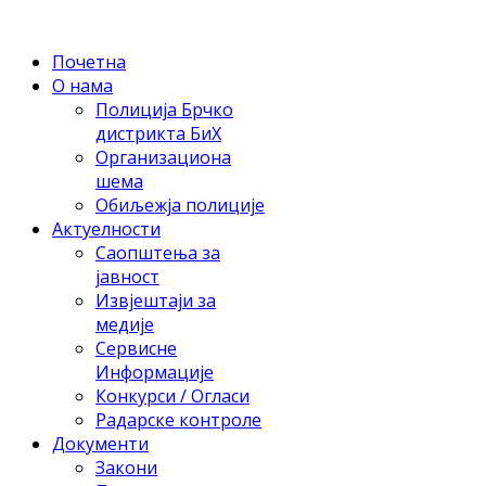
Почетна
О нама
Полиција Брчко
дистрикта БиХ
Организациона
шема
Обиљежја полиције
Актуелности
Саопштења за
јавност
Извјештаји за
медије
Сервисне
Информације
Конкурси / Огласи
Радарске контроле
Документи
Закони