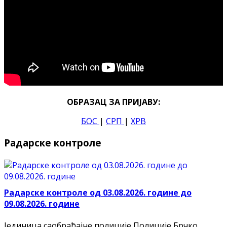
ОБРАЗАЦ ЗА ПРИЈАВУ:
БОС
|
СРП
|
ХРВ
Радарске контроле
Радарске контроле од 03.08.2026. године до
09.08.2026. године
Јединица саобраћајне полиције Полиције Брчко