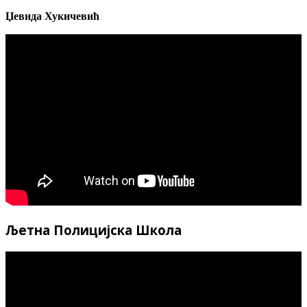
Џевида Хукичевић
Љетна Полицијска Школа