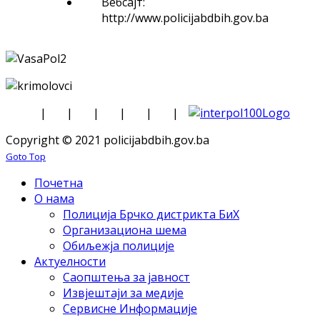
Вебсајт:
http://www.policijabdbih.gov.ba
|
|
|
|
|
|
Copyright © 2021 policijabdbih.gov.ba
Goto Top
Почетна
О нама
Полиција Брчко дистрикта БиХ
Организациона шема
Обиљежја полиције
Актуелности
Саопштења за јавност
Извјештаји за медије
Сервисне Информације