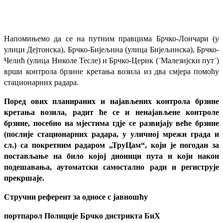
Напомињемо да се на путним правцима Брчко-Лончари (у
улици Дејтонска), Брчко-Бијељина (улица Бијељинска), Брчко-
Челић (улица Николе Тесле) и Брчко-Церик (¨Малезијски пут¨)
врши контрола брзине кретања возила из два смјера помоћу
стационарних радара.
Поред ових планираних и најављених контрола брзине
кретања возила, радит ће се и ненајављене контроле
брзине, посебно на мјестима гдје се развијају веће брзине
(послије стационарних радара, у уличној мрежи града и
сл.) са покретним радаром „ТруЦам“, који је погодан за
постављање на било којој дионици пута и који након
подешавања, аутоматски самостално ради и региструје
прекршаје.
Стручни референт за односе с јавношћу
портпарол Полиције Брчко дистрикта БиХ