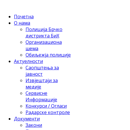
Почетна
О нама
Полиција Брчко
дистрикта БиХ
Организациона
шема
Обиљежја полиције
Актуелности
Саопштења за
јавност
Извјештаји за
медије
Сервисне
Информације
Конкурси / Огласи
Радарске контроле
Документи
Закони