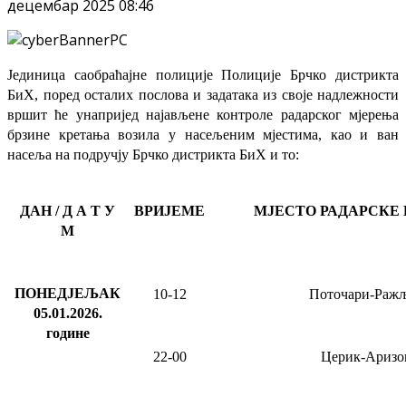
децембар 2025 08:46
Јединица саобраћајне полиције Полиције Брчко дистрикта
БиХ, поред осталих послова и задатака из своје надлежности
вршит ће
унапријед најављене
контроле радарског мјерења
брзине кретања возила у насељеним мјестима, као и ван
насеља на подручју Брчко дистрикта БиХ и то:
ДАН / Д А Т У
ВРИЈЕМЕ
МЈЕСТО РАДАРСКЕ
М
ПОНЕДЈЕЉАК
10-12
Поточари-Раж
05.01.2026
.
године
22-00
Церик-Аризо