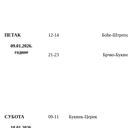
ПЕТАК
12
-14
Боће-Штреп
09.01.2026.
године
21-23
Брчко-Букви
СУБОТА
09
-1
1
Буквик-Церик
10.01.2026.