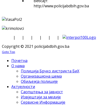
Вебсајт:
http://www.policijabdbih.gov.ba
|
|
|
|
|
|
Copyright © 2021 policijabdbih.gov.ba
Goto Top
Почетна
О нама
Полиција Брчко дистрикта БиХ
Организациона шема
Обиљежја полиције
Актуелности
Саопштења за јавност
Извјештаји за медије
Сервисне Информације