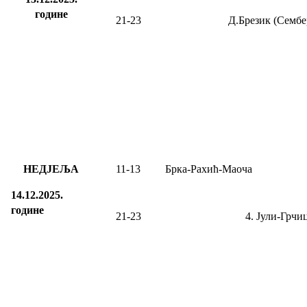
године
21-23
Д.Брезик (Сембе
НЕДЈЕЉА
11-13
Брка-Рахић-Маоча
14.12.2025.
године
21-23
4. Јули-
Грчи