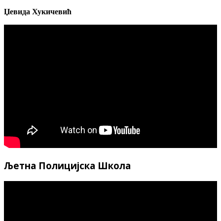
Џевида Хукичевић
Љетна Полицијска Школа