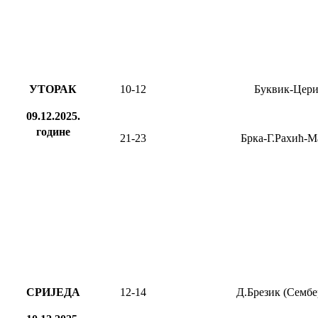
УТОРАК
10-12
Буквик-Цер
09.12.2025.
године
21-23
Брка-Г.Рахић-М
СРИЈЕДА
12-1
4
Д.Брезик (Сембе