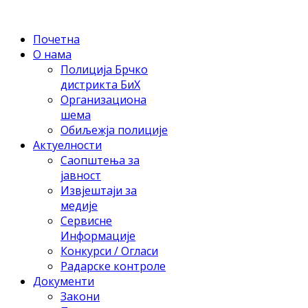
Почетна
О нама
Полиција Брчко
дистрикта БиХ
Организациона
шема
Обиљежја полиције
Актуелности
Саопштења за
јавност
Извјештаји за
медије
Сервисне
Информације
Конкурси / Огласи
Радарске контроле
Документи
Закони