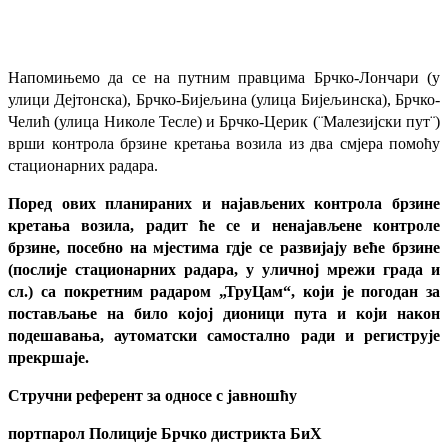
Напомињемо да се на путним правцима Брчко-Лончари (у
улици Дејтонска), Брчко-Бијељина (улица Бијељинска), Брчко-
Челић (улица Николе Тесле) и Брчко-Церик (¨Малезијски пут¨)
врши контрола брзине кретања возила из два смјера помоћу
стационарних радара.
Поред ових планираних и најављених контрола брзине
кретања возила, радит ће се и ненајављене контроле
брзине, посебно на мјестима гдје се развијају веће брзине
(послије стационарних радара, у уличној мрежи града и
сл.) са покретним радаром „ТруЦам“, који је погодан за
постављање на било којој дионици пута и који након
подешавања, аутоматски самостално ради и региструје
прекршаје.
Стручни референт за односе с јавношћу
портпарол Полиције Брчко дистрикта БиХ