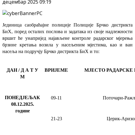
децембар 2025 09:19
Јединица саобраћајне полиције Полиције Брчко дистрикта
БиХ, поред осталих послова и задатака из своје надлежности
вршит ће
унапријед најављене
контроле радарског мјерења
брзине кретања возила у насељеним мјестима, као и ван
насеља на подручју Брчко дистрикта БиХ и то:
ДАН / Д А Т У
ВРИЈЕМЕ
МЈЕСТО РАДАРСКЕ
М
ПОНЕДЈЕЉАК
09-11
Поточари-Раж
08.12.2025
.
године
21-23
Церик-Аризо