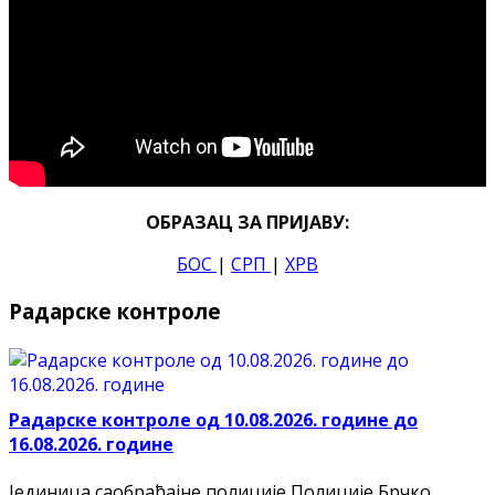
ОБРАЗАЦ ЗА ПРИЈАВУ:
БОС
|
СРП
|
ХРВ
Радарске контроле
Радарске контроле од 10.08.2026. године до
16.08.2026. године
Јединица саобраћајне полиције Полиције Брчко