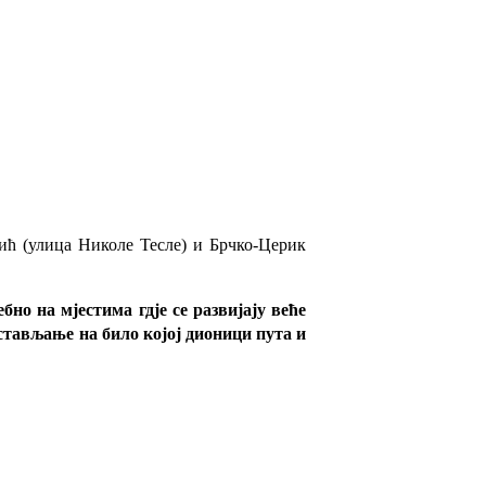
ић (улица Николе Тесле) и Брчко-Церик
но на мјестима гдје се развијају веће
остављање на било којој дионици пута и