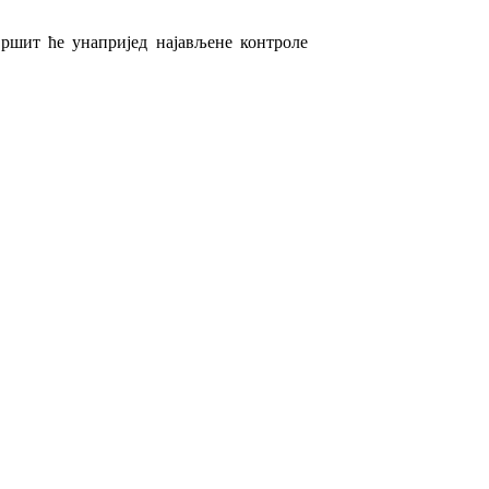
вршит ће
унапријед најављене
контроле