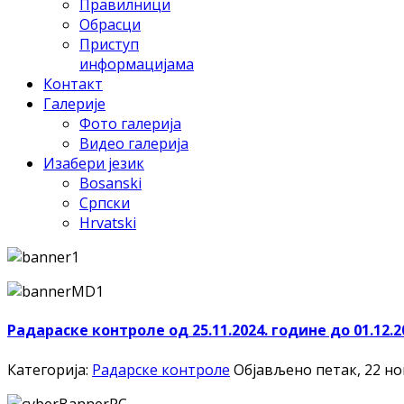
Правилници
Обрасци
Приступ
информацијама
Контакт
Галерије
Фото галерија
Видео галерија
Изабери језик
Bosanski
Српски
Hrvatski
Радараске контроле од 25.11.2024. године до 01.12.2
Категорија:
Радарске контроле
Објављено петак, 22 но