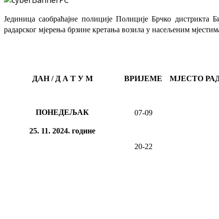
Јединица саобраћајне полиције Полиције Брчко дистрикта Б
радарског мјерења брзине кретања возила у насељеним мјестима
ДАН / Д А Т У М
ВРИЈЕМЕ
МЈЕСТО РА
ПОНЕДЕЉАК
07-09
25
. 11. 20
24
. године
20-22