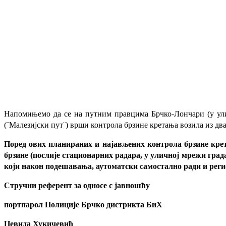
Напомињемо да се на путним правцима Брчко-Лончари (у улиц
(¨Малезијски пут¨) врши контрола брзине кретања возила из дв
Поред ових планираних и најављених контрола брзине кретањ
брзине (послије стационарних радара, у уличној мрежи града
који након подешавања, аутоматски самостално ради и реги
Стручни референт за односе с јавношћу
портпарол Полиције Брчко дистрикта БиХ
Џевида Хукичевић