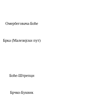
Омербеговача-Боће
Брка (Малезијски пут)
Боће-Штрепци
Брчко-Буквик