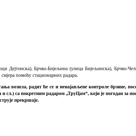
и Дејтонска), Брчко-Бијељина (улица Бијељинска), Брчко-Чел
а смјера помоћу стационарних радара.
а возила, радит ће се и ненајављене контроле брзине, посеб
 и сл.) са покретним радаром „ТруЦам“, који је погодан за п
струје прекршаје.