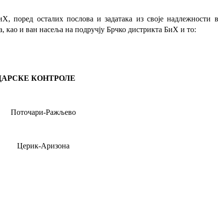
иХ, поред осталих послова и задатака из своје надлежности
, као и ван насеља на подручју Брчко дистрикта БиХ и то:
ДАРСКЕ КОНТРОЛЕ
Поточари-Ражљево
Церик-Аризона