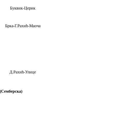
Буквик-Церик
Брка-Г.Рахић-Маоча
Д.Рахић-Улице
(Семберска)