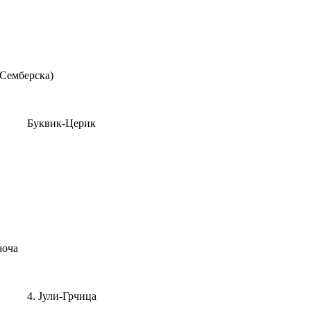
Семберска)
Буквик-Церик
аоча
4. Јули-
Грчица