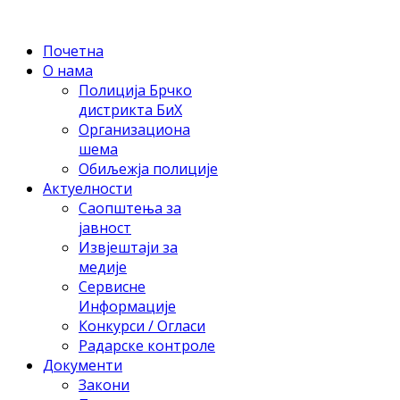
Почетна
О нама
Полиција Брчко
дистрикта БиХ
Организациона
шема
Обиљежја полиције
Актуелности
Саопштења за
јавност
Извјештаји за
медије
Сервисне
Информације
Конкурси / Огласи
Радарске контроле
Документи
Закони