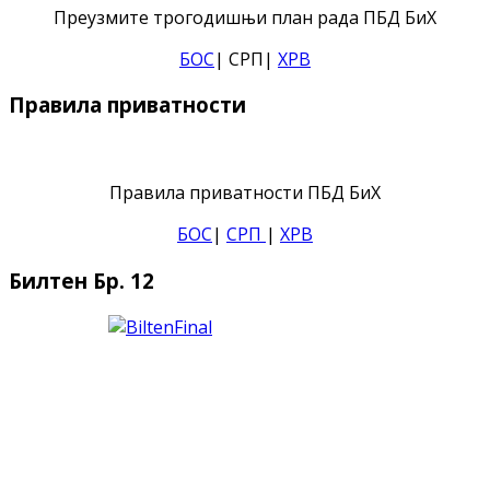
Преузмите трогодишњи план рада ПБД БиХ
БОС
| СРП|
ХРВ
Правила приватности
Правила приватности ПБД БиХ
БОС
|
СРП
|
ХРВ
Билтен Бр. 12