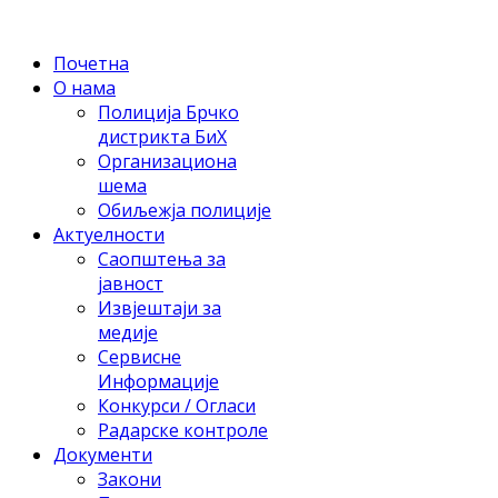
Почетна
О нама
Полиција Брчко
дистрикта БиХ
Организациона
шема
Обиљежја полиције
Актуелности
Саопштења за
јавност
Извјештаји за
медије
Сервисне
Информације
Конкурси / Огласи
Радарске контроле
Документи
Закони