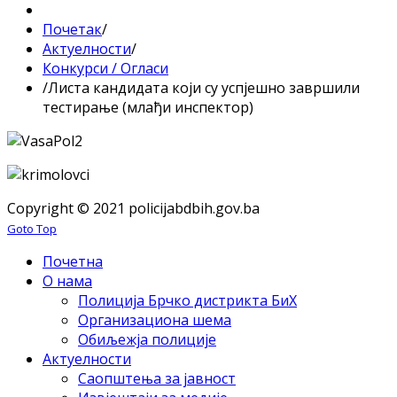
Почетак
/
Актуелности
/
Конкурси / Огласи
/
Листа кандидата који су успјешно завршили
тестирање (млађи инспектор)
Copyright © 2021 policijabdbih.gov.ba
Goto Top
Почетна
О нама
Полиција Брчко дистрикта БиХ
Организациона шема
Обиљежја полиције
Актуелности
Саопштења за јавност