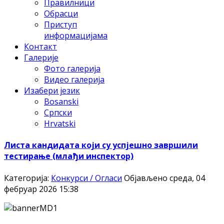
Правилници
Обрасци
Приступ
информацијама
Контакт
Галерије
Фото галерија
Видео галерија
Изабери језик
Bosanski
Српски
Hrvatski
Листа кандидата који су успјешно завршили
тестирање (млађи инспектор)
Категорија:
Конкурси / Огласи
Објављено среда, 04
фебруар 2026 15:38