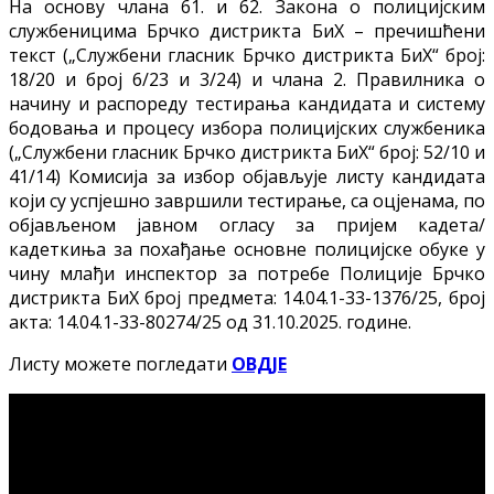
На основу члана 61. и 62. Закона о полицијским
службеницима Брчко дистрикта БиХ – пречишћени
текст („Службени гласник Брчко дистрикта БиХ“ број:
18/20 и број 6/23 и 3/24) и члана 2. Правилника о
начину и распореду тестирања кандидата и систему
бодовања и процесу избора полицијских службеника
(„Службени гласник Брчко дистрикта БиХ“ број: 52/10 и
41/14) Комисија за избор објављује листу кандидата
који су успјешно завршили тестирање, са оцјенама, по
објављеном јавном огласу за пријем кадета/
кадеткиња за похађање основне полицијске обуке у
чину млађи инспектор за потребе Полиције Брчко
дистрикта БиХ број предмета: 14.04.1-33-1376/25, број
акта: 14.04.1-33-80274/25 од 31.10.2025. године.
Листу можете погледати
ОВДЈЕ