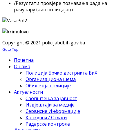
/
Резултати провјере познавања рада на
рачунару (чин полицајац)
Copyright © 2021 policijabdbih.gov.ba
Goto Top
Почетна
О нама
Полиција Брчко дистрикта БиХ
Организациона шема
Обиљежја полиције
Актуелности
Саопштења за јавност
Извјештаји за медије
Сервисне Информације
Конкурси / Огласи
Радарске контроле