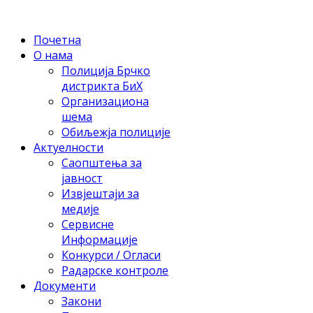
Почетна
О нама
Полиција Брчко
дистрикта БиХ
Организациона
шема
Обиљежја полиције
Актуелности
Саопштења за
јавност
Извјештаји за
медије
Сервисне
Информације
Конкурси / Огласи
Радарске контроле
Документи
Закони