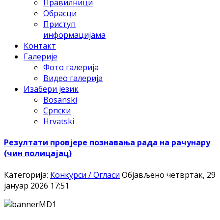
Правилници
Обрасци
Приступ
информацијама
Контакт
Галерије
Фото галерија
Видео галерија
Изабери језик
Bosanski
Српски
Hrvatski
Резултати провјере познавања рада на рачунару
(чин полицајац)
Категорија:
Конкурси / Огласи
Објављено четвртак, 29
јануар 2026 17:51