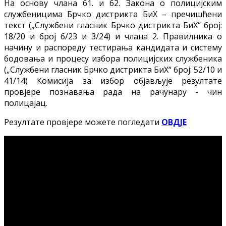
На основу члана 61. и 62. Закона о полицијским
службеницима Брчко дистрикта БиХ – пречишћени
текст („Службени гласник Брчко дистрикта БиХ“ број:
18/20 и број 6/23 и 3/24) и члана 2. Правилника о
начину и распореду тестирања кандидата и систему
бодовања и процесу избора полицијских службеника
(„Службени гласник Брчко дистрикта БиХ“ број: 52/10 и
41/14) Комисија за избор објављује резултате
провјере познавања рада на рачунару - чин
полицајац.
Резултате провјере можете погледати
ОВДЈЕ