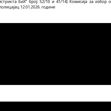
трикта БиХ“ број: 52/10 и 41/14) Комисија за избор о
полицајац 12.01.2026. године