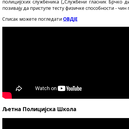
полицијских службеника („Службени гласник Брчко дис
позивају да приступе тесту физичке способности - чин 
Списак можете погледати
ОВДЈЕ
Љетна Полицијска Школа