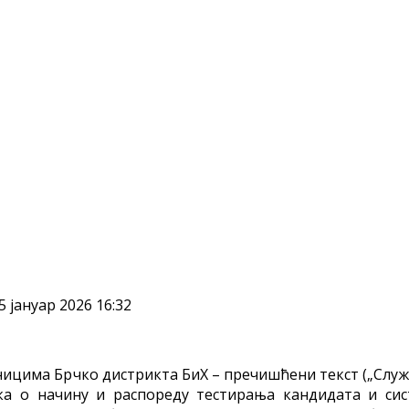
 јануар 2026 16:32
беницима Брчко дистрикта БиХ – пречишћени текст („Слу
лника о начину и распореду тестирања кандидата и с