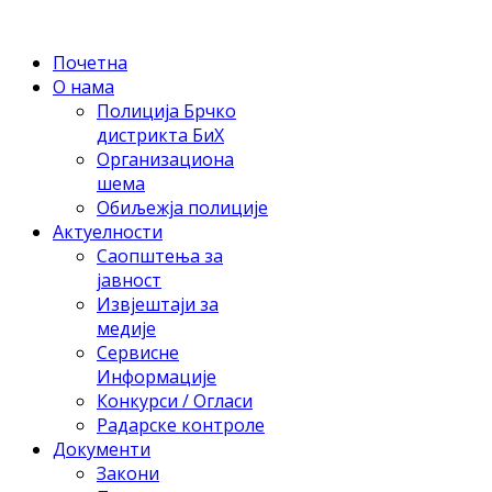
Почетна
О нама
Полиција Брчко
дистрикта БиХ
Организациона
шема
Обиљежја полиције
Актуелности
Саопштења за
јавност
Извјештаји за
медије
Сервисне
Информације
Конкурси / Огласи
Радарске контроле
Документи
Закони