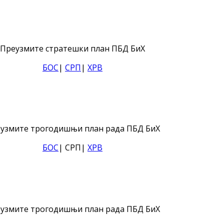
Преузмите стратешки план ПБД БиХ
БОС
|
СРП
|
ХРВ
узмите трогодишњи план рада ПБД БиХ
БОС
| СРП|
ХРВ
узмите трогодишњи план рада ПБД БиХ