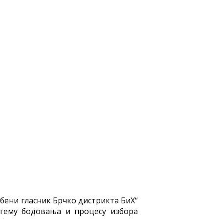
жбени гласник Брчко дистрикта БиХ“
истему бодовања и процесу избора