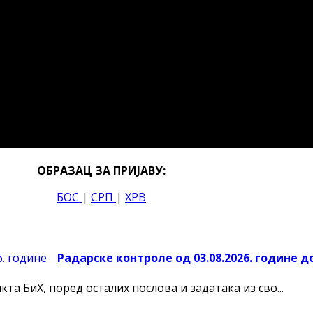
ОБРАЗАЦ ЗА ПРИЈАВУ:
БОС
|
СРП
|
ХРВ
Радарске контроле од 03.08.2026. године до
а БиХ, поред осталих послова и задатака из сво...