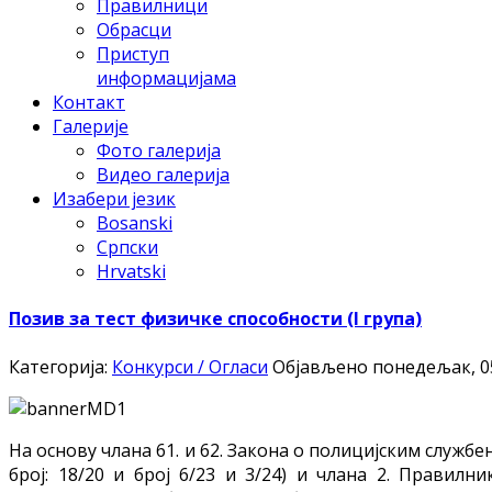
Правилници
Обрасци
Приступ
информацијама
Контакт
Галерије
Фото галерија
Видео галерија
Изабери језик
Bosanski
Српски
Hrvatski
Позив за тест физичке способности (I група)
Категорија:
Конкурси / Огласи
Објављено понедељак, 05
На основу члана 61. и 62. Закона о полицијским служ
број: 18/20 и број 6/23 и 3/24) и члана 2. Прави