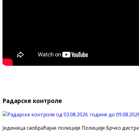
Радарске контроле
Јединица саобраћајне полиције Полиције Брчко дистрикт