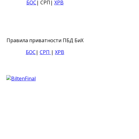
БОС
| СРП|
ХРВ
Правила приватности ПБД БиХ
БОС
|
СРП
|
ХРВ